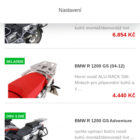
OBV. 5 DNÍ
Nastavení
BMW R 1200 GS (04-12)
boční nosič EVO SW-
rychlo-upínací boční nosič
Motech
kufrů montáž/demontáž hot
...
6.854 Kč
SKLADEM
BMW R 1200 GS (04-12)
horní nosič SW-Motech
Horní nosič ALU-RACK SW-
GPT.07.352.15000/S
Motech pro připevnění kufrů a
z
...
4.440 Kč
OBV. 5 DNÍ
BMW R 1200 GS Adventure
(06-12) boční nosič EVO
rychlo-upínací boční nosič
SW-Motech
kufrů montáž/demontáž hot
...