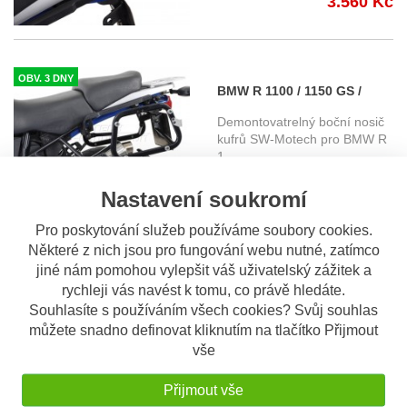
3.560 Kč
OBV. 3 DNY
BMW R 1100 / 1150 GS /
Adventure (94-05) - boční
Demontovatrelný boční nosič
nosič EVO SW-Motech
kufrů SW-Motech pro BMW R
1
...
6.854 Kč
Nastavení soukromí
Pro poskytování služeb používáme soubory cookies.
Některé z nich jsou pro fungování webu nutné, zatímco
OBV. 10 DNÍ
BMW R 1200 GS Adventure
jiné nám pomohou vylepšit váš uživatelský zážitek a
rychleji vás navést k tomu, co právě hledáte.
(04-12) adaptér Trax pro
Kit pro uchycení kufrů Trax na
Souhlasíte s používáním všech cookies? Svůj souhlas
orig. nosiče BMW
originální nosič BMW R 1
...
můžete snadno definovat kliknutím na tlačítko Přijmout
1.976 Kč
vše
Přijmout vše