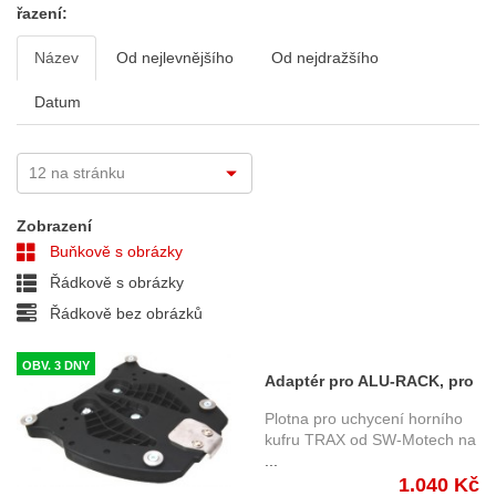
řazení:
Název
Od nejlevnějšího
Od nejdražšího
Datum
Zobrazení
Buňkově s obrázky
Řádkově s obrázky
Řádkově bez obrázků
OBV. 3 DNY
Adaptér pro ALU-RACK, pro
horní kufry TRAX
Plotna pro uchycení horního
kufru TRAX od SW-Motech na
...
1.040 Kč