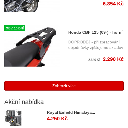
6.854 Kč
OBV. 10 DNÍ
Honda CBF 125 (09-) - horní
nosič SW-Motech
DOPRODEJ - při zpracování
objednávky zjišťujeme skladov
...
2.290 Kč
2.340 Kč
Zobrazit více
Akční
nabídka
Royal Enfield Himalaya...
4.250 Kč