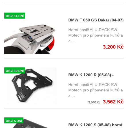
OBV. 14 DNÍ
BMW F 650 GS Dakar (04-07)
- horní nosič ALU-RACK
Horní nosič ALU-RACK SW-
SW-Motech
Motech pro připevnění kufrů a
z
...
3.200 Kč
OBV. 10 DNÍ
BMW K 1200 R (05-08) -
horní nosič ALU-RACK SW-
Horní nosič ALU-RACK SW-
Motech
Motech pro připevnění kufrů a
z
...
3.562 Kč
3.640 Kč
OBV. 5 DNÍ
BMW K 1200 S (05-08) horní