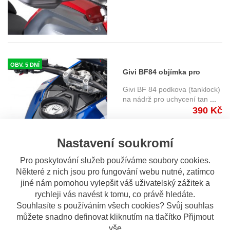
OBV. 5 DNÍ
Givi BF84 objímka pro
uchycení tankruksaku GIVI
Givi BF 84 podkova (tanklock)
"TANKLOCK" na víčko
na nádrž pro uchycení tan
...
390 Kč
nádrže BMW R 1300 GS (24-)
Nastavení soukromí
Pro poskytování služeb používáme soubory cookies.
Některé z nich jsou pro fungování webu nutné, zatímco
jiné nám pomohou vylepšit váš uživatelský zážitek a
NA OBJEDN...
rychleji vás navést k tomu, co právě hledáte.
LS5143 držák přídavných
Souhlasíte s používáním všech cookies? Svůj souhlas
světel Givi - BMW R 1300 GS
LS 5143 Givi - držák
můžete snadno definovat kliknutím na tlačítko Přijmout
(24-)
přídavných světel od Givi
vše