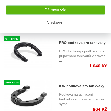
Produ
...
470 Kč
Přijmout vše
Nastavení
SKLADEM
PRO podkova pro tankvaky
SW-Motech PRO -
PRO Tankring - podkova pro
TRT.00.787.32901/B BMW R
připevnění tankvaků v proved
...
1300 GS (24-), GG13
1.040 Kč
OBV. 5 DNÍ
ION podkova pro tankvaky
SW-Motech ION -
Podkova na uchycení
TRT.00.475.32900/B BMW R
tankruksaku na víčko nádrže =
syste
...
1300 GS (24-), GG13
864 Kč