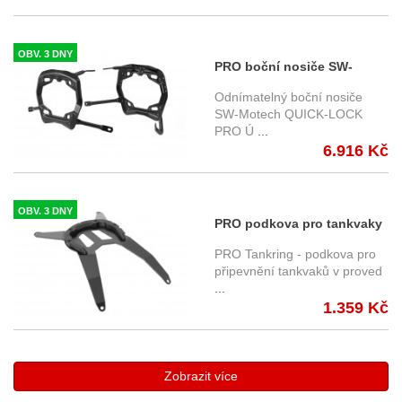
OBV. 3 DNY
PRO boční nosiče SW-
Motech BMW R 1300 GS
Odnímatelný boční nosiče
(24-), GG13
SW-Motech QUICK-LOCK
PRO Ú
...
KFT.07.975.30000/B
6.916 Kč
OBV. 3 DNY
PRO podkova pro tankvaky
SW-Motech PRO -
PRO Tankring - podkova pro
TRT.00.787.20600/B
připevnění tankvaků v proved
...
1.359 Kč
Zobrazit více