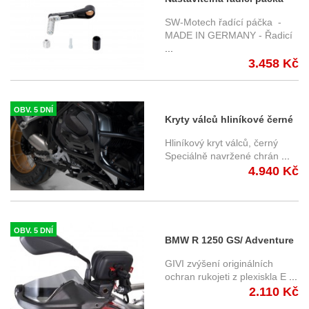
BMW F 900 R (19-23)
SW-Motech řadící páčka -
MADE IN GERMANY - Řadicí
...
3.458 Kč
OBV. 5 DNÍ
Kryty válců hliníkové černé
BMW R 1250 R / GS / RT /
Hliníkový kryt válců, černý
RS(19-) MSS.07.904.10202/B
Speciálně navržené chrán
...
4.940 Kč
OBV. 5 DNÍ
BMW R 1250 GS/ Adventure
(19-) - zvýšení orig.
GIVI zvýšení originálních
chráničů rukojetí Givi
ochran rukojeti z plexiskla E
...
2.110 Kč
EH5108