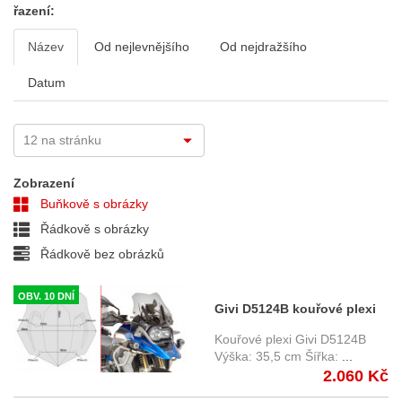
řazení:
Název
Od nejlevnějšího
Od nejdražšího
Datum
Zobrazení
Buňkově s obrázky
Řádkově s obrázky
Řádkově bez obrázků
OBV. 10 DNÍ
Givi D5124B kouřové plexi
BMW R 1200/1250 GS /
Kouřové plexi Givi D5124B
Adventure (14-)
Výška: 35,5 cm Šířka:
...
2.060 Kč