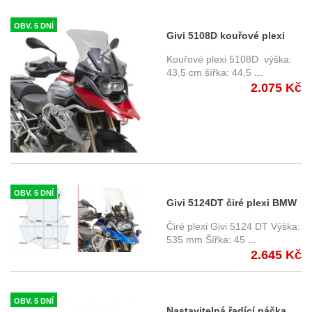
OBV. 5 DNÍ
Givi 5108D kouřové plexi
BMW R 1200 GS (13-) / Adv.
Kouřové plexi 5108D výška:
(14-)
43,5 cm šířka: 44,5
...
2.075 Kč
OBV. 5 DNÍ
Givi 5124DT čiré plexi BMW
R 1200 GS / Adventure (16-
Čiré plexi Givi 5124 DT Výška:
18)
535 mm Šířka: 45
...
2.645 Kč
OBV. 5 DNÍ
Nastavitelná řadící páčka