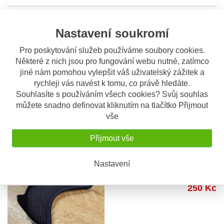
OBV. 3 DNY
Nastavení soukromí
Bluetooth headset pro
uzavřené a otevřené přilby
Pro poskytování služeb používáme soubory cookies.
Popis produktu: Interphone U-
Některé z nich jsou pro fungování webu nutné, zatímco
Interphone U-COM8R, Twin
COM 8R představuje mod
...
9.999 Kč
jiné nám pomohou vylepšit váš uživatelský zážitek a
Pack
rychleji vás navést k tomu, co právě hledáte.
Souhlasíte s používáním všech cookies? Svůj souhlas
můžete snadno definovat kliknutím na tlačítko Přijmout
vše
SKLADEM
Přijmout vše
Bradový deflektor X-lite X-
701/X-602
Bradový deflektor Wind
Nastavení
Protector X701/602 Balení 1
...
250 Kč