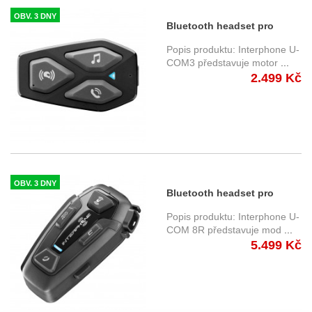
OBV. 3 DNY
Bluetooth headset pro
uzavřené a otevřené přilby
Popis produktu: Interphone U-
Interphone U-COM3
COM3 představuje motor
...
2.499 Kč
OBV. 3 DNY
Bluetooth headset pro
uzavřené a otevřené přilby
Popis produktu: Interphone U-
Interphone U-COM8R
COM 8R představuje mod
...
5.499 Kč