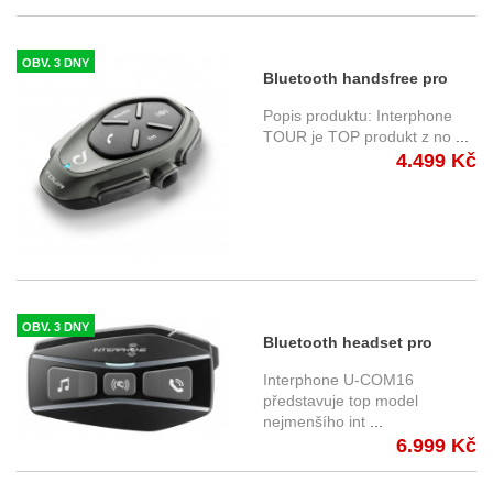
OBV. 3 DNY
Bluetooth handsfree pro
uzavřené a otevřené přilby
Popis produktu: Interphone
CellularLine Interphone
TOUR je TOP produkt z no
...
4.499 Kč
TOUR Single Pack
OBV. 3 DNY
Bluetooth headset pro
uzavřené a otevřené přilby
Interphone U-COM16
Interphone U-COM16
představuje top model
nejmenšího int
...
6.999 Kč