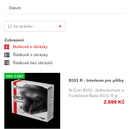
Datum
Zobrazení
Buňkově s obrázky
Řádkově s obrázky
Řádkově bez obrázků
OBV. 3 DNY
B101 R - Interkom pro přilby
Nolan BNCOM00000045
N-Com B101: Jednoduchost a
Funkčnost Řada B101 R je
...
2.699 Kč