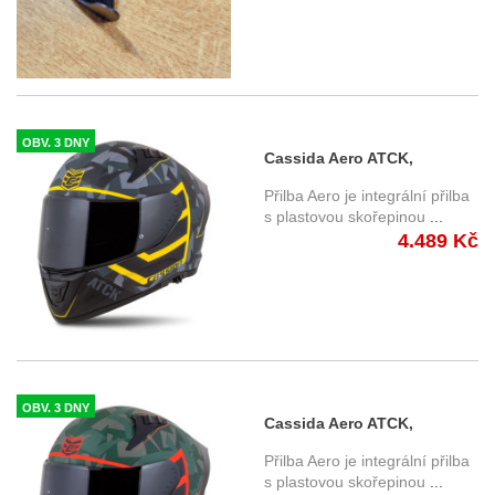
OBV. 3 DNY
Cassida Aero ATCK,
integrální přilba (2004) čedá
Přilba Aero je integrální přilba
camo
s plastovou skořepinou
...
4.489 Kč
OBV. 3 DNY
Cassida Aero ATCK,
integrální přilba (2005)
Přilba Aero je integrální přilba
zelená camo
s plastovou skořepinou
...