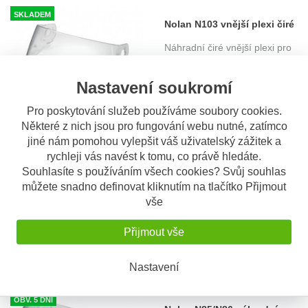
SKLADEM
Nolan N103 vnější plexi čiré
Náhradní čiré vnější plexi pro
Nolan N103
1.175 Kč
Nastavení soukromí
Pro poskytování služeb používáme soubory cookies.
Některé z nich jsou pro fungování webu nutné, zatímco
SKLADEM
jiné nám pomohou vylepšit váš uživatelský zážitek a
Nolan N70 vnější čiré plexi
rychleji vás navést k tomu, co právě hledáte.
Náhradní čiré plexisklo pro
Souhlasíte s používáním všech cookies? Svůj souhlas
Nolan N70
můžete snadno definovat kliknutím na tlačítko Přijmout
820 Kč
vše
Přijmout vše
Nastavení
OBV. 5 DNÍ