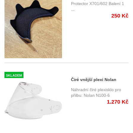
Protector X701/602 Balení 1
...
250 Kč
SKLADEM
Čiré vnější plexi Nolan
N100-6 ECE22-06
Náhradní čiré plexisklo pro
přilbu: Nolan N100-6
1.270 Kč