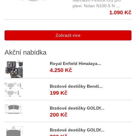
Náhradní Pinlock čirý pro
silikonovým lemem
plexi: Nolan N100-5 N
...
1.090 Kč
Zobrazit více
Akční
nabídka
Royal Enfield Himalaya...
4.250 Kč
Brzdové destičky Bendi...
199 Kč
Brzdové destičky GOLDf...
200 Kč
Brzdové destičky GOLDf...