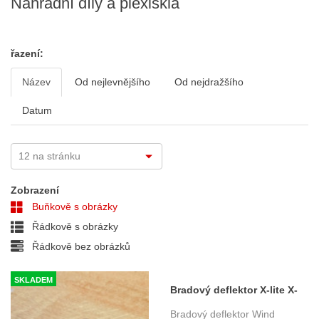
Náhradní díly a plexiskla
řazení:
Název
Od nejlevnějšího
Od nejdražšího
Datum
Zobrazení
Buňkově s obrázky
Řádkově s obrázky
Řádkově bez obrázků
SKLADEM
Bradový deflektor X-lite X-
701/X-602
Bradový deflektor Wind