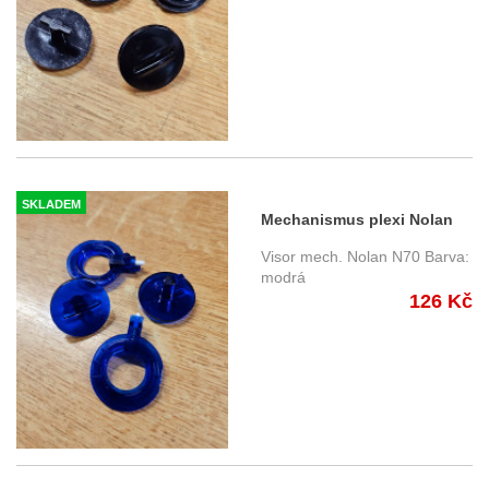
SKLADEM
Mechanismus plexi Nolan
N70 modré
Visor mech. Nolan N70 Barva:
modrá
126 Kč