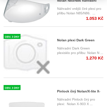
Nolan N85/N86 náhradní
hledí čiré bez pinlocku
Náhradní vnější čiré plexi pro
přilbu Nolan N85/N86.
...
1.053 Kč
OBV. 3 DNY
Nolan plexi Dark Green
N100-6 ECE22-06
Náhradní Dark Green
plexisklo pro přilbu: Nolan N
...
1.270 Kč
OBV. 3 DNY
Pinlock čirý Nolan/X-lite X-
903
Náhradní Pinlock čirý pro
plexi: Nolan X-903 X
...