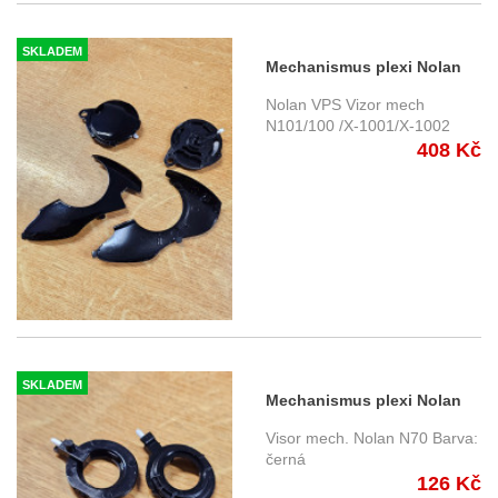
SKLADEM
Mechanismus plexi Nolan
N101/100/X-1001/X-1002
Nolan VPS Vizor mech
N101/100 /X-1001/X-1002
408 Kč
SKLADEM
Mechanismus plexi Nolan
N70 černé
Visor mech. Nolan N70 Barva:
černá
126 Kč