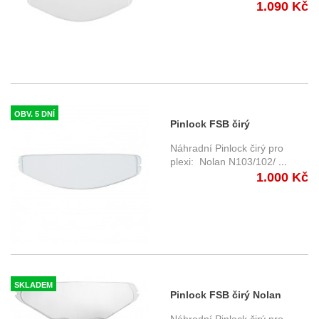
1.090 Kč
OBV. 5 DNÍ
Pinlock FSB čirý
N103/102/101/100/91/90/X1002
Náhradní Pinlock čirý pro
čirý - silikonovým lemem
plexi: Nolan N103/102/
...
1.000 Kč
SKLADEM
Pinlock FSB čirý Nolan
N100-5 / N90-3 se