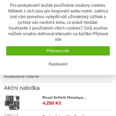
Sdílet
Pro poskytování služeb používáme soubory cookies.
Některé z nich jsou pro fungování webu nutné, zatímco
jiné nám pomohou vylepšit váš uživatelský zážitek a
Popis
Odeslat dotaz
rychleji vás navést k tomu, co právě hledáte.
Souhlasíte s používáním všech cookies? Svůj souhlas
můžete snadno definovat kliknutím na tlačítko Přijmout
Popis výrobku
vše
Brzdové destičky od českého výrobce
GOLDfren pro motocykly Honda
Přijmout vše
Materiál: AD
Nastavení
AD je k
ovokeramický klasický železografitový třecí materiál,
určený pro tření za sucha i mokra. Jedná se o bezolovnatý a
bezabestový materiál
Akční
nabídka
Royal Enfield Himalaya...
4.250 Kč