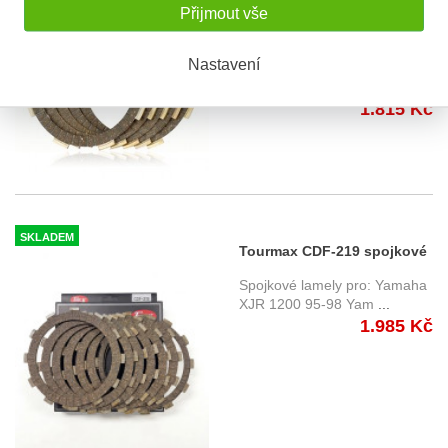
OBV. 5 DNÍ
Přijmout vše
Suzuki DL 650 V-Strom (04-
11) spojkové lamely
lamely vyráběné přímo v
Nastavení
Japonsku, prodáváno pod
značk
...
1.815 Kč
SKLADEM
Tourmax CDF-219 spojkové
lamely Yamaha XJR
Spojkové lamely pro: Yamaha
1200/1300 (95-03)
XJR 1200 95-98 Yam
...
1.985 Kč