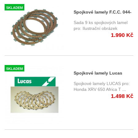
SKLADEM
Spojkové lamely F.C.C. 044-
34 Kawasaki ZX-6R (95-04)
Sada 9 ks spojkových lamel
pro: Ilustrační obrázek
1.990 Kč
SKLADEM
Spojkové lamely Lucas
MCC120-8 - Honda
Spojkové lamely LUCAS pro:
Honda XRV 650 Africa T
...
1.498 Kč