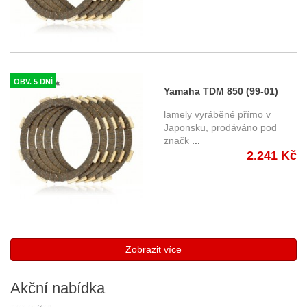
OBV. 5 DNÍ
Yamaha TDM 850 (99-01)
spojkové lamely
lamely vyráběné přímo v
Japonsku, prodáváno pod
značk
...
2.241 Kč
Zobrazit více
Akční
nabídka