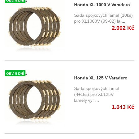
OBV. 5 DNÍ
Honda XL 1000 V Varadero
(99-02) - lamely spojkové
Sada spojkových lamel (10ks)
pro XL1000V (99-02) la
...
2.002 Kč
OBV. 5 DNÍ
Honda XL 125 V Varadero
(01-13) lamely spojkové
Sada spojkových lamel
(4+1ks) pro XL125V
lamely vyr
...
1.043 Kč