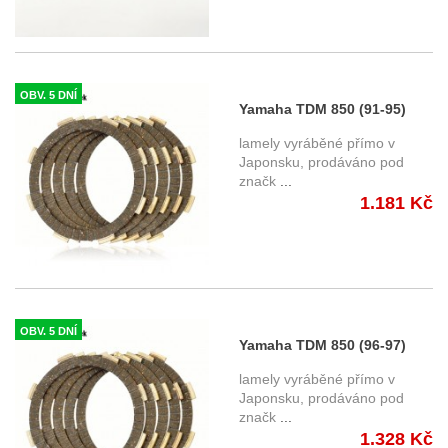
OBV. 5 DNÍ
Yamaha TDM 850 (91-95)
spojkové lamely
lamely vyráběné přímo v
Japonsku, prodáváno pod
značk
...
1.181 Kč
OBV. 5 DNÍ
Yamaha TDM 850 (96-97)
spojkové lamely
lamely vyráběné přímo v
Japonsku, prodáváno pod
značk
...
1.328 Kč