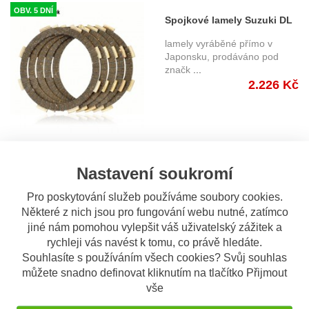
OBV. 5 DNÍ
Spojkové lamely Suzuki DL
1000 V-Strom (02-10)
lamely vyráběné přímo v
Japonsku, prodáváno pod
značk
...
2.226 Kč
Nastavení soukromí
OBV. 3 DNY
Spojkové lamely TRW
Pro poskytování služeb používáme soubory cookies.
LUCAS MCC438-8 Yamaha
Sada 8 ks spojkových lamel
Některé z nich jsou pro fungování webu nutné, zatímco
XJR 1200/1300 (95-03)
pro: Yamaha XJR 1200
...
jiné nám pomohou vylepšit váš uživatelský zážitek a
2.030 Kč
rychleji vás navést k tomu, co právě hledáte.
Souhlasíte s používáním všech cookies? Svůj souhlas
můžete snadno definovat kliknutím na tlačítko Přijmout
vše