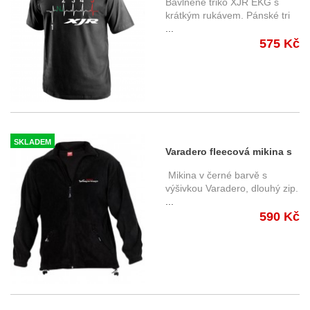
Bavlněné triko XJR EKG s
krátkým rukávem. Pánské tri
...
575 Kč
SKLADEM
Varadero fleecová mikina s
výšivkou, dlouhý zip
Mikina v černé barvě s
výšivkou Varadero, dlouhý zip.
...
590 Kč