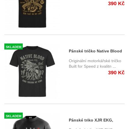
390 Kč
SKLADEM
Pánské tričko Native Blood
černé
Originální motorkářské tričko
Built for Speed z kvalitn
...
390 Kč
SKLADEM
Pánské triko XJR EKG,
krátký rukáv, černé