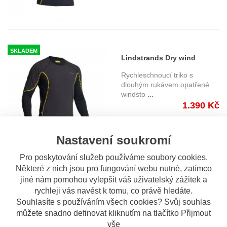
SKLADEM
Lindstrands Dry wind
Sweater - windstoper triko s
Rychleschnoucí triko s
dlouhým rukávem šedá-
dlouhým rukávem opatřené
windsto
...
černá
1.390 Kč
Nastavení soukromí
Pro poskytování služeb používáme soubory cookies.
Některé z nich jsou pro fungování webu nutné, zatímco
SKLADEM
jiné nám pomohou vylepšit váš uživatelský zážitek a
Pánské tričko Built For
rychleji vás navést k tomu, co právě hledáte.
Speed Motorcycle černé
Originální motorkářské tričko
Souhlasíte s používáním všech cookies? Svůj souhlas
Built for Speed z kvalitn
...
můžete snadno definovat kliknutím na tlačítko Přijmout
390 Kč
vše