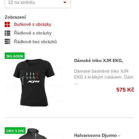
Zobrazení
Buňkově s obrázky
Řádkově s obrázky
Řádkově bez obrázků
SKLADEM
Dámské triko XJR EKG,
krátký rukáv, černé
Dámské bavlněné triko XJR
EKG s krátkým rukávem. Dám
...
575 Kč
OBV. 5 DNÍ
Halvarssons Djurmo -