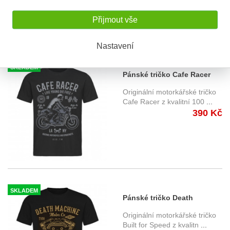
Přijmout vše
Nastavení
SKLADEM
Pánské tričko Cafe Racer
1961 černé
Originální motorkářské tričko
Cafe Racer z kvalitní 100
...
390 Kč
SKLADEM
Pánské tričko Death
Machine Shovelhead černé
Originální motorkářské tričko
Built for Speed z kvalitn
...