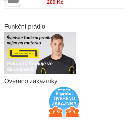
200 Kč
Funkční
prádlo
Ověřeno
zákazníky