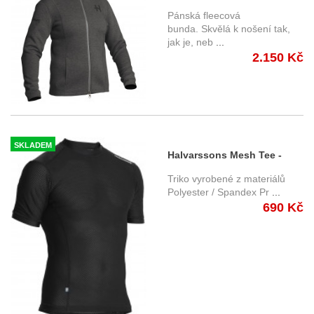
pánská fleecová bunda
Pánská fleecová
šedá
bunda. Skvělá k nošení tak,
jak je, neb
...
2.150 Kč
SKLADEM
Halvarssons Mesh Tee -
triko s krátkým rukávem vel.
Triko vyrobené z materiálů
M
Polyester / Spandex Pr
...
690 Kč