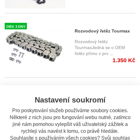
OBV. 3 DNY
Rozvodový řetěz Tourmax
CMM-J-92
Rozvodový řetěz
TourmaxJedná se o OEM
řetěz přímo z prv
...
1.350 Kč
OBV. 5 DNÍ
Suzuki DL 650 V-Strom (04-
Nastavení soukromí
10) rozvodový řetěz DID
Rozvodový řetěz japonského
Pro poskytování služeb používáme soubory cookies.
výrobce D.I.D včetně spojky
...
Některé z nich jsou pro fungování webu nutné, zatímco
1.459 Kč
jiné nám pomohou vylepšit váš uživatelský zážitek a
rychleji vás navést k tomu, co právě hledáte.
Souhlasíte s používáním všech cookies? Svůj souhlas