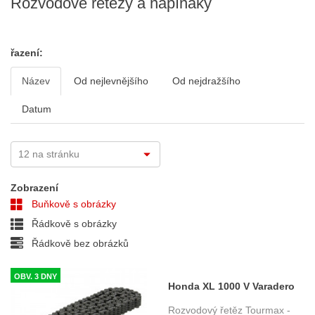
Rozvodové řetězy a napínáky
řazení:
Název
Od nejlevnějšího
Od nejdražšího
Datum
Zobrazení
Buňkově s obrázky
Řádkově s obrázky
Řádkově bez obrázků
OBV. 3 DNY
Honda XL 1000 V Varadero
(99-11) rozvodový řetěz
Rozvodový řetěz Tourmax -