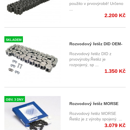
Tourmax
použito v prvovýrobě! Určeno
...
2.200 Kč
SKLADEM
Rozvodový řetěz DID OEM-
J-92
Rozvodový řetěz DID z
prvovýroby.Řetěz je
rozpojený, sp
...
1.350 Kč
OBV. 3 DNY
Rozvodový řetěz MORSE
Rozvodový řetěz MORSE
Řetěz je z výroby spojený.
...
3.079 Kč