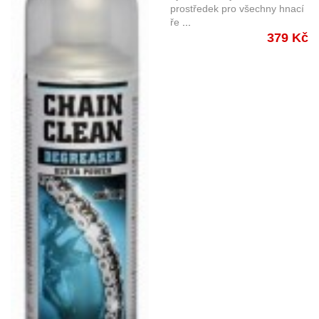
řetězu
prostředek pro všechny hnací
ře
...
379 Kč