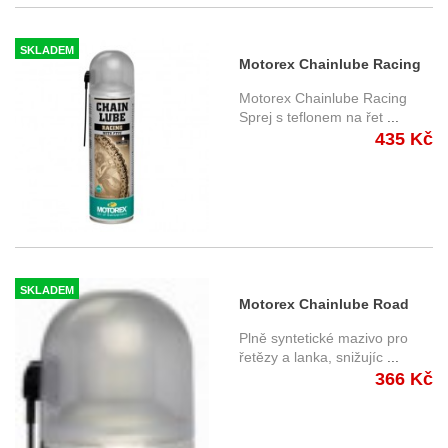
SKLADEM
Motorex Chainlube Racing
500ml
Motorex Chainlube Racing
Sprej s teflonem na řet
...
435 Kč
SKLADEM
Motorex Chainlube Road
500ml
Plně syntetické mazivo pro
řetězy a lanka, snižujíc
...
366 Kč