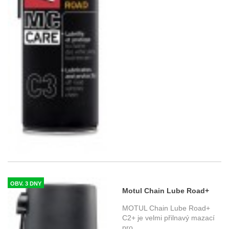
OBV. 3 DNY
Motul Chain Lube Road+
C2+ 0,4 L
MOTUL Chain Lube Road+
C2+ je velmi přilnavý mazací
pro
...