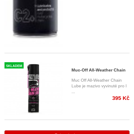
SKLADEM
Muc-Off All-Weather Chain
Lube 400 ml , mazání na
Muc Off All-Weather Chain
řetěz
Lube je mazivo vyvinuté pro l
...
395 Kč