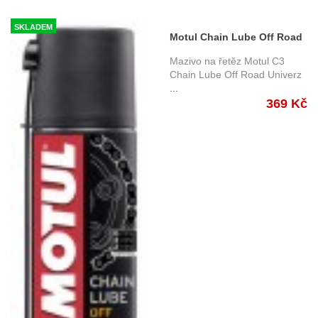
SKLADEM
Motul Chain Lube Off Road
C3 0,4 L
Mazivo na řetěz Motul C3
Chain Lube Off Road Univerz
...
369 Kč