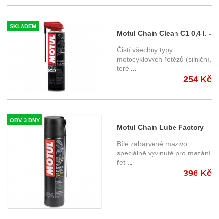
SKLADEM
Motul Chain Clean C1 0,4 l. -
čistič žetězu
Čistí všechny typy
motocyklových řetězů (silniční,
teré
...
254 Kč
OBV. 3 DNY
Motul Chain Lube Factory
Line 0,4 L
Bíle zabarvené mazivo
speciálně vyvinuté pro mazání
řet
...
396 Kč