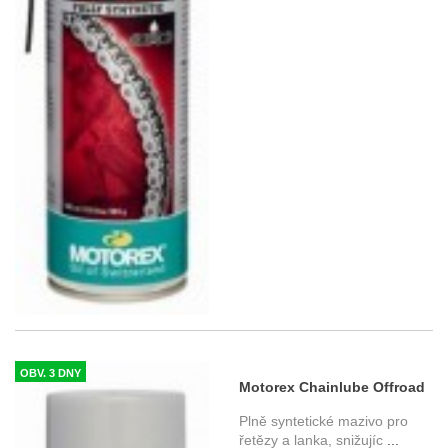
OBV. 3 DNY
Motorex Chainlube Offroad
56ml
Plně syntetické mazivo pro
řetězy a lanka, snižujíc
...