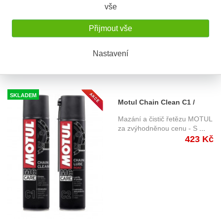
vše
Přijmout vše
Nastavení
SKLADEM
Motul Chain Clean C1 /
Lube Road C2+, sada 2ks
Mazání a čistič řetězu MOTUL
za zvýhodněnou cenu - S
...
423 Kč