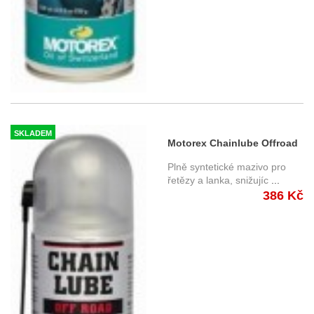
SKLADEM
Motorex Chainlube Offroad
500ml
Plně syntetické mazivo pro
řetězy a lanka, snižujíc
...
386 Kč