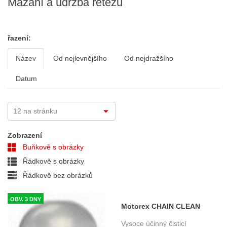
Mazání a údržba řetězu
řazení:
Název
Od nejlevnějšího
Od nejdražšího
Datum
Zobrazení
Buňkově s obrázky
Řádkově s obrázky
Řádkově bez obrázků
OBV. 3 DNY
Motorex CHAIN CLEAN
DEGREASER 500ml čistič
Vysoce účinný čisticí