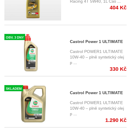
Racing 4T 5W40, 1L Cas
...
404 Kč
OBV. 3 DNY
Castrol Power 1 ULTIMATE
4T 10W40 1 ltr.
Castrol POWER1 ULTIMATE
10W-40 – plně syntetický olej
p
...
330 Kč
SKLADEM
Castrol Power 1 ULTIMATE
4T 10W40 4 ltr.
Castrol POWER1 ULTIMATE
10W-40 – plně syntetický olej
p
...
1.290 Kč