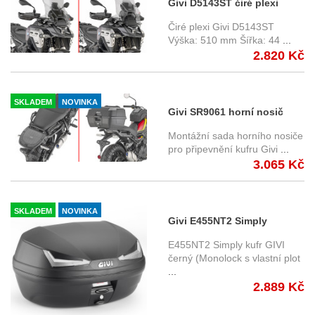
Givi D5143ST čiré plexi
BMW R 1300 GS (24-) /
Čiré plexi Givi D5143ST
Adventure (25-)
Výška: 510 mm Šířka: 44
...
2.820 Kč
SKLADEM
NOVINKA
Givi SR9061 horní nosič
Royal Enfield Guerrilla 450
Montážní sada horního nosiče
(24-)
pro připevnění kufru Givi
...
3.065 Kč
SKLADEM
NOVINKA
Givi E455NT2 Simply
Monolock 45 l. čiré odrazky
E455NT2 Simply kufr GIVI
černý (Monolock s vlastní plot
...
2.889 Kč