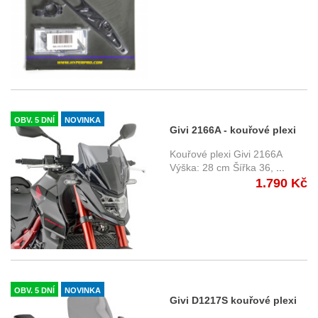
OBV. 5 DNÍ
NOVINKA
Givi 2166A - kouřové plexi
Honda CB 750 Hornet (23-
Kouřové plexi Givi 2166A
24)
Výška: 28 cm Šířka 36,
...
1.790 Kč
OBV. 5 DNÍ
NOVINKA
Givi D1217S kouřové plexi