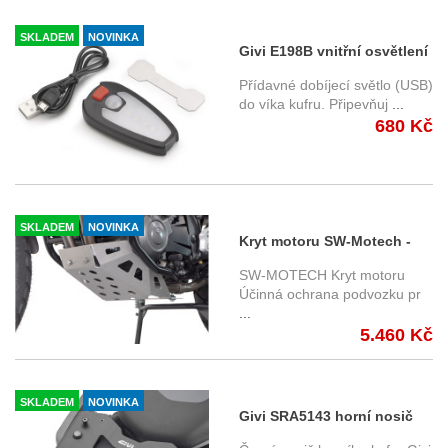
SKLADEM
NOVINKA
Givi E198B vnitřní osvětlení
do víka kufru.
Přídavné dobíjecí světlo (USB)
do víka kufru. Připevňuj
...
680 Kč
SKLADEM
NOVINKA
Kryt motoru SW-Motech -
Yamaha XT 660 (04-09) -
SW-MOTECH Kryt motoru
MSS.06.371.100
Účinná ochrana podvozku pr
...
5.460 Kč
SKLADEM
NOVINKA
Givi SRA5143 horní nosič
BMW R 1300 GS /ADV (24-)