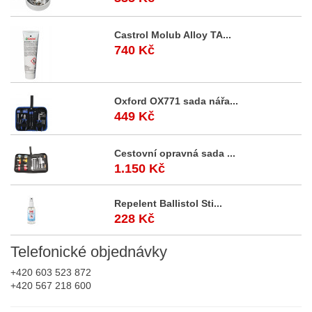
Castrol Molub Alloy TA...
740 Kč
Oxford OX771 sada nářa...
449 Kč
Cestovní opravná sada ...
1.150 Kč
Repelent Ballistol Sti...
228 Kč
Telefonické
objednávky
+420 603 523 872
+420 567 218 600