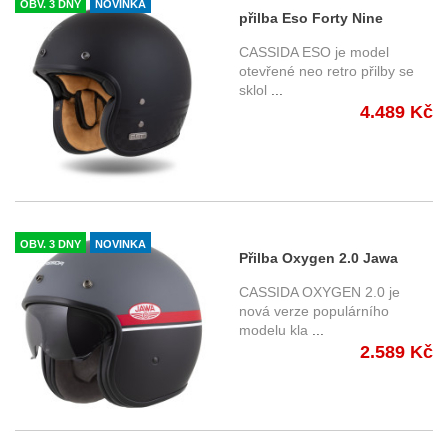
OBV. 3 DNY
NOVINKA
přilba Eso Forty Nine
BlackOut, CASSIDA (černá
CASSIDA ESO je model
matná/černá) 2025
otevřené neo retro přilby se
sklol
...
4.489 Kč
OBV. 3 DNY
NOVINKA
Přilba Oxygen 2.0 Jawa
OHC, CASSIDA (šedá matná/
CASSIDA OXYGEN 2.0 je
červená/černá/bílá) 2025
nová verze populárního
modelu kla
...
2.589 Kč