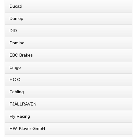
Ducati
Dunlop
DID
Domino
EBC Brakes
Emgo
F.C.C.
Fehling
FJÄLLRÄVEN
Fly Racing
F.W. Klever GmbH