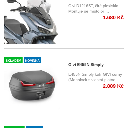
Honda PCX 125 (25-)
Givi D1216ST, čiré plexisklo
Montuje se místo or
...
1.680 Kč
SKLADEM
NOVINKA
Givi E455N Simply
Monolock 45 l. červené
E455N Simply kufr GIVI černý
odrazky
(Monolock s vlastní plotno
...
2.889 Kč