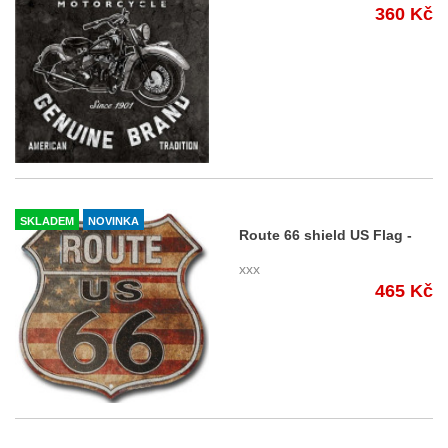
360 Kč
SKLADEM
NOVINKA
Route 66 shield US Flag -
plechová cedule, 30x30 cm
xxx
465 Kč