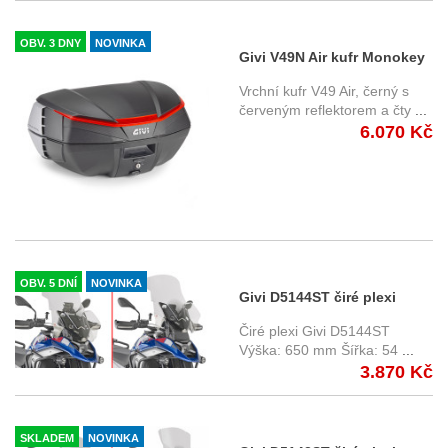
OBV. 3 DNY
NOVINKA
Givi V49N Air kufr Monokey
49 l., černý
Vrchní kufr V49 Air, černý s
červeným reflektorem a čty
...
6.070 Kč
OBV. 5 DNÍ
NOVINKA
Givi D5144ST čiré plexi
BMW R 1300 GS (24-)
Čiré plexi Givi D5144ST
Výška: 650 mm Šířka: 54
...
3.870 Kč
SKLADEM
NOVINKA