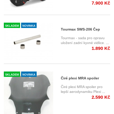
7.900 Kč
SKLADEM
NOVINKA
Tourmax SWS-206 Čep
zadní kyvné vidlice +
Tourmax - sada pro opravu
ložiska Yamaha XJR
uložení zadní kyvné vidlice.
...
1.890 Kč
1200/1300 (95-15)
SKLADEM
NOVINKA
Čiré plexi MRA spoiler
Honda VTR 1000 F (97-06) -
Čiré plexi MRA spoiler pro
lepší aerodynamiku Plexi
...
2.590 Kč