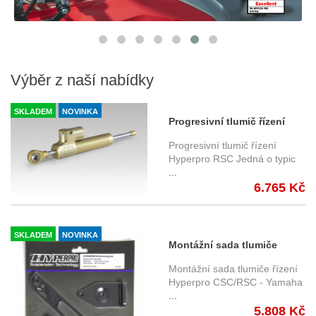
Výběr z naší nabídky
SKLADEM
NOVINKA
Progresivní tlumič řízení
Hyperpro RSC 75 mm - zlatý
Progresivní tlumič řízení
DS-075G-NP1
Hyperpro RSC Jedná o typic
...
6.765 Kč
SKLADEM
NOVINKA
Montážní sada tlumiče
řízení Hyperpro - XJR 1300
Montážní sada tlumiče řízení
(02-14) černá
Hyperpro CSC/RSC - Yamaha
...
5.808 Kč