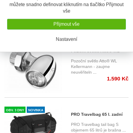
...
můžete snadno definovat kliknutím na tlačítko Přijmout
1.190 Kč
vše
Přijmout vše
Nastavení
OBV. 5 DNÍ
NOVINKA
Poziční světlo Atto® WL
Kellermann - chromované
Pozoční světlo Atto® WL
tělo, čiré sklo
Kellermann - zaujme
neuvěřiteln
...
1.590 Kč
OBV. 3 DNY
NOVINKA
PRO Travelbag 65 l. zadní
sedlová brašna SW-Motech
PRO Travelbag tail bag S
BC.HTA.00.301.30000
objemem 65 litrů je brašna
...