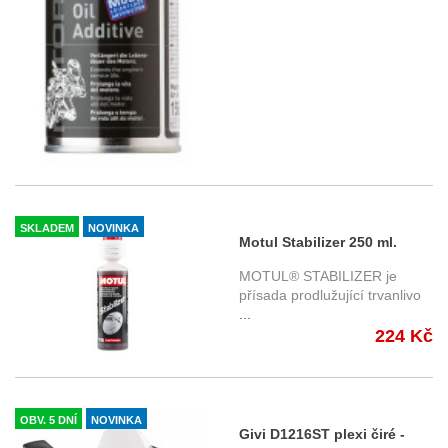
SKLADEM
NOVINKA
Motul Stabilizer 250 ml.
Stabilizátor benzínu
MOTUL® STABILIZER je
přísada prodlužující trvanlivo
...
224 Kč
OBV. 5 DNÍ
NOVINKA
Givi D1216ST plexi čiré -