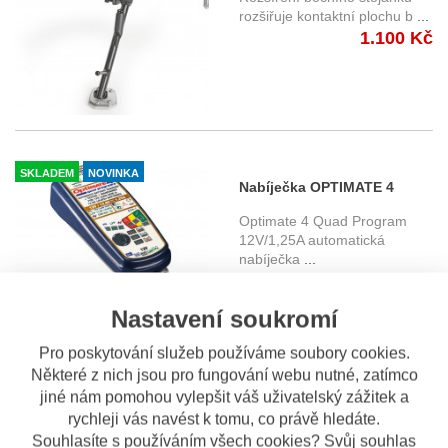
500 (24-)
rozšiřuje kontaktní plochu b
...
1.100 Kč
SKLADEM
NOVINKA
Nabíječka OPTIMATE 4
QUAD PROGRAM
Optimate 4 Quad Program
(12V/1,25A) TM630
12V/1,25A automatická
nabíječka
...
1.940 Kč
Nastavení soukromí
Pro poskytování služeb používáme soubory cookies.
SKLADEM
NOVINKA
Některé z nich jsou pro fungování webu nutné, zatímco
Oxford HD OF159 1,5 m.
jiné nám pomohou vylepšit váš uživatelský zážitek a
řetězový zámek
Délka: 1,5 m Oblíbený
rychleji vás navést k tomu, co právě hledáte.
řetězový zámek Oxford HD je f
Souhlasíte s používáním všech cookies? Svůj souhlas