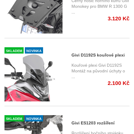
Černý nosič horního kufru Givi
Montáž na originální
Monokey pro BMW R 1300 G
...
hliníkový nosič
3.120 Kč
SKLADEM
NOVINKA
Givi D1192S kouřové plexi
Honda NC 750 X /XD (21-)
Kouřové plexi Givi D1192S
Montáž na původní úchyty o
...
2.100 Kč
SKLADEM
NOVINKA
Givi ES1203 rozšíření
bočního stojánku Honda NX
Rozšíření bočního stojánku