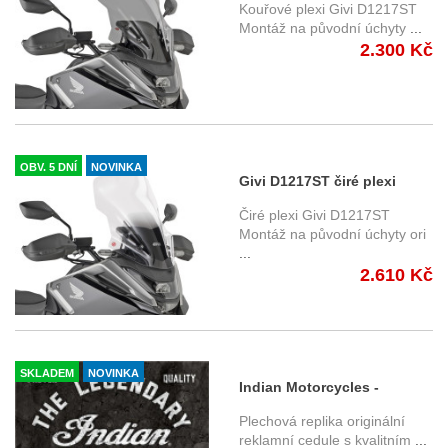
Honda NC 750 X (25-)
Kouřové plexi Givi D1217ST
Montáž na původní úchyty
...
2.300 Kč
OBV. 5 DNÍ
NOVINKA
Givi D1217ST čiré plexi
Honda NC 750 X (25-)
Čiré plexi Givi D1217ST
Montáž na původní úchyty ori
...
2.610 Kč
SKLADEM
NOVINKA
Indian Motorcycles -
Legendary - plechová
Plechová replika originální
cedule, 40x32 cm
reklamní cedule s kvalitním
...