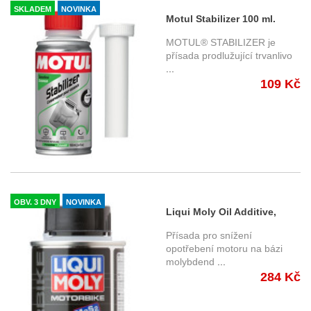
SKLADEM
NOVINKA
Motul Stabilizer 100 ml.
Stabilizátor benzínu
MOTUL® STABILIZER je
přísada prodlužující trvanlivo
...
109 Kč
OBV. 3 DNY
NOVINKA
Liqui Moly Oil Additive,
přísada do motorového
Přísada pro snížení
oleje motocyklů 125 ml.
opotřebení motoru na bázi
molybdend
...
Stabilizátor benzínu
284 Kč