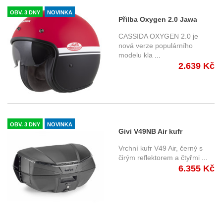
OBV. 3 DNY
NOVINKA
Přilba Oxygen 2.0 Jawa
OHC, CASSIDA (červená
CASSIDA OXYGEN 2.0 je
matná/černá/bílá) 2025
nová verze populárního
modelu kla
...
2.639 Kč
OBV. 3 DNY
NOVINKA
Givi V49NB Air kufr
Monokey 49 l., černý s
Vrchní kufr V49 Air, černý s
čiropu optikou
čirým reflektorem a čtyřmi
...
6.355 Kč