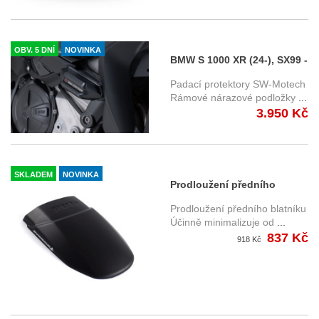
OBV. 5 DNÍ
NOVINKA
BMW S 1000 XR (24-), SX99 -
padací protektory SW-
Padací protektory SW-Motech
Motech STP.07.590.11001/B
Rámové nárazové podložky
...
3.950 Kč
SKLADEM
NOVINKA
Prodloužení předního
blatníku 051515 Honda CRF
Prodloužení předního blatníku
1100L Africa Twin Adventure
Účinně minimalizuje od
...
837 Kč
Sports (24-)
918 Kč