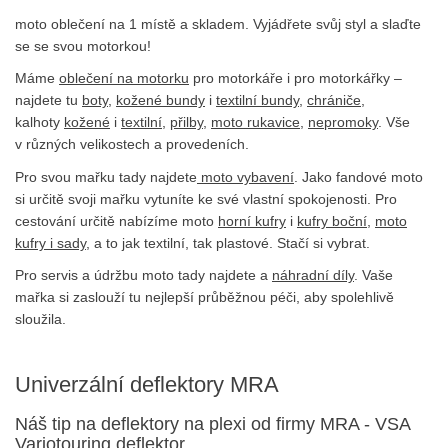
moto oblečení na 1 místě a skladem. Vyjádřete svůj styl a slaďte
se se svou motorkou!
Máme
oblečení na motorku
pro motorkáře i pro motorkářky –
najdete tu
boty
,
kožené bundy
i
textilní bundy
,
chrániče
,
kalhoty
kožené
i
textilní
,
přilby
,
moto rukavice
,
nepromoky
. Vše
v různých velikostech a provedeních.
Pro svou mařku tady najdete
moto vybavení
. Jako fandové moto
si určitě svoji mařku vytuníte ke své vlastní spokojenosti. Pro
cestování určitě nabízíme moto
horní kufry
i
kufry boční
,
moto
kufry i sady
, a to jak textilní, tak plastové. Stačí si vybrat.
Pro servis a údržbu moto tady najdete a
náhradní díly
. Vaše
mařka si zaslouží tu nejlepší průběžnou péči, aby spolehlivě
sloužila.
Univerzální deflektory MRA
Náš tip na deflektory na plexi od firmy MRA - VSA
Variotouring deflektor.