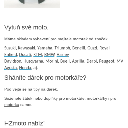
Vytuň své moto.
Máme skladem vybavení pro majitele motorek od značek
Suzuki
,
Kawasaki
,
Yamaha
,
Triumph
,
Benelli
,
Guzzi
,
Royal
Enfield
,
Ducati
,
KTM
,
BMW
,
Harley
Davidson
,
Husqvarna
,
Morini
,
Buell
,
Aprilla
,
Derbi
,
Peugeot
,
MV
Agusta
,
Honda
, aj.
Sháníte dárek pro motorkáře?
Podívejte se na
tipy na dárek
.
Seženete
šátek
nebo
doplňky pro motorkáře, motorkářky
i
pro
motorku
samou.
HZmoto nabízí