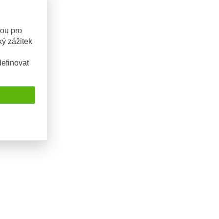
sou pro
ý zážitek
efinovat