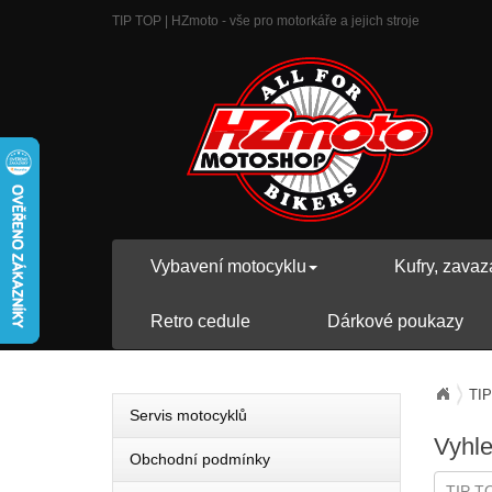
TIP TOP | HZmoto - vše pro motorkáře a jejich stroje
Vybavení motocyklu
Kufry, zavaz
Retro cedule
Dárkové poukazy
TI
Servis motocyklů
Vyhl
Obchodní podmínky