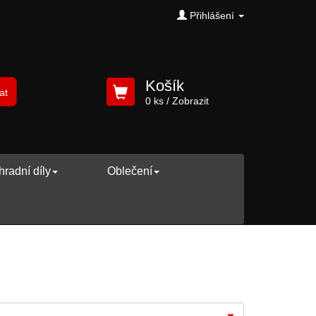
Přihlášení
Košík
at
0 ks
/ Zobrazit
radní díly
Oblečení