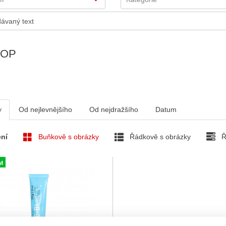
TOP
v
Od nejlevnějšího
Od nejdražšího
Datum
ní
Buňkově s obrázky
Řádkově s obrázky
Ř
M