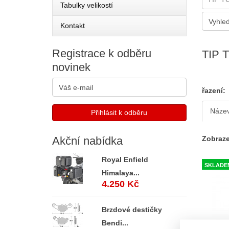
Tabulky velikostí
Kontakt
Registrace
k odběru
TIP 
novinek
řazení:
Náze
Akční
nabídka
Zobraze
Royal Enfield
SKLADE
Himalaya...
4.250 Kč
Brzdové destičky
Bendi...