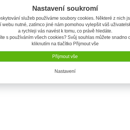
Nastavení soukromí
skytování služeb používáme soubory cookies. Některé z nich j
í webu nutné, zatímco jiné nám pomohou vylepšit váš uživatelsk
 515 9334 cement speciální
a rychleji vás navést k tomu, co právě hledáte.
pro opravu pneu. Speciální
íte s používáním všech cookies? Svůj souhlas můžete snadno d
tuba, Lepidlo pro opravu
BL, proslulá
...
kliknutím na tlačítko Přijmout vše
100 Kč
Přijmout vše
Nastavení