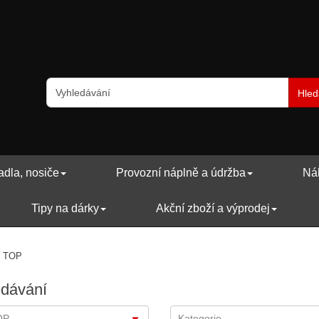
Hled
adla, nosiče
Provozní náplně a údržba
Náh
Tipy na dárky
Akční zboží a výprodej
P TOP
edávání