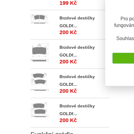
199 Kč
Brzdové destičky
Pro po
fungován
GOLDf...
TIP TOP
200 Kč
Lepidlo 
Souhlas
BL 30g 
Cement 
pneu.
Brzdové destičky
GOLDf...
200 Kč
Brzdové destičky
GOLDf...
200 Kč
Brzdové destičky
GOLDf...
200 Kč