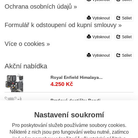
Ochrana osobních údajů
»
Vytisknout
Sdílet
Formulář k odstoupení od kupní smlouvy
»
Vytisknout
Sdílet
Více o cookies
»
Vytisknout
Sdílet
Akční
nabídka
Royal Enfield Himalaya...
4.250 Kč
Brzdové destičky Bendi...
199 Kč
Nastavení soukromí
Brzdové destičky GOLDf...
Pro poskytování služeb používáme soubory cookies.
200 Kč
Některé z nich jsou pro fungování webu nutné, zatímco