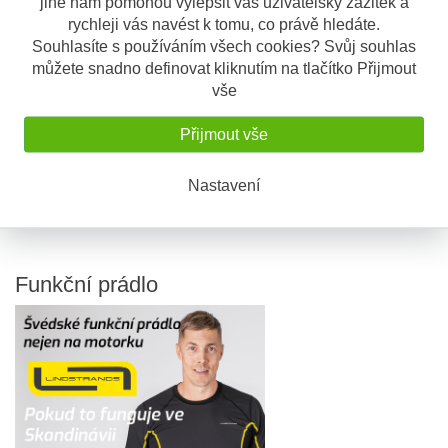
jiné nám pomohou vylepšit váš uživatelský zážitek a
Brzdové destičky GOLDf...
rychleji vás navést k tomu, co právě hledáte.
200 Kč
Souhlasíte s používáním všech cookies? Svůj souhlas
můžete snadno definovat kliknutím na tlačítko Přijmout
vše
Brzdové destičky GOLDf...
200 Kč
Přijmout vše
Brzdové destičky GOLDf...
Nastavení
200 Kč
Funkční
prádlo