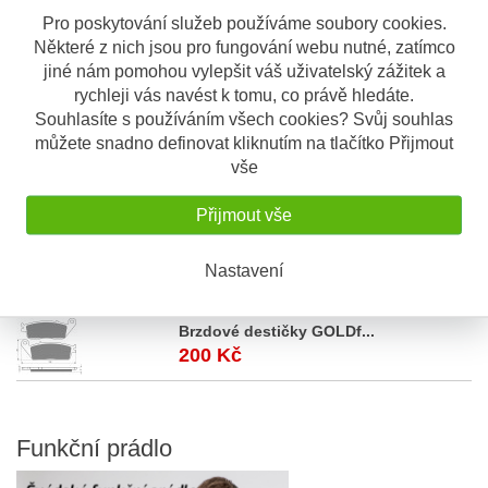
Brzdové destičky Bendi...
Pro poskytování služeb používáme soubory cookies.
199 Kč
Některé z nich jsou pro fungování webu nutné, zatímco
jiné nám pomohou vylepšit váš uživatelský zážitek a
Brzdové destičky GOLDf...
rychleji vás navést k tomu, co právě hledáte.
200 Kč
Souhlasíte s používáním všech cookies? Svůj souhlas
můžete snadno definovat kliknutím na tlačítko Přijmout
Brzdové destičky GOLDf...
vše
200 Kč
Přijmout vše
Brzdové destičky GOLDf...
200 Kč
Nastavení
Brzdové destičky GOLDf...
200 Kč
Funkční
prádlo