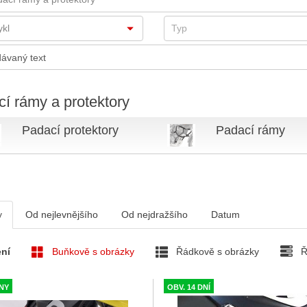
í rámy a protektory
Padací protektory
Padací rámy
v
Od nejlevnějšího
Od nejdražšího
Datum
ní
Buňkově s obrázky
Řádkově s obrázky
Ř
DNY
OBV. 14 DNÍ