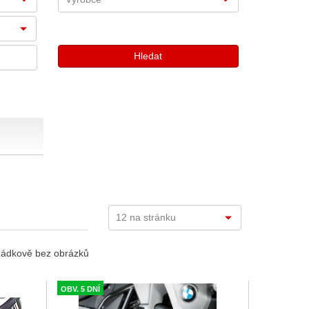
ádkově bez obrázků
OBV. 5 DNÍ