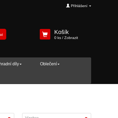
Přihlášení
Košík
at
0 ks
/ Zobrazit
radní díly
Oblečení