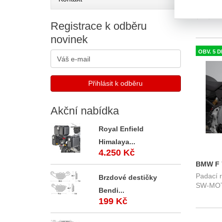
TN 690 
TN690
(08-) / 
Registrace
k odběru
novinek
OBV. 5 D
Akční
nabídka
Royal Enfield
Himalaya...
4.250 Kč
BMW F 7
Padací 
SW-Mot
Brzdové destičky
SW-MOT
Bendi...
199 Kč