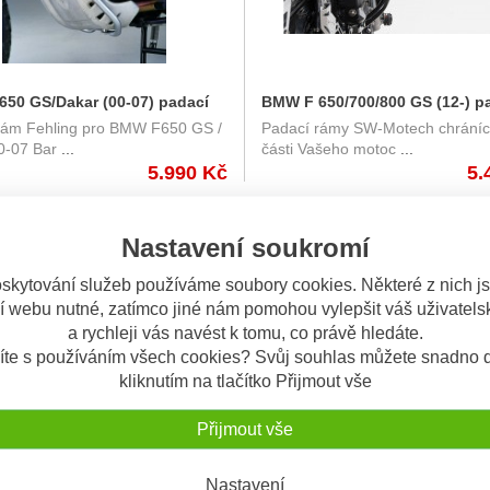
50 GS/Dakar (00-07) padací
BMW F 650/700/800 GS (12-) p
rám Fehling pro BMW F650 GS /
Padací rámy SW-Motech chráníc
ling
rám SW-Motech
0-07 Bar
...
části Vašeho motoc
...
5.990 Kč
5.
NÍ
NA OBJEDN...
Nastavení soukromí
skytování služeb používáme soubory cookies. Některé z nich j
í webu nutné, zatímco jiné nám pomohou vylepšit váš uživatelsk
a rychleji vás navést k tomu, co právě hledáte.
íte s používáním všech cookies? Svůj souhlas můžete snadno d
kliknutím na tlačítko Přijmout vše
Přijmout vše
00 GS (13-) padací rám Givi
BMW F 750 / 850 GS (18-) - pa
Nastavení