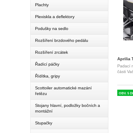
Plachty
Plexiskla a deflektory
Podušky na sedlo
Rozšíření brzdového pedálu
Rozšíření zrcátek
Aprilia 
Řadící páčky
Padací 
SW-Mot
části V
Řídítka, gripy
Scottoiler automatické mazání
řetězu
OBV. 5 D
Stojany hlavní, podložky bočních a
montážní
Stupačky