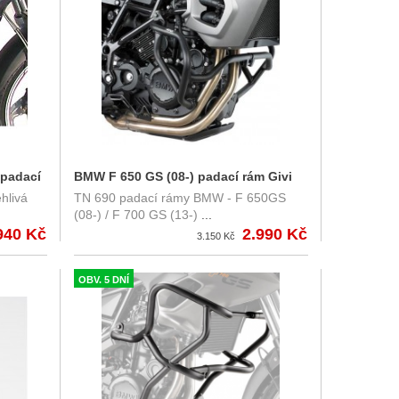
 padací
BMW F 650 GS (08-) padací rám Givi
hlivá
TN 690 padací rámy BMW - F 650GS
TN690
(08-) / F 700 GS (13-)
...
940 Kč
2.990 Kč
3.150 Kč
OBV. 5 DNÍ