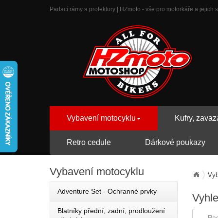
Padací rámy a protektory | HZmoto - vše pro motorkáře a jejich s
Vybavení motocyklu
Kufry, zavaz
Retro cedule
Dárkové poukazy
Vybavení
motocyklu
Vyb
Adventure Set - Ochranné prvky
Vyhl
Blatníky přední, zadní, prodloužení