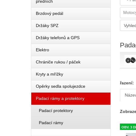
předních
Brzdový pedál
Držáky SPZ
Držáky telefonů a GPS
Padac
Elektro
Chrániče rukou / páček
Kryty a mřížky
řazení:
Opěrky sedla spolujezdce
Náze
Padací rámy a protektory
Padací protektory
Zobraze
Padací rámy
OBV. 3 