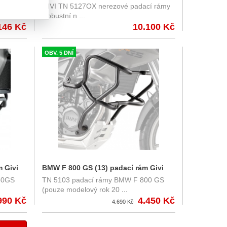
ání Váš
GIVI TN 5127OX nerezové padací rámy
rámy GIVI TN5129OX
Robustní n
...
146 Kč
10.100 Kč
OBV. 5 DNÍ
 Givi
BMW F 800 GS (13) padací rám Givi
50GS
TN 5103 padací rámy BMW F 800 GS
TN5103
(pouze modelový rok 20
...
990 Kč
4.450 Kč
4.690 Kč