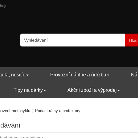
troje
Hled
adla, nosiče
Provozní náplně a údržba
Náh
Tipy na dárky
Akční zboží a výprodej
avení motocyklu
Padací rámy a protektory
edávání