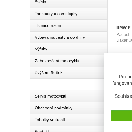
Světla
Tankpady a samolepky
Tlumiče řízení
BMW F 6
Padací 
rám Feh
Výbava na cesty a do dílny
Dakar 0
Výfuky
Zabezpečení motocyklu
OBV. 5 D
Zvýšení řídítek
Pro po
fungován
Souhlas
Servis motocyklů
Obchodní podmínky
Tabulky velikostí
BMW F 7
Kontakt