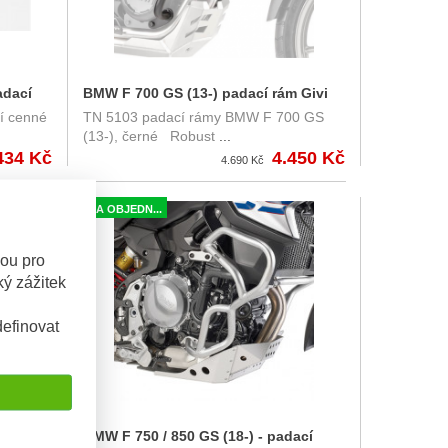
adací
BMW F 700 GS (13-) padací rám Givi
í cenné
TN 5103 padací rámy BMW F 700 GS
TN5103
(13-), černé Robust
...
434 Kč
4.450 Kč
4.690 Kč
NA OBJEDN...
sou pro
ý zážitek
efinovat
dací
BMW F 750 / 850 GS (18-) - padací