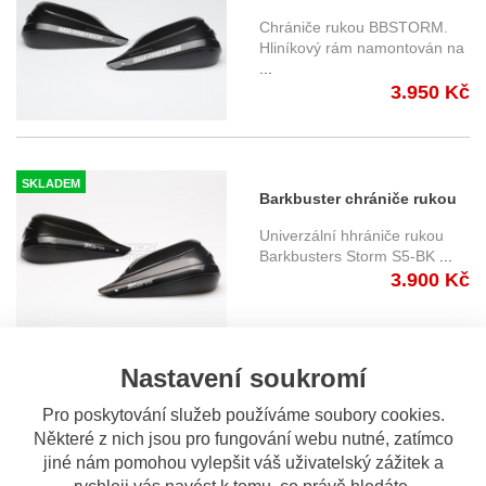
chránič rukou BBSTORM
Chrániče rukou BBSTORM.
SW-Motech
Hliníkový rám namontován na
...
HPR.00.220.12800/B
3.950 Kč
SKLADEM
Barkbuster chrániče rukou
Kit Storm S5 - řídítka 22/25
Univerzální hhrániče rukou
mm
Barkbusters Storm S5-BK
...
3.900 Kč
Nastavení soukromí
SKLADEM
Barkbusters EGO Chrániče
Pro poskytování služeb používáme soubory cookies.
rukopu pro řídítka 22 mm,
Některé z nich jsou pro fungování webu nutné, zatímco
Univerzální chrániče
jiné nám pomohou vylepšit váš uživatelský zážitek a
bílé
rukou/páček Barkbusters EGO
rychleji vás navést k tomu, co právě hledáte.
pro ří
...