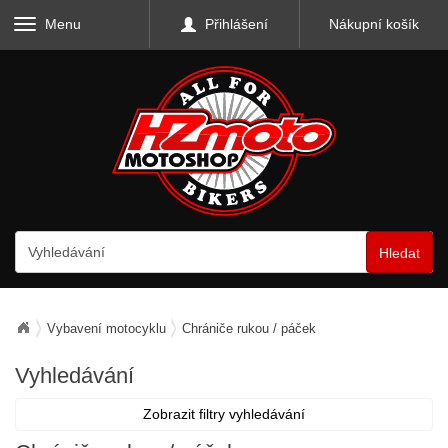
Menu
Přihlášení
Nákupní košík
Hledat
Vybavení motocyklu
Chrániče rukou / páček
Vyhledávání
Zobrazit filtry vyhledávání