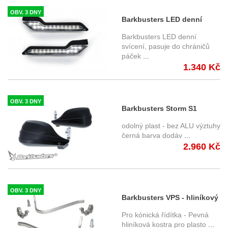
OBV. 3 DNY
Barkbusters LED denní
svícení do chráničů páček
Barkbusters LED denní
JET, VPS, STORM
svícení, pasuje do chráničů
páček
...
1.340 Kč
OBV. 3 DNY
Barkbusters Storm S1
chránič páček STM-001-00-
odolný plast - bez ALU výztuhy
BK
černá barva dodáv
...
2.960 Kč
OBV. 3 DNY
Barkbusters VPS - hliníkový
držák chráničů páček pro
Pro kónická řídítka - Pevná
kónická řidítka BHG-002-00-
hliníková kostra pro plasto
...