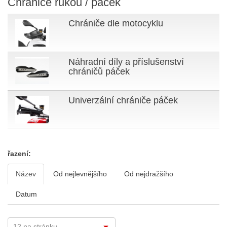
Chrániče rukou / páček
Chrániče dle motocyklu
Náhradní díly a příslušenství
chráničů páček
Univerzální chrániče páček
řazení:
Název
Od nejlevnějšího
Od nejdražšího
Datum