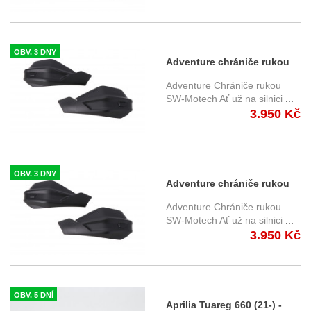
OBV. 3 DNY
Adventure chrániče rukou
Honda NX 700/750 X/S (11-
Adventure Chrániče rukou
24) HDG.00.220.30101/B
SW-Motech Ať už na silnici
...
3.950 Kč
OBV. 3 DNY
Adventure chrániče rukou
Honda X-ADV 750 (16-20)
Adventure Chrániče rukou
HDG.00.220.31701/B
SW-Motech Ať už na silnici
...
3.950 Kč
OBV. 5 DNÍ
Aprilia Tuareg 660 (21-) -