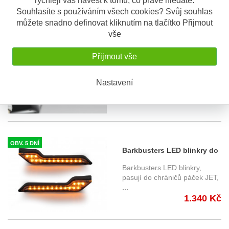
2.306 Kč
Souhlasíte s používáním všech cookies? Svůj souhlas
můžete snadno definovat kliknutím na tlačítko Přijmout
vše
NA OBJEDN...
Barkbusters karbonové
Přijmout vše
chrániče páček BCF-003-01-
Barkbusters karbonové
CF
chrániče páček pro uchycení
Nastavení
na sk
...
4.614 Kč
OBV. 5 DNÍ
Barkbusters LED blinkry do
chráničů páček JET, VPS,
Barkbusters LED blinkry,
STORM
pasují do chráničů páček JET,
...
1.340 Kč