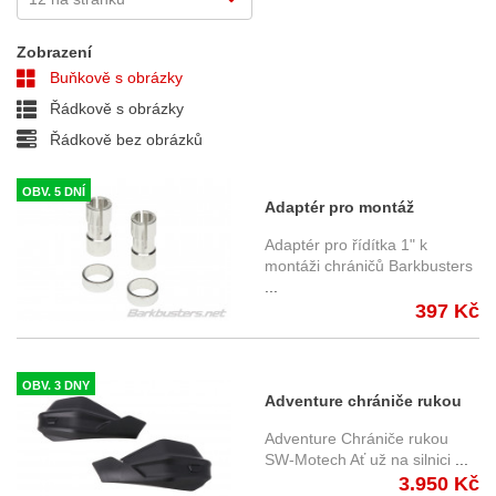
Zobrazení
Buňkově s obrázky
Řádkově s obrázky
Řádkově bez obrázků
OBV. 5 DNÍ
Adaptér pro montáž
chráničů STM-005 do řídítek
Adaptér pro řídítka 1" k
o pr. 1"
montáži chráničů Barkbusters
...
397 Kč
OBV. 3 DNY
Adventure chrániče rukou
Honda CRF 1000L/ADV, CRF
Adventure Chrániče rukou
1100L /ADV (16-)
SW-Motech Ať už na silnici
...
3.950 Kč
HDG.00.220.31701/B