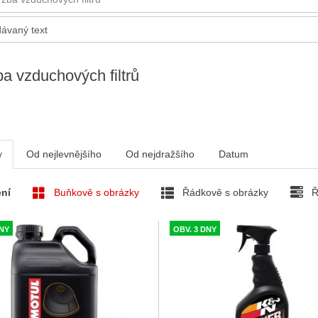
a vzduchových filtrů
v
Od nejlevnějšího
Od nejdražšího
Datum
ní
Buňkově s obrázky
Řádkově s obrázky
Ř
DNY
OBV. 3 DNY