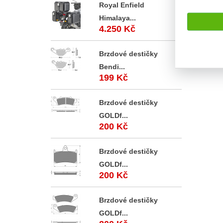
Royal Enfield
Sada pr
vzducho
Himalaya...
určena k
4.250 Kč
Brzdové destičky
Bendi...
199 Kč
Brzdové destičky
GOLDf...
200 Kč
Brzdové destičky
GOLDf...
200 Kč
Brzdové destičky
GOLDf...