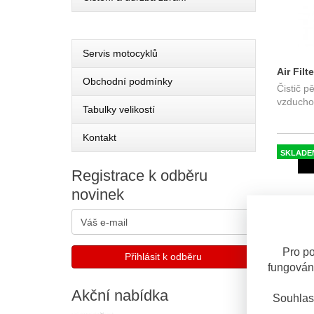
Servis motocyklů
Air Fil
Obchodní podmínky
Čistič p
™ A1
vzduchov
Tabulky velikostí
Kontakt
SKLADE
Registrace
k odběru
novinek
Pro po
fungován
Akční
nabídka
Souhlas
K&N sad