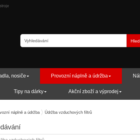
stroje
Hled
adla, nosiče
Provozní náplně a údržba
Náh
Tipy na dárky
Akční zboží a výprodej
vozní náplně a údržba
Údržba vzduchových filtrů
edávání