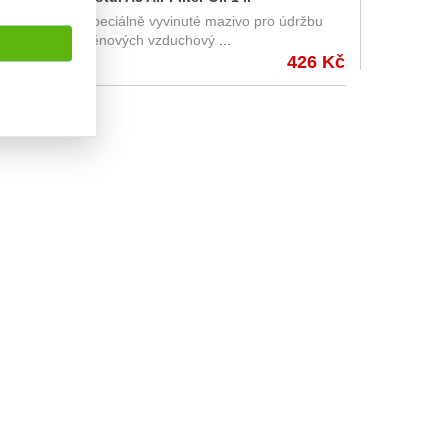
držbu
Speciálně vyvinuté mazivo pro údržbu
pěnových vzduchový
...
210 Kč
426 Kč