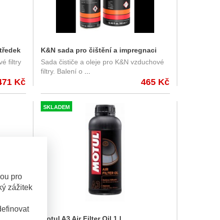
středek
K&N sada pro čištění a impregnaci
 filtry
Sada čističe a oleje pro K&N vzduchové
1EU 948
vzduchových filtrů - KN 99-5000EU
filtry. Balení o
...
471 Kč
465 Kč
SKLADEM
sou pro
ý zážitek
efinovat
0 ml.
Motul A3 Air Filter Oil 1 l.