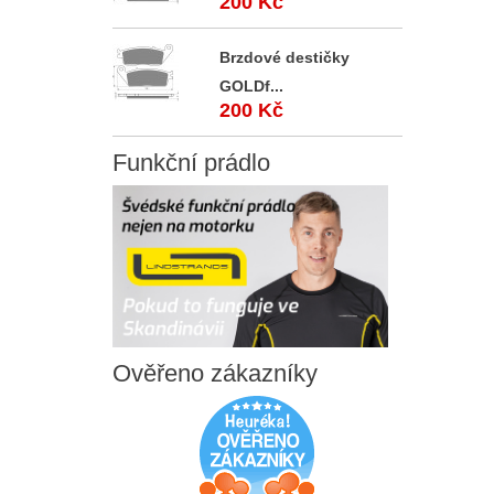
200 Kč
Brzdové destičky
GOLDf...
200 Kč
Funkční
prádlo
Ověřeno
zákazníky