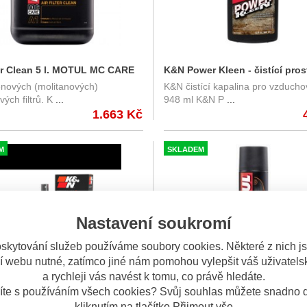
ter Clean 5 l. MOTUL MC CARE
K&N Power Kleen - čistící pro
ěnových (molitanových)
K&N čistící kapalina pro vzduchové
na vzduchové filtry KN 99-062
ých filtrů. K
...
948 ml K&N P
...
ml.
1.663 Kč
M
SKLADEM
Nastavení soukromí
skytování služeb používáme soubory cookies. Některé z nich j
í webu nutné, zatímco jiné nám pomohou vylepšit váš uživatelsk
a rychleji vás navést k tomu, co právě hledáte.
íte s používáním všech cookies? Svůj souhlas můžete snadno d
a pro čištění a impregnaci
Motul A2 Air Filter Oil Spray 40
kliknutím na tlačítko Přijmout vše