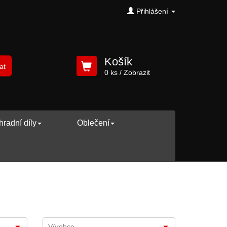
Přihlášení
Košík
at
0 ks
/ Zobrazit
radní díly
Oblečení