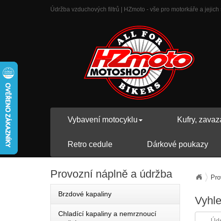
Údržba vzduchových filtrů | HZmoto - vše pro motorkáře a jejich 
Vybavení motocyklu
Kufry, zavaz
Retro cedule
Dárkové poukazy
Provozní
náplně a údržba
Pro
Brzdové kapaliny
Vyhl
Chladící kapaliny a nemrznoucí