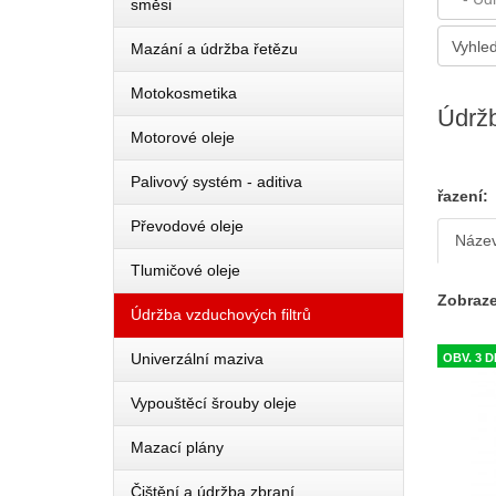
směsi
Mazání a údržba řetězu
Motokosmetika
Údržb
Motorové oleje
Palivový systém - aditiva
řazení:
Převodové oleje
Náze
Tlumičové oleje
Zobraze
Údržba vzduchových filtrů
Univerzální maziva
OBV. 3 
Vypouštěcí šrouby oleje
Mazací plány
Čištění a údržba zbraní