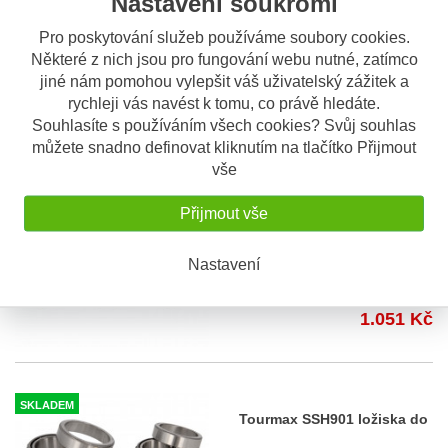
Nastavení soukromí
Pro poskytování služeb používáme soubory cookies.
NA OBJEDN...
Některé z nich jsou pro fungování webu nutné, zatímco
Tourmax SSH500 ložiska do
jiné nám pomohou vylepšit váš uživatelský zážitek a
krku řízení Honda
rychleji vás navést k tomu, co právě hledáte.
Sada originálních ložisek do
krku řízení od značky Tour
...
Souhlasíte s používáním všech cookies? Svůj souhlas
1.036 Kč
můžete snadno definovat kliknutím na tlačítko Přijmout
vše
Přijmout vše
OBV. 3 DNY
Tourmax SSH750 ložiska do
Nastavení
krku řízení Honda
Sada originálních ložisek do
krku řízení od značky Tour
...
1.051 Kč
SKLADEM
Tourmax SSH901 ložiska do
krku řízení Suzuki, Yamaha,