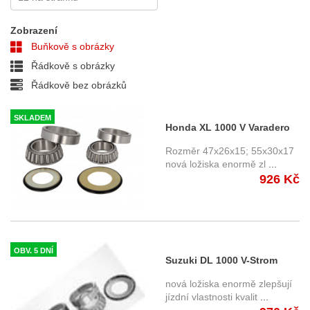
Zobrazení
Buňkově s obrázky
Řádkově s obrázky
Řádkově bez obrázků
SKLADEM
Honda XL 1000 V Varadero
(99-12) - ložiska do krku
Rozměr 47x26x15; 55x30x17
řízení Tourmax SSH903R
nová ložiska enormě zl
...
926 Kč
OBV. 5 DNÍ
Suzuki DL 1000 V-Strom
ložiska do krku řízení
nová ložiska enormě zlepšují
jízdní vlastnosti kvalit
...