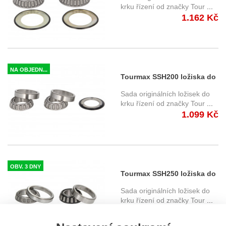
Honda
krku řízení od značky Tour
...
1.162 Kč
NA OBJEDN...
Tourmax SSH200 ložiska do
krku řízení Honda
Sada originálních ložisek do
krku řízení od značky Tour
...
1.099 Kč
OBV. 3 DNY
Tourmax SSH250 ložiska do
krku řízení Honda
Sada originálních ložisek do
krku řízení od značky Tour
...
1.428 Kč