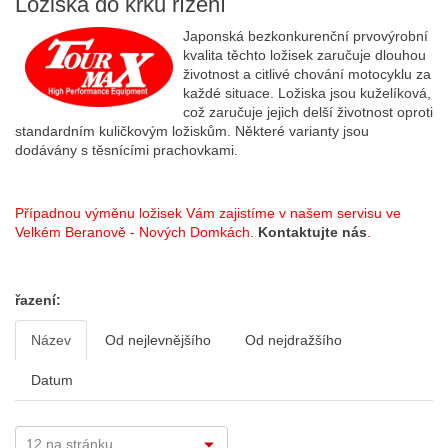
Ložiska do krku řízení
Japonská bezkonkurenční prvovýrobní
kvalita těchto ložisek zaručuje dlouhou
životnost a citlivé chování motocyklu za
každé situace. Ložiska jsou kuželíková,
což zaručuje jejich delší životnost oproti
standardním kuličkovým ložiskům. Některé varianty jsou
dodávány s těsnícími prachovkami.
Případnou výměnu ložisek Vám zajistíme v našem servisu ve
Velkém Beranově - Nových Domkách.
Kontaktujte nás
.
řazení:
Název
Od nejlevnějšího
Od nejdražšího
Datum