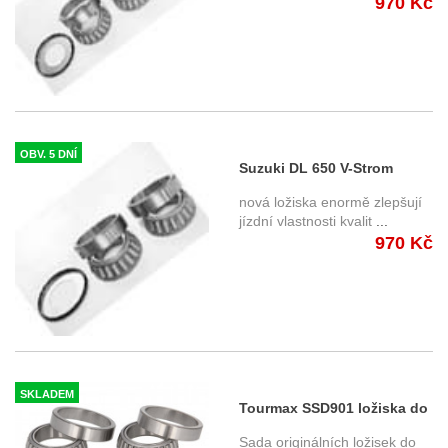
970 Kč
OBV. 5 DNÍ
Suzuki DL 650 V-Strom
ložiska do krku řízení
nová ložiska enormě zlepšují
jízdní vlastnosti kvalit
...
970 Kč
SKLADEM
Tourmax SSD901 ložiska do
krku řízení Aprilia, Ducati,
Sada originálních ložisek do