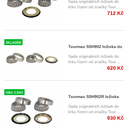
Sada originálních ložisek do
Kawasaki
krku řízení od značky Tour
...
712 Kč
SKLADEM
Tourmax SSH902 ložiska do
krku řízení Honda
Sada originálních ložisek do
krku řízení od značky Tour
...
620 Kč
OBV. 3 DNY
Tourmax SSH902R ložiska
do krku řízení Honda
Sada originálních ložisek do
krku řízení od značky Tour
...
930 Kč