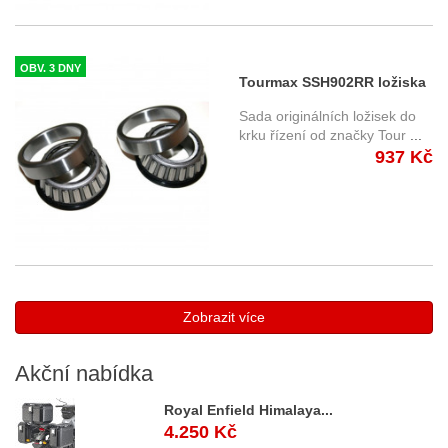
OBV. 3 DNY
Tourmax SSH902RR ložiska
do krku řízení Honda
Sada originálních ložisek do
krku řízení od značky Tour
...
937 Kč
Zobrazit více
Akční
nabídka
Royal Enfield Himalaya...
4.250 Kč