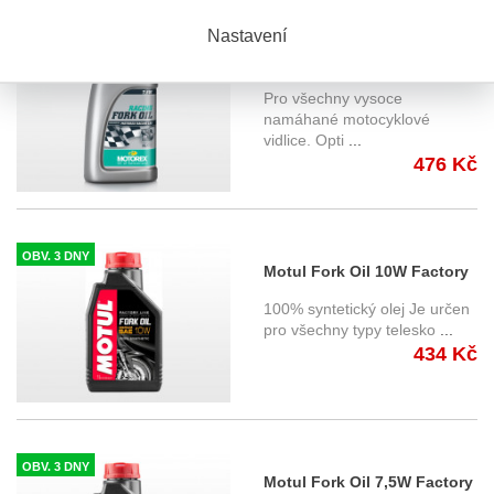
Nastavení
SKLADEM
Motorex Fork Oil Racing
7,5W 1 litr
Pro všechny vysoce
namáhané motocyklové
vidlice. Opti
...
476 Kč
OBV. 3 DNY
Motul Fork Oil 10W Factory
Line 1 litr
100% syntetický olej Je určen
pro všechny typy telesko
...
434 Kč
OBV. 3 DNY
Motul Fork Oil 7,5W Factory