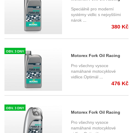
10W30 1l. - Tlumičový olej
Speciálně pro moderní
systémy vidlic s nejvyššími
nárok
...
380 Kč
OBV. 3 DNY
Motorex Fork Oil Racing
15W 1l. - Tlumičový olej
Pro všechny vysoce
namáhané motocyklové
vidlice.Optimál
...
476 Kč
OBV. 3 DNY
Motorex Fork Oil Racing
2,5W 1l. - Tlumičový olej
Pro všechny vysoce
namáhané motocyklové