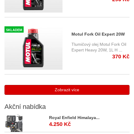
SKLADEM
Motul Fork Oil Expert 20W
Heavy, 1L Tlumičový olej
Tlumičový olej Motul Fork Oil
Expert Heavy 20W, 1L H
...
370 Kč
Zobrazit více
Akční
nabídka
Royal Enfield Himalaya...
4.250 Kč