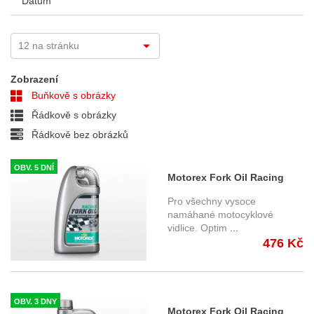
Datum
Zobrazení
Buňkově s obrázky
Řádkově s obrázky
Řádkově bez obrázků
OBV. 5 DNÍ
Motorex Fork Oil Racing
10W 1l. - Tlumičový olej
Pro všechny vysoce
namáhané motocyklové
vidlice. Optim
...
476 Kč
OBV. 3 DNY
Motorex Fork Oil Racing