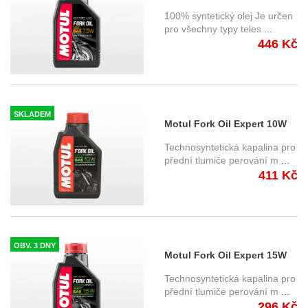
Line 1 litr
100% syntetický olej Je určen
pro všechny typy teles
...
446 Kč
SKLADEM
Motul Fork Oil Expert 10W
Medium 1 litr
Technosyntetická kapalina pro
přední tlumiče perování m
...
411 Kč
OBV. 3 DNY
Motul Fork Oil Expert 15W
Medium/Heavy 1 litr
Technosyntetická kapalina pro
přední tlumiče perování m
...
296 Kč