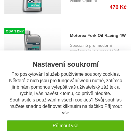
vidlice.Optimál
...
476 Kč
OBV. 3 DNY
Motorex Fork Oil Racing 4W
1l. - Tlumičový olej
Speciálně pro moderní
systémy vidlic s nejvyššími
nárok
...
Nastavení soukromí
476 Kč
Pro poskytování služeb používáme soubory cookies.
Některé z nich jsou pro fungování webu nutné, zatímco
jiné nám pomohou vylepšit váš uživatelský zážitek a
OBV. 3 DNY
Motorex Fork Oil Racing 5W
rychleji vás navést k tomu, co právě hledáte.
1l. - Tlumičový olej
Souhlasíte s používáním všech cookies? Svůj souhlas
Pro všechny vysoce
můžete snadno definovat kliknutím na tlačítko Přijmout
namáhané motocyklové
vše
vidlice.Optimál
...
476 Kč
Přijmout vše