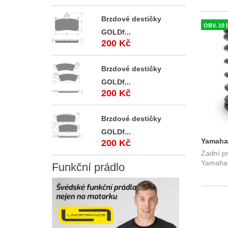
Brzdové destičky
OBV. 10 
GOLDf...
200 Kč
Brzdové destičky
GOLDf...
200 Kč
Brzdové destičky
GOLDf...
Yamaha 
200 Kč
Zadní pr
pružiny
Yamaha
Funkční
prádlo