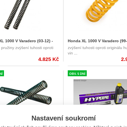
L 1000 V Varadero (03-12) -
Honda XL 1000 V Varadero (99-
 pružiny zvýšení tuhosti oproti
zvýšení tuhosti oproti originálu h
zesílené pružiny předních
Öhlins zesílená pružina zadní
vin
...
tlumiče , 57/230/170
4.825 Kč
2.
NÍ
OBV. 5 DNÍ
Nastavení soukromí