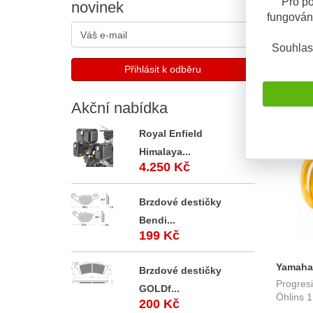
Pro po
novinek
fungován
Sada pr
Yamaha 
XJR 130
Souhlas
pružiny
Akční
nabídka
OBV. 5 D
Royal Enfield
Himalaya...
4.250 Kč
Brzdové destičky
Bendi...
199 Kč
Yamaha 
Brzdové destičky
Progresi
pružiny
GOLDf...
Öhlins 1
200 Kč