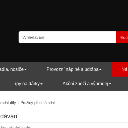
e
Hled
adla, nosiče
Provozní náplně a údržba
Náh
Tipy na dárky
Akční zboží a výprodej
radní díly
Pružiny přední/zadní
edávání