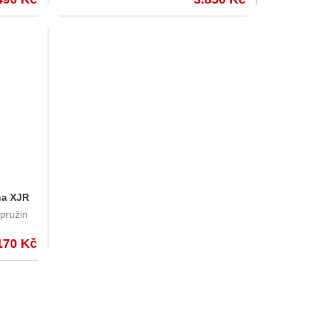
ha XJR
pružin
170 Kč