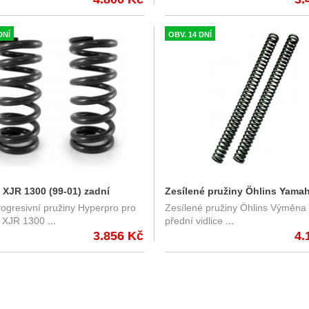
DNÍ
OBV. 14 DNÍ
XJR 1300 (99-01) zadní
Zesílené pružiny Öhlins Yama
ogresivní pružiny Hyperpro pro
Zesílené pružiny Öhlins Výměna 
 Hyperpro, černé
1300 (99-01)
 XJR 1300
...
přední vidlice
...
3.856 Kč
4.