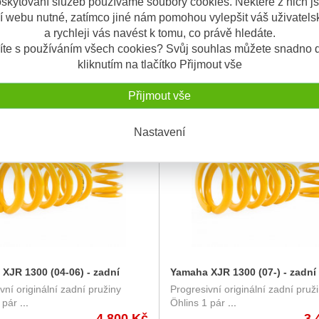
skytování služeb používáme soubory cookies. Některé z nich j
í webu nutné, zatímco jiné nám pomohou vylepšit váš uživatelsk
užin přední vidlice Yamaha
Yamaha XJR 1200 (95-98) prog
a rychleji vás navést k tomu, co právě hledáte.
XJR 1300 (99-06) - Progresivní
Progresivní pružiny Hyperpro Pro
0 (99-06) , Wirth Federn
pružiny Hyperpro + olej
íte s používáním všech cookies? Svůj souhlas můžete snadno d
 od značky
...
pružiny zaj
...
kliknutím na tlačítko Přijmout vše
3.700 Kč
4.
Přijmout vše
NÍ
SKLADEM
Nastavení
XJR 1300 (04-06) - zadní
Yamaha XJR 1300 (07-) - zadní
vní originální zadní pružiny
Progresivní originální zadní pruž
 Öhlins 0480-34
Öhlins - Öhlins spring 46/205 
 pár
...
Öhlins 1 pár
...
39N/mm
4.800 Kč
3.