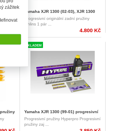
sou pro
ý zážitek
resivní
Yamaha XJR 1300 (02-03), XJR 1300
gresivní
Progresivní originální zadní pružiny
SP (99-01) - zadní pružiny Öhlins
efinovat
Öhlins 1 pár
...
0480-33
185 Kč
4.800 Kč
SKLADEM
 pružiny
Yamaha XJR 1300 (99-01) progresivní
iny
Progresivní pružiny Hyperpro Progresivní
22-
pružiny Hyperpro + olej
pružiny zaj
...
490 Kč
3.850 Kč