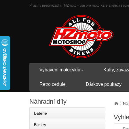
Pružiny přední/zadní | HZmoto - vše pro motorkáře a jejich stroj
Vybavení motocyklu
Kufry, zavaz
Retro cedule
Dárkové poukazy
Náhradní
díly
Náh
Baterie
Vyhl
Blinkry