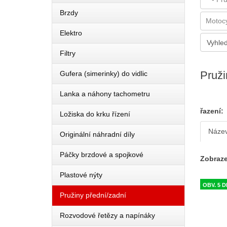
Brzdy
Elektro
Filtry
Pruži
Gufera (simerinky) do vidlic
Lanka a náhony tachometru
řazení:
Ložiska do krku řízení
Náze
Originální náhradní díly
Páčky brzdové a spojkové
Zobraze
Plastové nýty
OBV. 5 D
Pružiny přední/zadní
Rozvodové řetězy a napínáky