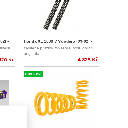
02) -
Honda XL 1000 V Varadero (99-02) -
ustější
zesílené pružiny zvýšení tuhosti oproti
ho
Öhlins zesílené pružiny předních
originálu
...
vidlic
920 Kč
4.825 Kč
OBV. 5 DNÍ