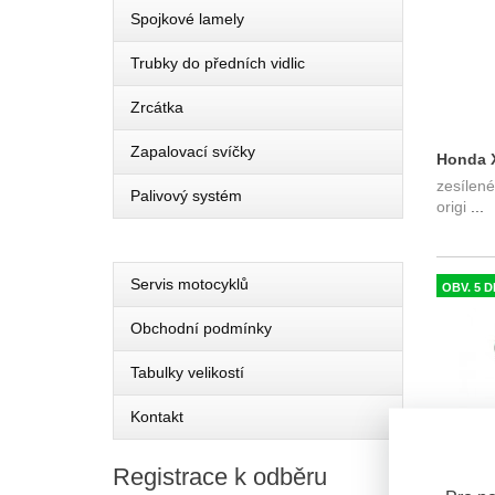
Spojkové lamely
Trubky do předních vidlic
Zrcátka
Zapalovací svíčky
Honda X
zesílené
Öhlins 
Palivový systém
origi
...
vidlic
Servis motocyklů
OBV. 5 D
Obchodní podmínky
Tabulky velikostí
Kontakt
Registrace
k odběru