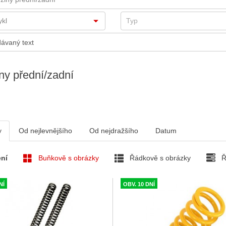
ny přední/zadní
v
Od nejlevnějšího
Od nejdražšího
Datum
ní
Buňkově s obrázky
Řádkově s obrázky
Ř
NÍ
OBV. 10 DNÍ