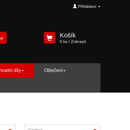
Přihlášení
Košík
at
0 ks
/ Zobrazit
radní díly
Oblečení