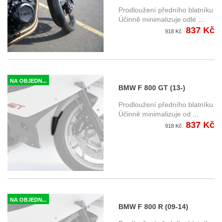
prodloužení předního
Prodloužení předního blatníku
blatníku
Účinně minimalizuje odlé
...
837 Kč
918 Kč
NA OBJEDN...
BMW F 800 GT (13-)
prodloužení předního
Prodloužení předního blatníku
blatníku
Účinně minimalizuje od
...
837 Kč
918 Kč
NA OBJEDN...
BMW F 800 R (09-14)
prodloužení předního