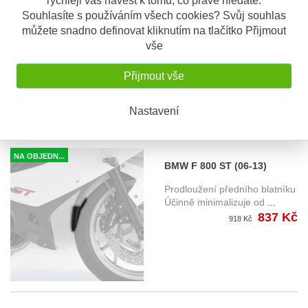
BMW F 800 S (06-10)
Souhlasíte s používáním všech cookies? Svůj souhlas
prodloužení předního
Prodloužení předního blatníku
můžete snadno definovat kliknutím na tlačítko Přijmout
blatníku
Účinně minimalizuje od
...
vše
837 Kč
918 Kč
Přijmout vše
Nastavení
NA OBJEDN...
BMW F 800 ST (06-13)
prodloužení předního
Prodloužení předního blatníku
blatníku
Účinně minimalizuje od
...
837 Kč
918 Kč