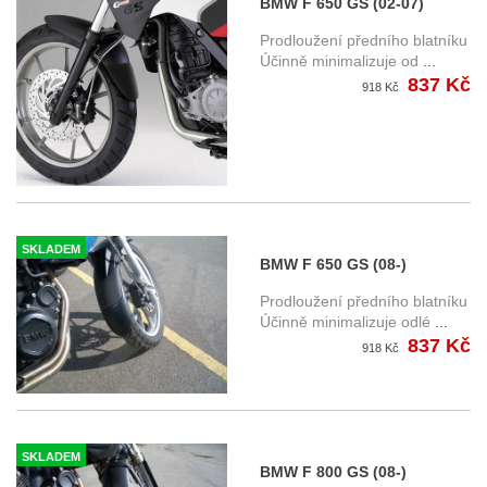
BMW F 650 GS (02-07)
prodloužení předního
Prodloužení předního blatníku
blatníku
Účinně minimalizuje od
...
837 Kč
918 Kč
SKLADEM
BMW F 650 GS (08-)
prodloužení předního
Prodloužení předního blatníku
blatníku
Účinně minimalizuje odlé
...
837 Kč
918 Kč
SKLADEM
BMW F 800 GS (08-)