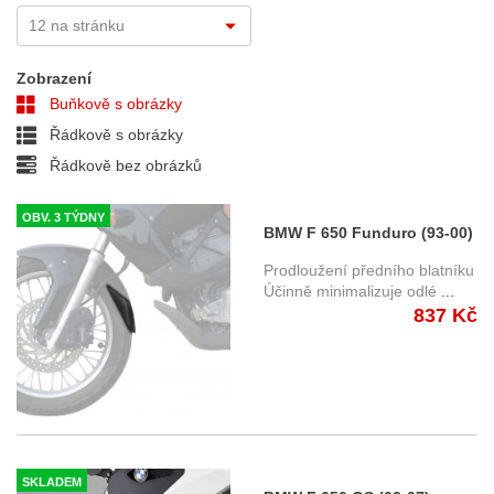
Zobrazení
Buňkově s obrázky
Řádkově s obrázky
Řádkově bez obrázků
OBV. 3 TÝDNY
BMW F 650 Funduro (93-00)
prodloužení předního
Prodloužení předního blatníku
blatníku
Účinně minimalizuje odlé
...
837 Kč
SKLADEM