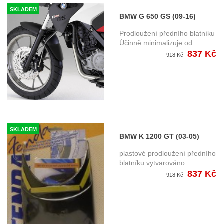
SKLADEM
BMW G 650 GS (09-16)
prodloužení předního
Prodloužení předního blatníku
blatníku
Účinně minimalizuje od
...
837 Kč
918 Kč
SKLADEM
BMW K 1200 GT (03-05)
prodloužení předního
plastové prodloužení předního
blatníku
blatníku vytvarováno
...
837 Kč
918 Kč