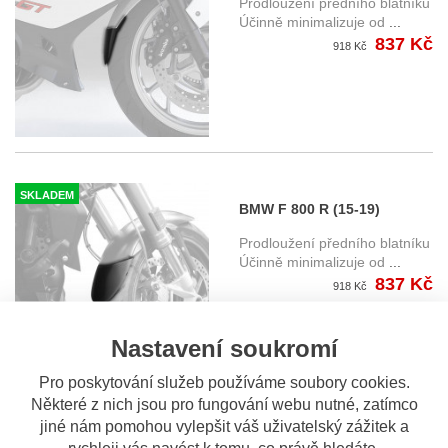
Prodloužení předního blatníku
blatníku
Účinně minimalizuje od
...
837 Kč
918 Kč
SKLADEM
BMW F 800 R (15-19)
prodloužení předního
Prodloužení předního blatníku
blatníku
Účinně minimalizuje od
...
837 Kč
918 Kč
Nastavení soukromí
Pro poskytování služeb používáme soubory cookies.
Některé z nich jsou pro fungování webu nutné, zatímco
jiné nám pomohou vylepšit váš uživatelský zážitek a
NA OBJEDN...
rychleji vás navést k tomu, co právě hledáte.