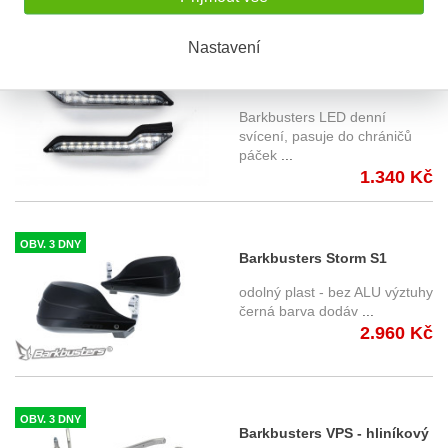
Nastavení
OBV. 3 DNY
Barkbusters LED denní
svícení do chráničů páček
Barkbusters LED denní
JET, VPS, STORM
svícení, pasuje do chráničů
páček
...
1.340 Kč
OBV. 3 DNY
Barkbusters Storm S1
chránič páček STM-001-00-
odolný plast - bez ALU výztuhy
BK
černá barva dodáv
...
2.960 Kč
OBV. 3 DNY
Barkbusters VPS - hliníkový