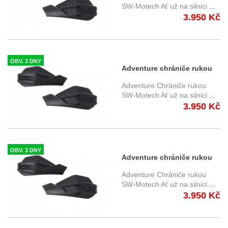
1100L /ADV (16-)
SW-Motech Ať už na silnici
...
3.950 Kč
HDG.00.220.31701/B
OBV. 3 DNY
Adventure chrániče rukou
Honda NX 700/750 X/S (11-
Adventure Chrániče rukou
24) HDG.00.220.30101/B
SW-Motech Ať už na silnici
...
3.950 Kč
OBV. 3 DNY
Adventure chrániče rukou
Honda X-ADV 750 (16-20)
Adventure Chrániče rukou
HDG.00.220.31701/B
SW-Motech Ať už na silnici
...
3.950 Kč