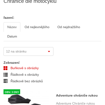
Chrániče dle motocyklu
řazení:
Název
Od nejlevnějšího
Od nejdražšího
Datum
Zobrazení
Buňkově s obrázky
Řádkově s obrázky
Řádkově bez obrázků
OBV. 3 DNY
Adventure chrániče rukou
Honda CRF 1000L/ADV, CRF
Adventure Chrániče rukou