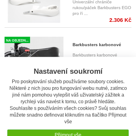
Univerzální chrániče
bílé
rukou/páček Barkbusters EGO
pro ří
...
2.306 Kč
NA OBJEDN...
Barkbusters karbonové
chrániče páček BCF-003-01-
Barkbusters karbonové
CF
chrániče páček pro uchycení
na sk
...
Nastavení soukromí
4.614 Kč
Pro poskytování služeb používáme soubory cookies.
Některé z nich jsou pro fungování webu nutné, zatímco
jiné nám pomohou vylepšit váš uživatelský zážitek a
OBV. 5 DNÍ
rychleji vás navést k tomu, co právě hledáte.
Barkbusters LED blinkry do
Souhlasíte s používáním všech cookies? Svůj souhlas
chráničů páček JET, VPS,
Barkbusters LED blinkry,
můžete snadno definovat kliknutím na tlačítko Přijmout
STORM
pasují do chráničů páček JET,
vše
...
1.340 Kč
Přijmout vše