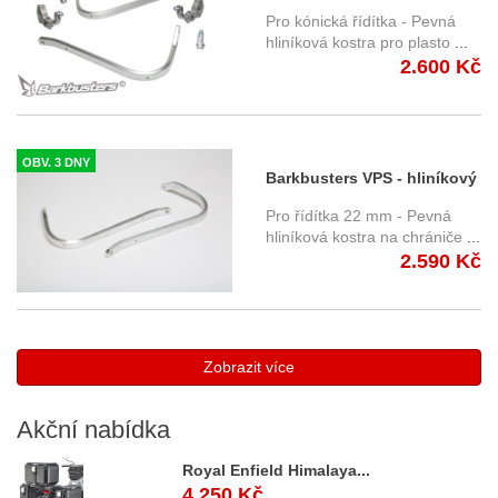
držák chráničů páček pro
Pro kónická řídítka - Pevná
kónická řidítka BHG-002-00-
hliníková kostra pro plasto
...
2.600 Kč
NP
OBV. 3 DNY
Barkbusters VPS - hliníkový
držák chráničů páček pro
Pro řídítka 22 mm - Pevná
řidítka 22 mm
hliníková kostra na chrániče
...
2.590 Kč
Zobrazit více
Akční
nabídka
Royal Enfield Himalaya...
4.250 Kč