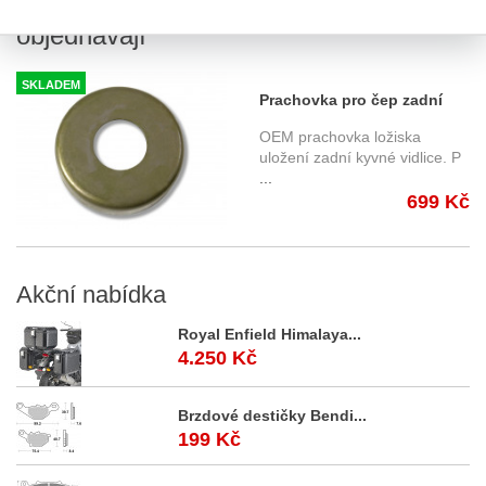
S tímto výrobkem si ostatní také
objednávají
SKLADEM
Prachovka pro čep zadní
kyvné vidlice Yamaha XJR
OEM prachovka ložiska
1200/1300 (95-) 3FV-22128-
uložení zadní kyvné vidlice. P
...
00
699 Kč
Akční
nabídka
Royal Enfield Himalaya...
4.250 Kč
Brzdové destičky Bendi...
199 Kč