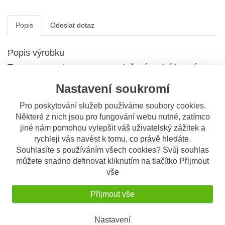
Popis
Odeslat dotaz
Popis výrobku
Tourmax - sada pro opravu uložení zadní kyvné
vidlice.
Nastavení soukromí
Určené pro:
Pro poskytování služeb používáme soubory cookies.
Yamaha XJR 1200 (95-98)
Některé z nich jsou pro fungování webu nutné, zatímco
Yamaha XJR 1300 (99-15)
jiné nám pomohou vylepšit váš uživatelský zážitek a
Yamaha XJR 1300 SP (99-01)
rychleji vás navést k tomu, co právě hledáte.
Yamaha FZS 1000 Fazer (01-05)
Yamaha YZF 1000 R Thunderace (96-02)
Souhlasíte s používáním všech cookies? Svůj souhlas
Yamaha YZF 750 R (93-98)
můžete snadno definovat kliknutím na tlačítko Přijmout
Yamaha YZF 750 SP (93-95)
vše
V balení:
Přijmout vše
1 ks - čep
2 ks - jehlové ložisko
Nastavení