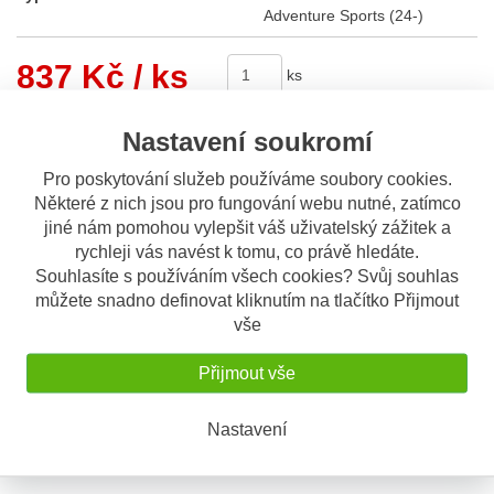
Adventure Sports (24-)
837 Kč
/ ks
ks
Nastavení soukromí
Koupit
Pro poskytování služeb používáme soubory cookies.
Některé z nich jsou pro fungování webu nutné, zatímco
Sdílet
jiné nám pomohou vylepšit váš uživatelský zážitek a
rychleji vás navést k tomu, co právě hledáte.
Souhlasíte s používáním všech cookies? Svůj souhlas
Popis
Odeslat dotaz
můžete snadno definovat kliknutím na tlačítko Přijmout
vše
Popis výrobku
Přijmout vše
Prodloužení předního blatníku
Účinně minimalizuje odlétávání nečistot od předního kola a
Nastavení
omezuje tím znečištění bloku motoru.
Prodloužení blatníku o 125 mm.