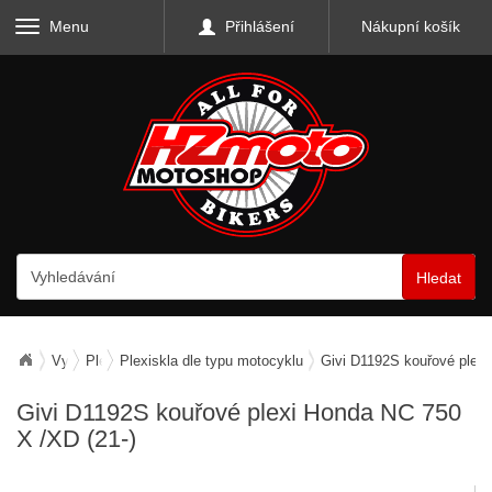
Menu
Přihlášení
Nákupní košík
Hledat
Vybavení motocyklu
Plexiskla a deflektory
Plexiskla dle typu motocyklu
Givi D1192S kouřové plexi
Givi D1192S kouřové plexi Honda NC 750
X /XD (21-)