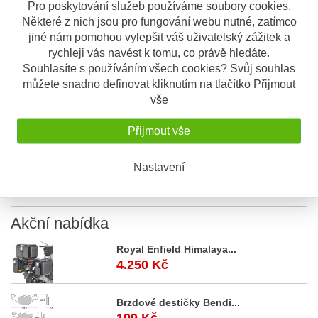
Sdílet
Pro poskytování služeb používáme soubory cookies.
Některé z nich jsou pro fungování webu nutné, zatímco
jiné nám pomohou vylepšit váš uživatelský zážitek a
Popis
Odeslat dotaz
rychleji vás navést k tomu, co právě hledáte.
Souhlasíte s používáním všech cookies? Svůj souhlas
můžete snadno definovat kliknutím na tlačítko Přijmout
Popis výrobku
vše
Kouřové plexi Givi D1192S
Přijmout vše
Montáž na původní úchyty originálního plexiskla.
Výška 48 cm
Nastavení
Šířka 43 cm
Akční
nabídka
Royal Enfield Himalaya...
4.250 Kč
Brzdové destičky Bendi...
199 Kč