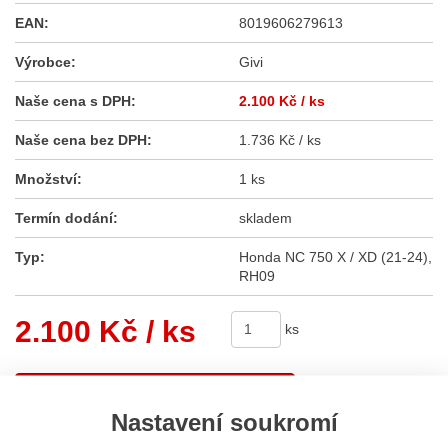
EAN:
8019606279613
Výrobce:
Givi
Naše cena s DPH:
2.100 Kč
/ ks
Naše cena bez DPH:
1.736 Kč / ks
Množství:
1 ks
Termín dodání:
skladem
Typ:
Honda NC 750 X / XD (21-24),
RH09
2.100 Kč
/ ks
ks
Koupit
Nastavení soukromí