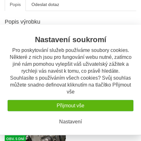
Popis
Odeslat dotaz
Popis výrobku
SW-MOTECH Kryt motoru
Nastavení soukromí
Účinná ochrana podvozku proto odlétavajícím kamenům
Vyrobeno z 3 mm hliníkového plechu
Pro poskytování služeb používáme soubory cookies.
Sitříbrný kartáčovaný hliník
Některé z nich jsou pro fungování webu nutné, zatímco
V ceně:
jiné nám pomohou vylepšit váš uživatelský zážitek a
Chránič motoru
rychleji vás navést k tomu, co právě hledáte.
Montážní materiál
Souhlasíte s používáním všech cookies? Svůj souhlas
Montážní návod
můžete snadno definovat kliknutím na tlačítko Přijmout
vše
Ke stažení - montážní návod
Přijmout vše
S tímto výrobkem si ostatní také
Nastavení
objednávají
OBV. 5 DNÍ