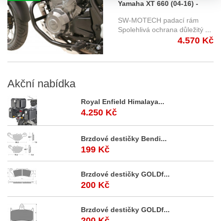
Yamaha XT 660 (04-16) -
padací rám SW-Motech
SW-MOTECH padací rám
SBL.06.284.100
Spolehlivá ochrana důležitý
...
4.570 Kč
Akční
nabídka
Royal Enfield Himalaya...
4.250 Kč
Brzdové destičky Bendi...
199 Kč
Brzdové destičky GOLDf...
200 Kč
Brzdové destičky GOLDf...
200 Kč