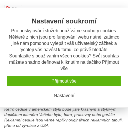
Sdílet
Nastavení soukromí
Popis
Odeslat dotaz
Pro poskytování služeb používáme soubory cookies.
Některé z nich jsou pro fungování webu nutné, zatímco
Popis výrobku
jiné nám pomohou vylepšit váš uživatelský zážitek a
rychleji vás navést k tomu, co právě hledáte.
Plechová replika originální reklamní cedule s kvalitním potiskem,
Souhlasíte s používáním všech cookies? Svůj souhlas
rovná. Rozměr 30 x 30 cm.
můžete snadno definovat kliknutím na tlačítko Přijmout
Retro cedule je originální a stylová dekorace, s detailní grafikou,
vše
věrností barev, jemnou patinou a dokonale napodobeným
rezavým okrajem, která přinese nostalgickou atmosféru do
Přijmout vše
vašeho domu, kanceláře, garáže, dílny, pracovny, domácího baru,
nebo udělá radost jako dárek pro vaše milé a blízké.
Nastavení
Cedule má rozměr 30 cm x 30 cm, je prolisovaná ( 3D ) vyrobena
z hliníkového plechu, otvory na zavěšení.
Retro cedule v americkém stylu bude jistě krásným a stylovým
doplňkem interiéru Vašeho bytu, baru, pracovny nebo garáže.
Reklamní cedule jsou věrné repliky originálních reklamních tabulí,
přímo od výrobce z USA.