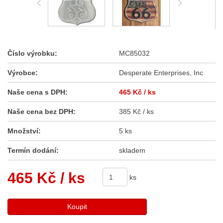
Číslo výrobku:
MC85032
Výrobce:
Desperate Enterprises, Inc
Naše cena s DPH:
465 Kč
/ ks
Naše cena bez DPH:
385 Kč / ks
Množství:
5 ks
Termín dodání:
skladem
465 Kč
/ ks
ks
Koupit