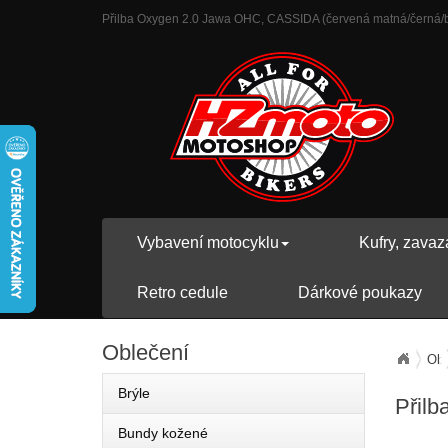
Přilba Oxygen 2.0 Jawa OHC, CASSIDA (červená matná/černá/bílá
Vybavení motocyklu
Kufry, zavaz
Retro cedule
Dárkové poukazy
Oblečení
Obl
Brýle
Přilb
Bundy kožené