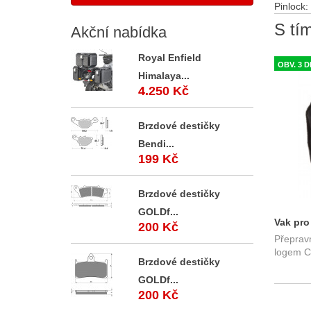
Pinlock
:
S tím
Akční
nabídka
Royal Enfield
OBV. 3 
Himalaya...
4.250 Kč
Brzdové destičky
Bendi...
199 Kč
Brzdové destičky
GOLDf...
Vak pro
200 Kč
Přepravn
logem C
Brzdové destičky
GOLDf...
200 Kč