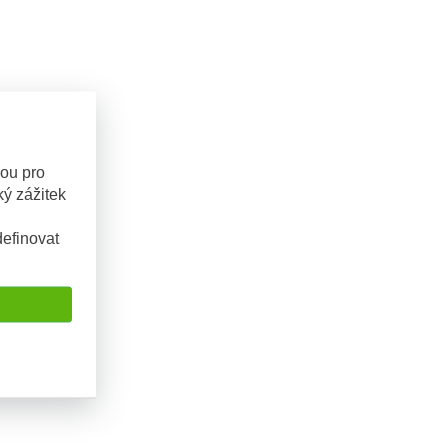
sou pro
ý zážitek
efinovat