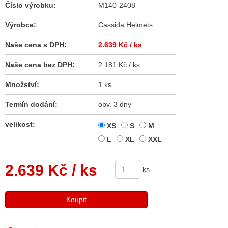
Číslo výrobku:
M140-2408
Výrobce:
Cassida Helmets
Naše cena s DPH:
2.639 Kč
/ ks
Naše cena bez DPH:
2.181 Kč / ks
Množství:
1 ks
Termín dodání:
obv. 3 dny
velikost:
XS
S
M
L
XL
XXL
2.639 Kč
/ ks
ks
Koupit