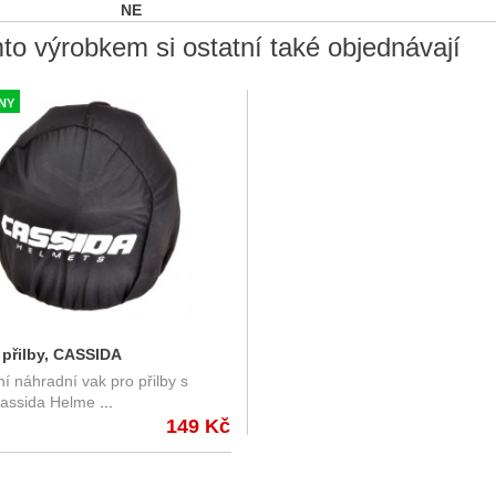
NE
to výrobkem si ostatní také objednávají
DNY
 přilby, CASSIDA
í náhradní vak pro přilby s
assida Helme
...
149 Kč