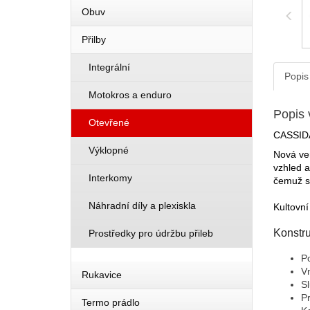
Obuv
Přilby
Integrální
Popis
Motokros a enduro
Popis 
Otevřené
CASSIDA
Výklopné
Nová ver
vzhled a
Interkomy
čemuž se
Náhradní díly a plexiskla
Kultovn
Konstru
Prostředky pro údržbu přileb
P
Vn
Rukavice
Sl
Pr
Termo prádlo