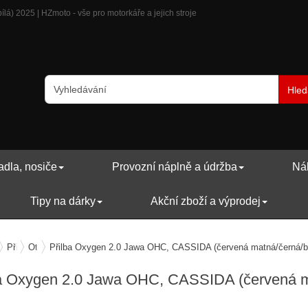
) 2025 | HZmoto - vše pro motorkáře a jejich stroje
Hled
adla, nosiče
Provozní náplně a údržba
Náh
Tipy na dárky
Akční zboží a výprodej
ečení
Přilby
Otevřené
Přilba Oxygen 2.0 Jawa OHC, CASSIDA (červená matná/černá/bí
a Oxygen 2.0 Jawa OHC, CASSIDA (červená ma