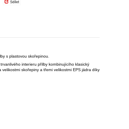
Sdílet
by s plastovou skořepinou.
anlivého interieru přilby kombinujícího klasický
velikostmi skořepiny a třemi velikostmi EPS jádra díky