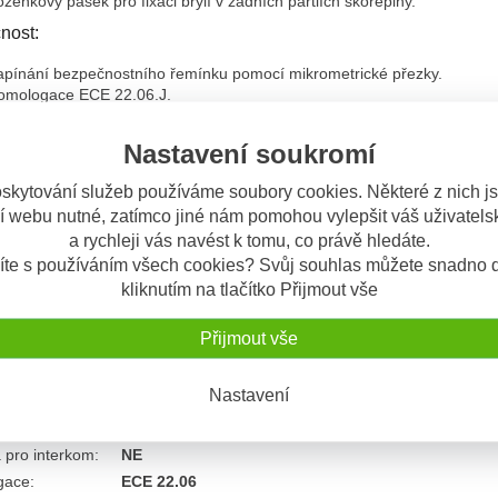
ženkový pásek pro fixaci brýlí v zadních partiích skořepiny.
nost:
apínání bezpečnostního řemínku pomocí mikrometrické přezky.
omologace ECE 22.06.J.
přednosti produktu:
Nastavení soukromí
ně odnímatelná a pratelná polyester výstelka.
ě velikosti skořepiny a tři velikosti EPS jádra.
skytování služeb používáme soubory cookies. Některé z nich j
átký odnímatelný kšilt součástí balení.
í webu nutné, zatímco jiné nám pomohou vylepšit váš uživatelsk
otnost přilby 1230 g ±50 g.
a rychleji vás navést k tomu, co právě hledáte.
kové parametry
íte s používáním všech cookies? Svůj souhlas můžete snadno d
kliknutím na tlačítko Přijmout vše
ie
:
Otevřené / JET
2 roky
Přijmout vše
t
:
Od 1230 g ±50 g
 clona
:
ANO
Nastavení
lný interiér
:
ANO
 skořepiny
:
Polykarbonát
 pro interkom
:
NE
gace
:
ECE 22.06