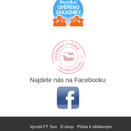
Najdete
nás na Facebooku
Vyrobil FT Sun
|
E-shop
|
Přidat k oblíbeným