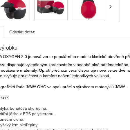
Odeslat dotaz
výrobku
 OXYGEN 2.0 je nová verze populárního modelu klasické otevřené přil
ze disponuje vylepšeným zpracováním v podobě plně odnímatelného, trv
 soušasné materiály. Oproti přechozí verzi disponuje nová verze dvěma 
 zvyšuje praktičnost a komfort nošení jednotlivých velikostí.
í grafická řada JAWA OHC ve spolupráci s výrobcem motocyklů JAWA.
kce:
olykarbonátová skořepina.
itřní jádro z EPS polysterenu.
uneční clona.
yžový lem skořepiny.