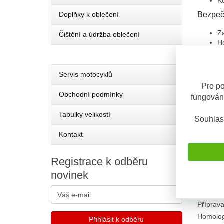
Ko
Doplňky k oblečení
Bezpeč
Z
Čištění a údržba oblečení
H
Hlavní 
Servis motocyklů
Pl
Dv
Pro po
Kr
Obchodní podmínky
fungován
Hm
Tabulky velikostí
Doplň
Souhlas
Kategor
Kontakt
Záruka
:
Hmotnos
Registrace
k odběru
Sluneční
novinek
Vyjímate
Materiál
Příprava
Homolo