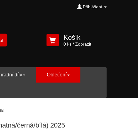
Přihlášení
Košík
at
0 ks
/ Zobrazit
radní díly
Oblečení
lá) 2025
tná/černá/bílá) 2025