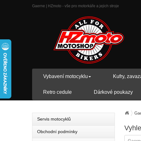
Gaerne | HZmoto - vše pro motorkáře a jejich stroje
Vybavení motocyklu
Kufry, zavaz
Retro cedule
Dárkové poukazy
Gae
Servis motocyklů
Vyhl
Obchodní podmínky