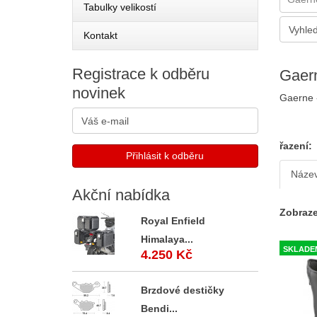
Tabulky velikostí
Kontakt
Registrace
k odběru
Gaer
novinek
Gaerne -
řazení:
Náze
Akční
nabídka
Zobraze
Royal Enfield
Himalaya...
SKLADE
4.250 Kč
Brzdové destičky
Bendi...