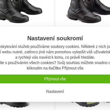
Black Rose Aquatech, černé
Gaerne Black Rose Aquatech, 
Nastavení soukromí
lové voděodolné boty navržené
Motocyklové voděodolné boty n
vel. 42
y. Boty
...
pro ženy. Boty
...
skytování služeb používáme soubory cookies. Některé z nich j
2.500 Kč
2.
4.600 Kč
4.100 Kč
í webu nutné, zatímco jiné nám pomohou vylepšit váš uživatelsk
a rychleji vás navést k tomu, co právě hledáte.
NÍ
OBV. 5 DNÍ
íte s používáním všech cookies? Svůj souhlas můžete snadno d
kliknutím na tlačítko Přijmout vše
Přijmout vše
Nastavení