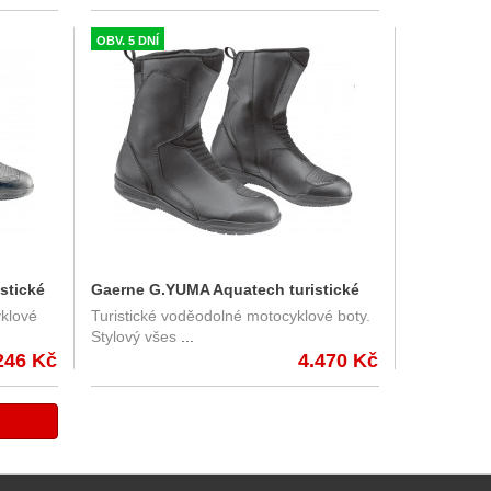
OBV. 5 DNÍ
stické
Gaerne G.YUMA Aquatech turistické
klové
Turistické voděodolné motocyklové boty.
motocyklové boty
Stylový všes
...
246 Kč
4.470 Kč