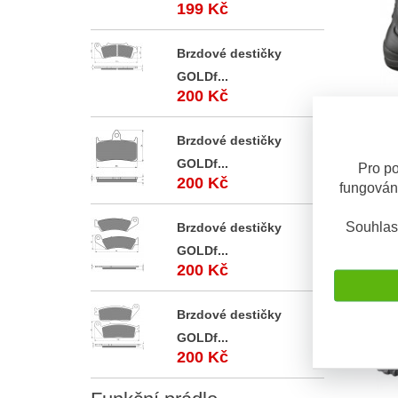
199 Kč
Brzdové destičky
GOLDf...
200 Kč
Gaerne 
Motocyk
vel. 36
Brzdové destičky
pro žen
GOLDf...
Pro po
200 Kč
fungován
OBV. 5 D
Souhlas
Brzdové destičky
GOLDf...
200 Kč
Brzdové destičky
GOLDf...
200 Kč