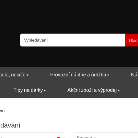
Hled
adla, nosiče
Provozní náplně a údržba
Náh
Tipy na dárky
Akční zboží a výprodej
rne
edávání