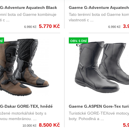
G-Adventure Aquatech Black
Gaerne G-Adventure Aquatech
rénní bota od Gaerne kombinuje
Tato terénní bota od Gaerne kom
oděodolná turistická
Black/Forest 2023, voděodoln
i c
...
vlastnosti c
...
klová obuv
turistická motocyklová obuv
5.770 Kč
3.
6.990 Kč
6.990 Kč
NÍ
OBV. 5 DNÍ
 G-Dakar GORE-TEX, hnědé
Gaerne G.ASPEN Gore-Tex turi
ožené motorkářské boty s
Turistické GORE-TEXové motocy
cké motocyklové boty
motocyklové boty
ovou membránou.
...
boty. Pohodlná a
...
8.500 Kč
5.
10.000 Kč