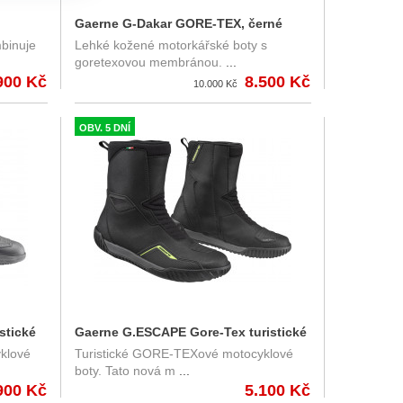
Gaerne G-Dakar GORE-TEX, černé
binuje
Lehké kožené motorkářské boty s
á
turistické motocyklové boty
goretexovou membránou.
...
900 Kč
8.500 Kč
10.000 Kč
OBV. 5 DNÍ
stické
Gaerne G.ESCAPE Gore-Tex turistické
klové
Turistické GORE-TEXové motocyklové
motocyklové boty
boty. Tato nová m
...
900 Kč
5.100 Kč