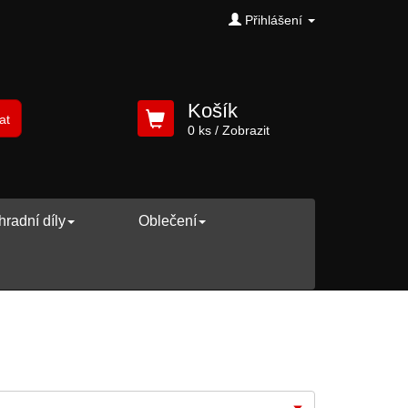
Přihlášení
Košík
at
0 ks
/ Zobrazit
radní díly
Oblečení