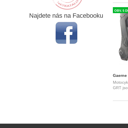
OBV. 5 D
Najdete
nás na Facebooku
Gaerne 
Motocyk
boty, č
GRT jso