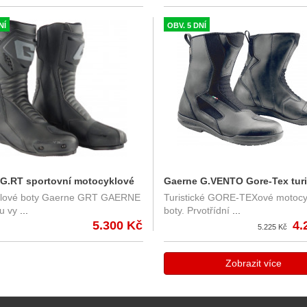
NÍ
OBV. 5 DNÍ
G.RT sportovní motocyklové
Gaerne G.VENTO Gore-Tex turi
lové boty Gaerne GRT GAERNE
Turistické GORE-TEXové motocy
erné
motocyklové boty
u vy
...
boty. Prvotřídní
...
5.300 Kč
4.
5.225 Kč
Zobrazit více