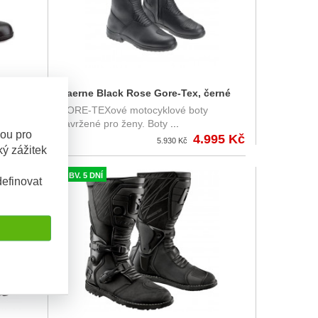
černé
Gaerne Black Rose Gore-Tex, černé
avržené
GORE-TEXové motocyklové boty
navržené pro ženy. Boty
...
sou pro
980 Kč
4.995 Kč
5.930 Kč
ý zážitek
OBV. 5 DNÍ
efinovat