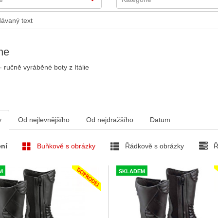
ne
 ručně vyráběné boty z Itálie
v
Od nejlevnějšího
Od nejdražšího
Datum
ní
Buňkově s obrázky
Řádkově s obrázky
Ř
M
SKLADEM