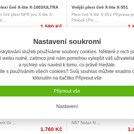
lexi čiré X-lite X-1003/ULTRA
Vnější plexi čiré X-lite X-551
 čiré plexi NFR pro X-lite X-
Plexi čiré X-lite X-551 Příprava p
/ULTRA NFR
it
...
Pinlock (Pin
...
1.580 Kč
1.
Nastavení soukromí
M
NA DOTAZ
skytování služeb používáme soubory cookies. Některé z nich j
í webu nutné, zatímco jiné nám pomohou vylepšit váš uživatelsk
a rychleji vás navést k tomu, co právě hledáte.
íte s používáním všech cookies? Svůj souhlas můžete snadno d
kliknutím na tlačítko Přijmout vše
Přijmout vše
Nastavení
plexi Dark Green Nolan N100-
Vnější plexi Dark Green Nolan 
100-5 / N100-5 Plus / N90-3
Vnější plexi Nolan Dark Green N
N60-6 / N80-8
ark Gr
...
N87 Nolan N
...
1.760 Kč
1.