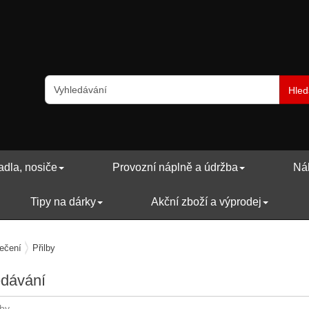
Hled
adla, nosiče
Provozní náplně a údržba
Náh
Tipy na dárky
Akční zboží a výprodej
ečení
Přilby
edávání