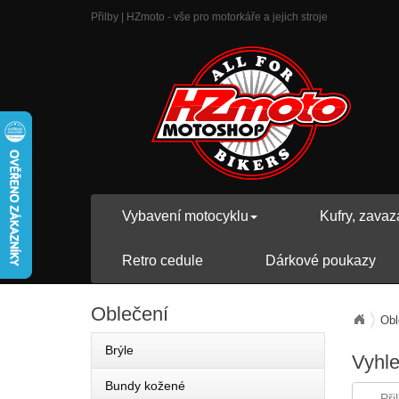
Přilby | HZmoto - vše pro motorkáře a jejich stroje
Vybavení motocyklu
Kufry, zavaz
Retro cedule
Dárkové poukazy
Oblečení
Obl
Brýle
Vyhl
Bundy kožené