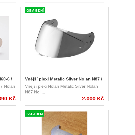
OBV. 5 DNÍ
60-6 /
Vnější plexi Metalic Silver Nolan N87 /
87 Nolan
Vnější plexi Nolan Metalic Silver Nolan
N60-6 / N80-8
N87 Nol
...
890 Kč
2.000 Kč
SKLADEM