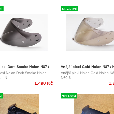
NÍ
OBV. 5 DNÍ
plexi Dark Smoke Nolan N87 /
Vnější plexi Gold Nolan N87 / N
plexi Nolan Dark Smoke Nolan
Vnější plexi Nolan Gold Nolan N
 N80-8
N80-8
an N
...
N60-6
...
1.490 Kč
1.
M
SKLADEM