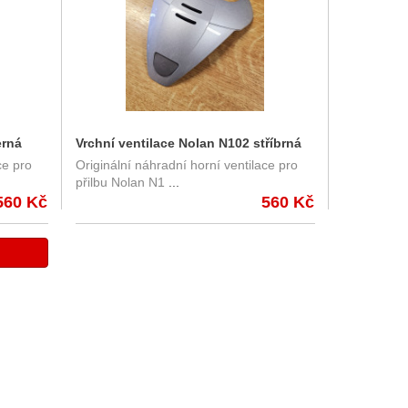
erná
Vrchní ventilace Nolan N102 stříbrná
ce pro
Originální náhradní horní ventilace pro
lesklá
přilbu Nolan N1
...
560 Kč
560 Kč