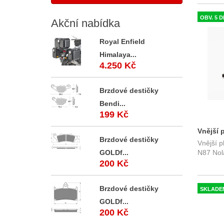
OBV. 5 D
Akční
nabídka
Royal Enfield
Himalaya...
4.250 Kč
Brzdové destičky
Bendi...
199 Kč
Vnější 
Brzdové destičky
Vnější 
N60-6 /
GOLDf...
N87 Nol
200 Kč
Brzdové destičky
SKLADE
GOLDf...
200 Kč