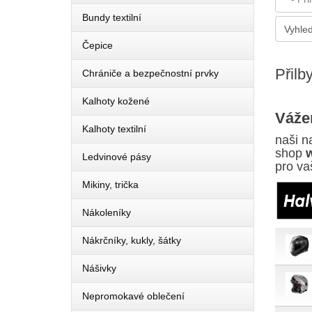
Bundy textilní
Čepice
Přilb
Chrániče a bezpečnostní prvky
Kalhoty kožené
Vážen
Kalhoty textilní
naši n
shop
Ledvinové pásy
pro va
Mikiny, trička
Nákoleníky
Nákrčníky, kukly, šátky
Nášivky
Nepromokavé oblečení