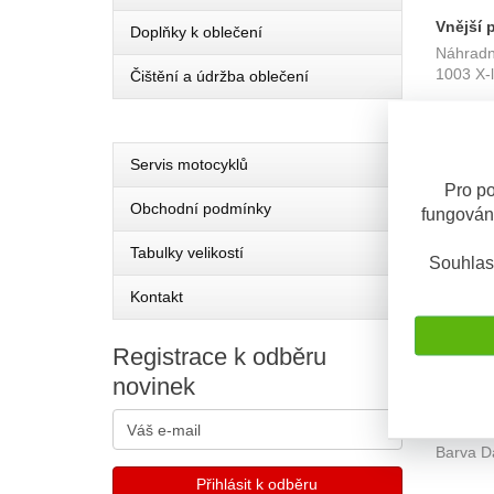
Vnější p
Doplňky k oblečení
Náhradní
X-1004
1003 X-l
Čištění a údržba oblečení
SKLADE
Servis motocyklů
Pro po
Obchodní podmínky
fungován
Tabulky velikostí
Souhlas
Kontakt
Registrace
k odběru
novinek
Vnější 
Nolan N
5/N90-3
Barva D