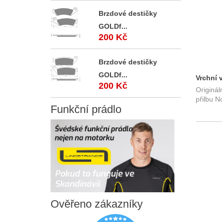
Brzdové destičky
GOLDf...
200 Kč
Brzdové destičky
GOLDf...
Vrchní 
200 Kč
Originál
lesklá
přilbu N
Funkční
prádlo
Ověřeno
zákazníky