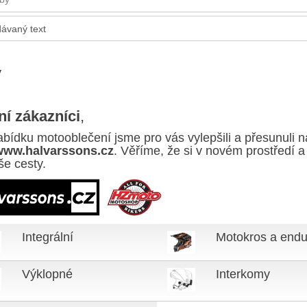
y
í zákazníci
,
abídku motooblečení jsme pro vás vylepšili a přesunuli n
www.halvarssons.cz
. Věříme, že si v novém prostředí 
še cesty.
Integrální
Motokros a endu
Výklopné
Interkomy