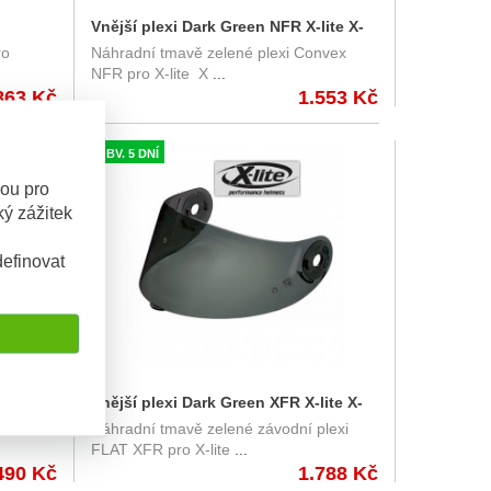
Vnější plexi Dark Green NFR X-lite X-
ro
Náhradní tmavě zelené plexi Convex
803, X-802, X-702, X-661, X-603
NFR pro X-lite X
...
863 Kč
1.553 Kč
OBV. 5 DNÍ
sou pro
ý zážitek
efinovat
N87 /
Vnější plexi Dark Green XFR X-lite X-
olan
Náhradní tmavě zelené závodní plexi
803, X-802, X-702, X-661, X-603
FLAT XFR pro X-lite
...
490 Kč
1.788 Kč