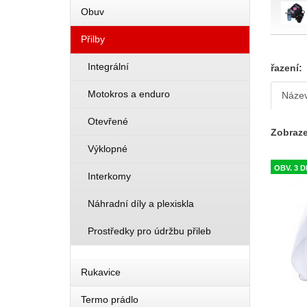
Obuv
Přilby
Integrální
řazení:
Motokros a enduro
Náze
Otevřené
Zobraze
Výklopné
OBV. 3 
Interkomy
Náhradní díly a plexiskla
Prostředky pro údržbu přileb
Rukavice
Termo prádlo