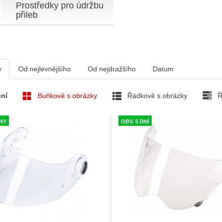
Prostředky pro údržbu
přileb
v
Od nejlevnějšího
Od nejdražšího
Datum
ní
Buňkově s obrázky
Řádkově s obrázky
Ř
DNY
OBV. 5 DNÍ