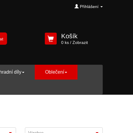
Přihlášení
Košík
at
0 ks
/ Zobrazit
radní díly
Oblečení