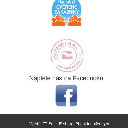
Najdete
nás na Facebooku
Vyrobil FT Sun
|
E-shop
|
Přidat k oblíbeným