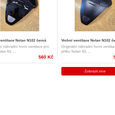
ventilace Nolan N102 černá
Vrchní ventilace Nolan N102 č
ní náhradní horní ventilace pro
Originální náhradní horní ventila
matná
olan N1
...
přilbu Nolan N1
...
560 Kč
Zobrazit více