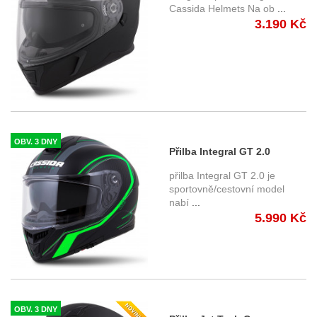
tmavé plexi
Cassida Helmets Na ob
...
3.190 Kč
OBV. 3 DNY
Přilba Integral GT 2.0
Reptyl, CASSIDA - ČR
přilba Integral GT 2.0 je
(černá/zelená) + pinlock
sportovně/cestovní model
nabí
...
5.990 Kč
OBV. 3 DNY