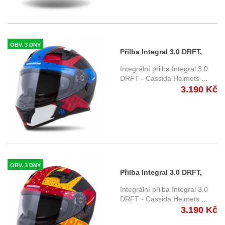
OBV. 3 DNY
Přilba Integral 3.0 DRFT,
CASSIDA - ČR (modrá
Integrální přilba Integral 3.0
perleť/červená/černá/bílá) ,
DRFT - Cassida Helmets
...
3.190 Kč
čiré + tmavé plexi
OBV. 3 DNY
Přilba Integral 3.0 DRFT,
CASSIDA - ČR (oranžová
Integrální přilba Integral 3.0
matná/červená fluo/
DRFT - Cassida Helmets
...
3.190 Kč
černá/bílá) , čiré + tmavé
plexi