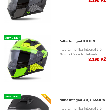
3.190 Kč
plexi
OBV. 3 DNY
Přilba Integral 3.0 DRFT,
CASSIDA - ČR (žlutá
Integrální přilba Integral 3.0
perleť/zelená/černá) , čiré +
DRFT - Cassida Helmets
...
3.190 Kč
tmavé plexi
OBV. 3 DNY
Přilba Integral 3.0, CASSIDA
- ČR (černá matná) , čiré +
Integrální přilba Integral 3.0 -