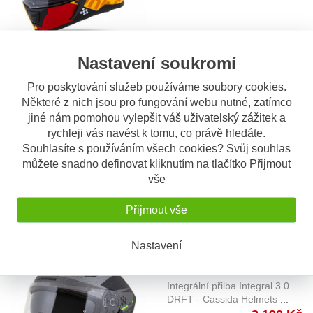
Nastavení soukromí
OBV. 3 DNY
Pro poskytování služeb používáme soubory cookies.
Přilba Integral 3.0 DRFT,
Některé z nich jsou pro fungování webu nutné, zatímco
CASSIDA - ČR (šedá matná/
jiné nám pomohou vylepšit váš uživatelský zážitek a
Integrální přilba Integral 3.0
černá/oranžová) , čiré +
DRFT - Cassida Helmets
...
rychleji vás navést k tomu, co právě hledáte.
3.190 Kč
Souhlasíte s používáním všech cookies? Svůj souhlas
tmavé plexi
můžete snadno definovat kliknutím na tlačítko Přijmout
vše
Přijmout vše
Nastavení
OBV. 3 DNY
Přilba Integral 3.0 DRFT,
CASSIDA - ČR (šedá matná/
Integrální přilba Integral 3.0
černá/zelená) , čiré + tmavé
DRFT - Cassida Helmets
...