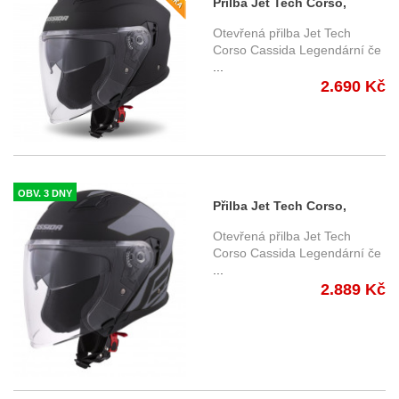
Přilba Jet Tech Corso,
CASSIDA - ČR (černá matná)
Otevřená přilba Jet Tech
Corso Cassida Legendární če
...
2.690 Kč
OBV. 3 DNY
Přilba Jet Tech Corso,
CASSIDA - ČR (černá matná/
Otevřená přilba Jet Tech
šedá)
Corso Cassida Legendární če
...
2.889 Kč