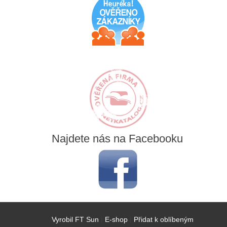
Najdete
nás na Facebooku
Vyrobil FT Sun
|
E-shop
|
Přidat k oblíbeným