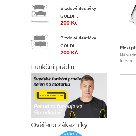
Brzdové destičky
GOLDf...
200 Kč
Brzdové destičky
GOLDf...
Plexi př
200 Kč
Náhradní
s přípr
Integral
Funkční
prádlo
Ověřeno
zákazníky