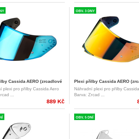
DNY
OBV. 3 DNY
řilby Cassida AERO (zrcadlové
Plexi přilby Cassida AERO (zr
 plexi pro přilby Cassida Aero
Náhradní plexi pro přilby Cassid
EVO) s přípravou pro Pinlock
oranžové REVO) s přípravou p
Zrcad
...
Barva: Zrcad
...
Pinlock
889 Kč
NÍ
OBV. 5 DNÍ