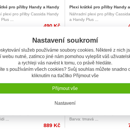
rátké pro přilby Handy a Handy
Plexi krátké pro přilby Handy 
 plexi pro přilby Cassida Handy
Náhradní plexi pro přilby Cassi
ASSIDA (zrcadlové chromové)
Plus, CASSIDA (zrcadlové zlaté
 Plus
...
a Handy Plus
...
490 Kč
Nastavení soukromí
DNY
OBV. 3 DNY
skytování služeb používáme soubory cookies. Některé z nich j
í webu nutné, zatímco jiné nám pomohou vylepšit váš uživatelsk
a rychleji vás navést k tomu, co právě hledáte.
íte s používáním všech cookies? Svůj souhlas můžete snadno d
kliknutím na tlačítko Přijmout vše
Přijmout vše
Nastavení
řilby Cassida AERO (Iridium
Plexi přilby Cassida AERO (tm
 plexi pro přilby Cassida Aero
Náhradní plexi pro přilby Cassid
 přípravou pro Pinlock
přípravou pro Pinlock
idi
...
Barva: tmavá
...
889 Kč