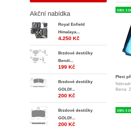
OBV. 3 
Akční
nabídka
Royal Enfield
Himalaya...
4.250 Kč
Brzdové destičky
Bendi...
199 Kč
Plexi p
Brzdové destičky
Náhradní
modré R
GOLDf...
Barva: 
200 Kč
Brzdové destičky
OBV. 5 D
GOLDf...
200 Kč