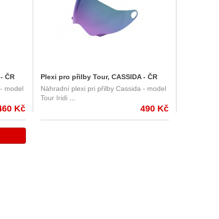
 - ČR
Plexi pro přilby Tour, CASSIDA - ČR
 - model
Náhradní plexi pri přilby Cassida - model
(iridium)
Tour Iridi
...
460 Kč
490 Kč