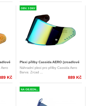
OBV. 3 DNY
cadlové
Plexi přilby Cassida AERO (zrcadlové
a Aero
Náhradní plexi pro přilby Cassida Aero
ro
zlaté REVO) s přípravou pro Pinlock
Barva: Zrcad
...
889 Kč
889 Kč
NA OBJEDN...