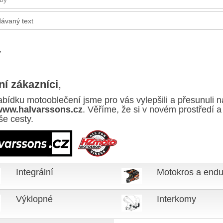
y
í zákazníci
,
abídku motooblečení jsme pro vás vylepšili a přesunuli n
www.halvarssons.cz
. Věříme, že si v novém prostředí 
še cesty.
Integrální
Motokros a endu
Výklopné
Interkomy