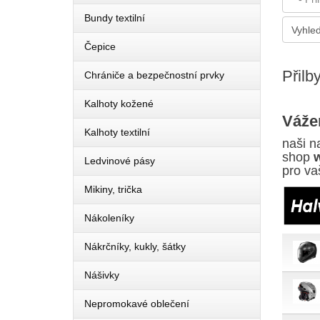
Bundy textilní
Čepice
Přilb
Chrániče a bezpečnostní prvky
Kalhoty kožené
Vážen
Kalhoty textilní
naši n
shop
Ledvinové pásy
pro va
Mikiny, trička
Nákoleníky
Nákrčníky, kukly, šátky
Nášivky
Nepromokavé oblečení