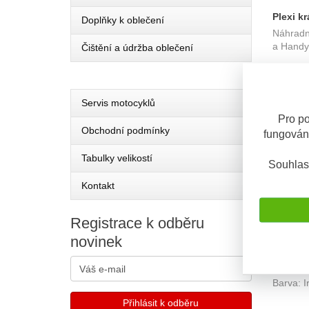
Plexi k
Doplňky k oblečení
Náhradní
Plus, C
a Handy
Čištění a údržba oblečení
OBV. 3 
Servis motocyklů
Pro po
Obchodní podmínky
fungován
Tabulky velikostí
Souhlas
Kontakt
Registrace
k odběru
novinek
Plexi p
Náhradní
REVO) s
Barva: Ir