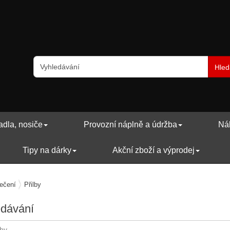
Hled
adla, nosiče
Provozní náplně a údržba
Náh
Tipy na dárky
Akční zboží a výprodej
ečení
Přilby
edávání