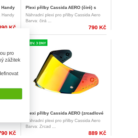
a Handy
Plexi přilby Cassida AERO (čiré) s
da Handy
Náhradní plexi pro přilby Cassida Aero
)
přípravou pro Pinlock
Barva: čirá
...
490 Kč
790 Kč
OBV. 3 DNY
sou pro
ý zážitek
efinovat
avé) s
Plexi přilby Cassida AERO (zrcadlové
a Aero
Náhradní plexi pro přilby Cassida Aero
červené REVO) s přípravou pro
Barva: Zrcad
...
Pinlock
790 Kč
889 Kč