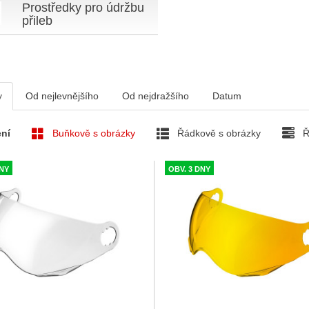
Prostředky pro údržbu
přileb
v
Od nejlevnějšího
Od nejdražšího
Datum
ní
Buňkově s obrázky
Řádkově s obrázky
Ř
DNY
OBV. 3 DNY