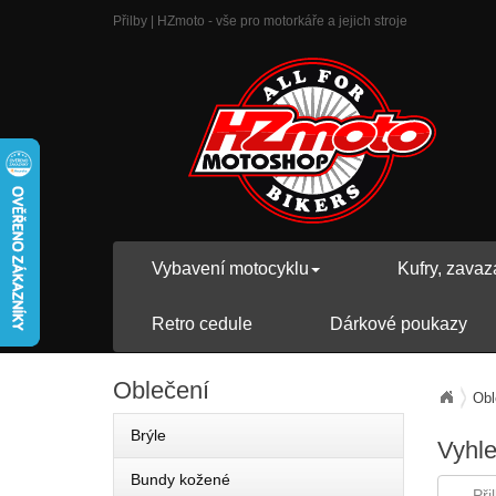
Přilby | HZmoto - vše pro motorkáře a jejich stroje
Vybavení motocyklu
Kufry, zavaz
Retro cedule
Dárkové poukazy
Oblečení
Obl
Brýle
Vyhl
Bundy kožené