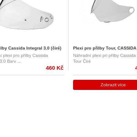
ilby Cassida Integral 3.0 (čiré)
Plexi pro přilby Tour, CASSIDA
 plexi pro přilby Cassida
Náhradní plexi pri přilby Cassida
avou pro Pinlock
(čiré)
 3.0 Barv
...
Tour Čiré
460 Kč
Zobrazit více