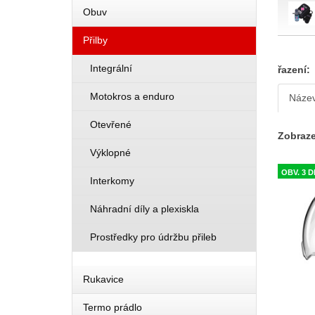
Obuv
Přilby
Integrální
řazení:
Motokros a enduro
Náze
Otevřené
Zobraze
Výklopné
OBV. 3 
Interkomy
Náhradní díly a plexiskla
Prostředky pro údržbu přileb
Rukavice
Termo prádlo