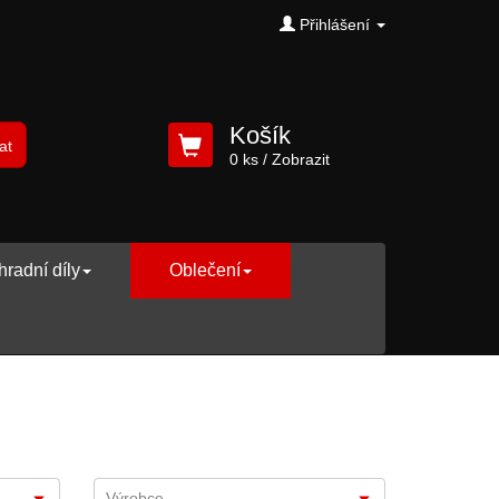
Přihlášení
Košík
at
0 ks
/ Zobrazit
radní díly
Oblečení