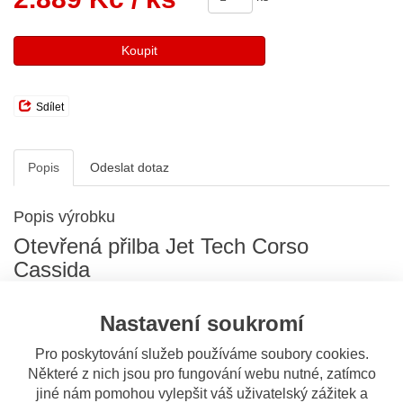
Koupit
Sdílet
Popis
Odeslat dotaz
Popis výrobku
Otevřená přilba Jet Tech Corso
Cassida
Legendární česká značka Cassida se vrací! Přilby Cassida zná
každý, kdo do světa motocyklů pronikl prostřednictvím českých
Nastavení soukromí
strojů Jawa nebo ČZ. Populární přilby, vyráběné družstvem Tvar
v Pardubicích, chránily zdraví několika generací motorkářů.
Pro poskytování služeb používáme soubory cookies.
Některé z nich jsou pro fungování webu nutné, zatímco
Polykarbonátová skořepina
jiné nám pomohou vylepšit váš uživatelský zážitek a
Sluneční clona