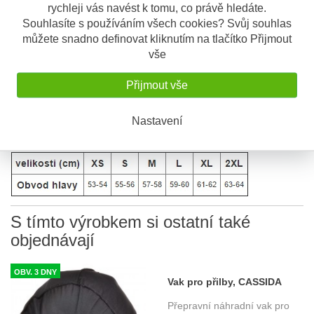
Dlouhé plexi s antifog protimlžící úpravou, dorazy a
rychleji vás navést k tomu, co právě hledáte.
rychloodepínacím mechanismem
Souhlasíte s používáním všech cookies? Svůj souhlas
Bezpečnostní zapínání řemínku pomocí mikrometrické
můžete snadno definovat kliknutím na tlačítko Přijmout
přezky
vše
Odnímatelný a pratelný interiér
Ventilační systém s uzavíratelnými kryty ventilací
Přijmout vše
Hmotnost přilby:
±
1450 g
Vak pro přilbu
Nastavení
S tímto výrobkem si ostatní také
objednávají
OBV. 3 DNY
Vak pro přilby, CASSIDA
Přepravní náhradní vak pro