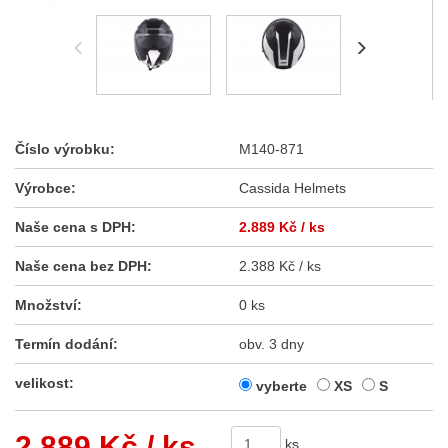
Číslo výrobku:
M140-871
Výrobce:
Cassida Helmets
Naše cena s DPH:
2.889 Kč
/ ks
Naše cena bez DPH:
2.388 Kč / ks
Množství:
0 ks
Termín dodání:
obv. 3 dny
velikost:
vyberte
XS
S
2.889 Kč
/ ks
ks