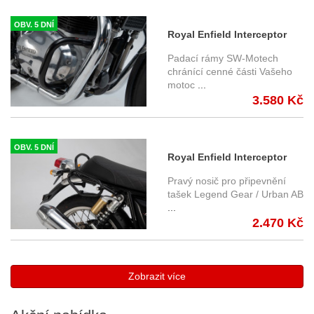
OBV. 5 DNÍ
Royal Enfield Interceptor
650 (19-) - padací rámy SW-
Padací rámy SW-Motech
Motech
chránící cenné části Vašeho
motoc
...
3.580 Kč
OBV. 5 DNÍ
Royal Enfield Interceptor
650 (19-) - pravý boční
Pravý nosič pro připevnění
nosič SLC, SW-Motech
tašek Legend Gear / Urban AB
...
HTA.41.937.11000
2.470 Kč
Zobrazit více