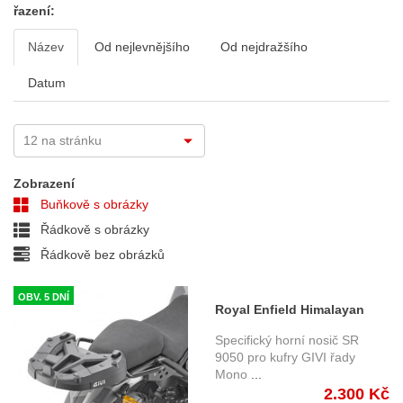
řazení:
Název
Od nejlevnějšího
Od nejdražšího
Datum
Zobrazení
Buňkově s obrázky
Řádkově s obrázky
Řádkově bez obrázků
OBV. 5 DNÍ
Royal Enfield Himalayan
(18-20) - hoční nosič Givi
Specifický horní nosič SR
SR9050
9050 pro kufry GIVI řady
Mono
...
2.300 Kč