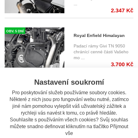
...
HTA.41.789.11000
2.347 Kč
OBV. 5 DNÍ
Royal Enfield Himalayan
(18-) - padací rám Givi
Padací rámy Givi TN 9050
TN9050
chránící cenné části Vašeho
mo
...
3.700 Kč
Nastavení soukromí
Pro poskytování služeb používáme soubory cookies.
Některé z nich jsou pro fungování webu nutné, zatímco
OBV. 5 DNÍ
jiné nám pomohou vylepšit váš uživatelský zážitek a
Royal Enfield Himalayan
rychleji vás navést k tomu, co právě hledáte.
(18-) - padací rámy SW-
Souhlasíte s používáním všech cookies? Svůj souhlas
Padací rámy SW-Motech
Motech
chránící cenné části Vašeho
můžete snadno definovat kliknutím na tlačítko Přijmout
motoc
...
vše