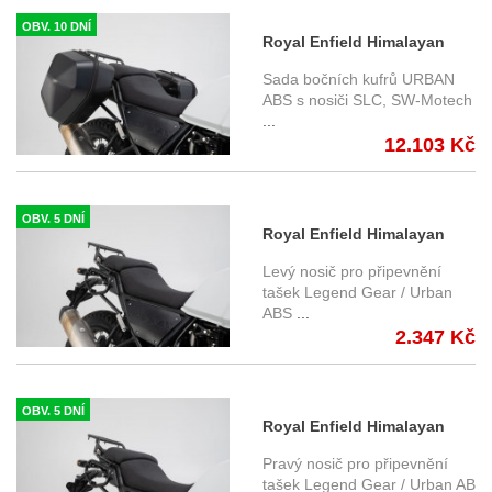
OBV. 10 DNÍ
Royal Enfield Himalayan
(18-) - sada nosičů a kufrů
Sada bočních kufrů URBAN
URBAN ABS, SW-Motech
ABS s nosiči SLC, SW-Motech
...
12.103 Kč
OBV. 5 DNÍ
Royal Enfield Himalayan
(18-) - levý boční nosič SLC,
Levý nosič pro připevnění
SW-Motech
tašek Legend Gear / Urban
ABS
...
HTA.41.789.10000
2.347 Kč
OBV. 5 DNÍ
Royal Enfield Himalayan
(18-) - pravý boční nosič
Pravý nosič pro připevnění
SLC, SW-Motech
tašek Legend Gear / Urban AB