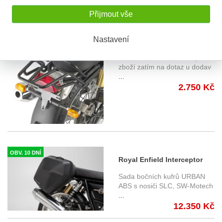
4.446 Kč
Přijmout vše
OBV. 5 DNÍ
Nastavení
Royal Enfield Interceptor
650 (19-) - horní nosič Givi
NOVINKA! Cena a dostupnost
SR9051
zboží zatím na dotaz u dodav
...
2.750 Kč
OBV. 10 DNÍ
Royal Enfield Interceptor
650 (19-) - sada nosičů a
Sada bočních kufrů URBAN
kufrů URBAN ABS, SW-
ABS s nosiči SLC, SW-Motech
...
Motech
12.350 Kč