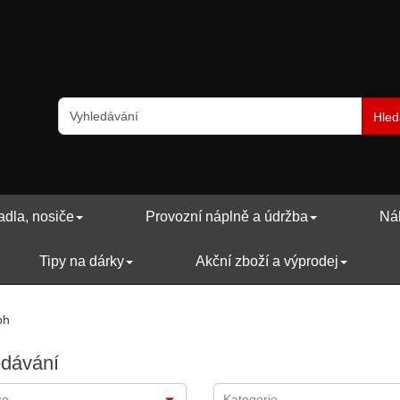
Hled
adla, nosiče
Provozní náplně a údržba
Náh
Tipy na dárky
Akční zboží a výprodej
ph
edávání