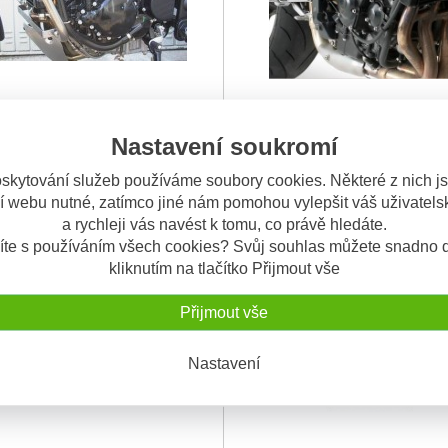
 Tiger 955i (02-06) padací rám
Triumph Speed Triple 675 (07-1
adací rám Fehling pro Triumph
GIVI TN226 robustní ocelové pa
padací rám Givi
Nastavení soukromí
5i, (709EN
...
rámy, které chrání V
...
5.990 Kč
3.
skytování služeb používáme soubory cookies. Některé z nich j
3.200 Kč
í webu nutné, zatímco jiné nám pomohou vylepšit váš uživatelsk
a rychleji vás navést k tomu, co právě hledáte.
M
SKLADEM
íte s používáním všech cookies? Svůj souhlas můžete snadno d
kliknutím na tlačítko Přijmout vše
Přijmout vše
Nastavení