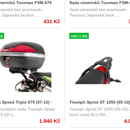
imerinků Tourmax FSM-075
Sada simerinků Tourmax FSM
merinků bez prachovek -
Sada simerinků bez prachovek -
11
43x55x9,5/10,5
 Japonská bezkon
...
Tourmax Japonská bezk
...
431 Kč
NÍ
OBV. 5 DNÍ
 Speed Triple 675 (07-12) -
Triumph Sprint ST 1050 (05-10)
montážní sada Triumph Street
Triumph Sprint ST 1050 (05-10)
osič Givi 727FZ
nosič SW-Motech černý
75 (07-)
...
horní nosič ALU-RA
...
1.940 Kč
4.