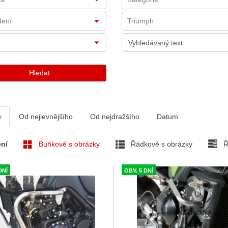
v
Od nejlevnějšího
Od nejdražšího
Datum
ní
Buňkově s obrázky
Řádkově s obrázky
Ř
DNÍ
OBV. 5 DNÍ