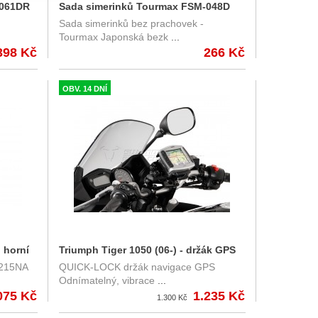
-061DR
Sada simerinků Tourmax FSM-048D
Sada simerinků bez prachovek -
43x54x11
Tourmax Japonská bezk
...
398 Kč
266 Kč
OBV. 14 DNÍ
 horní
Triumph Tiger 1050 (06-) - držák GPS
 215NA
QUICK-LOCK držák navigace GPS
SW-Motech
Odnímatelný, vibrace
...
075 Kč
1.235 Kč
1.300 Kč