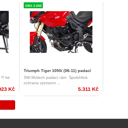
OBV. 5 DNÍ
Triumph Tiger 1050i (06-11) padací
!!! ke
SW-Motech padací rám Spolehlivá
rám SW-Motech SBL.11.610.100
ochrana významn
...
923 Kč
5.311 Kč