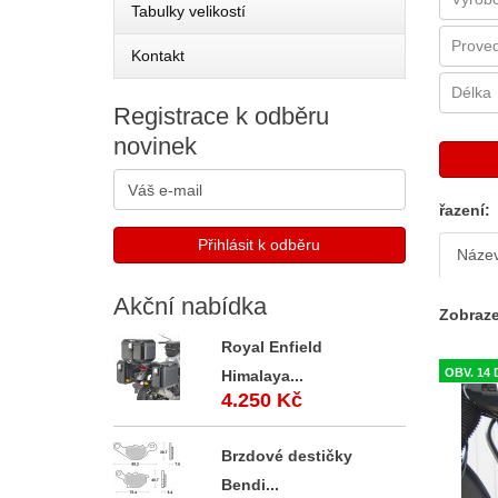
Tabulky velikostí
Kontakt
Registrace
k odběru
novinek
řazení:
Náze
Akční
nabídka
Zobraze
Royal Enfield
OBV. 14 
Himalaya...
4.250 Kč
Brzdové destičky
Bendi...