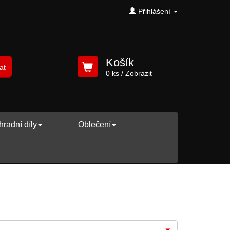
Přihlášení
Košík
at
0 ks
/ Zobrazit
radní díly
Oblečení