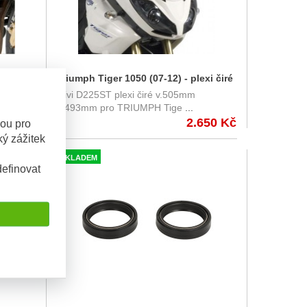
2) -
Triumph Tiger 1050 (07-12) - plexi čiré
dací
Givi D225ST plexi čiré v.505mm
Givi D225ST
š.493mm pro TRIUMPH Tige
...
040 Kč
2.650 Kč
sou pro
ý zážitek
SKLADEM
efinovat