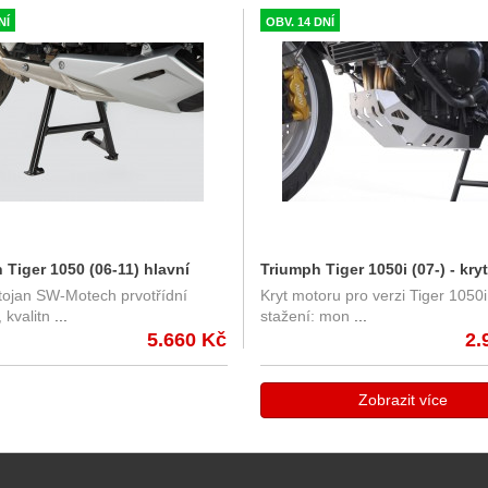
NÍ
OBV. 14 DNÍ
 Tiger 1050 (06-11) hlavní
Triumph Tiger 1050i (07-) - kryt
tojan SW-Motech prvotřídní
Kryt motoru pro verzi Tiger 1050i 
SW-Motech HPS.11.611.10001/B
motoru SW-Motech stříbrný
 kvalitn
...
stažení: mon
...
5.660 Kč
2.
Zobrazit více