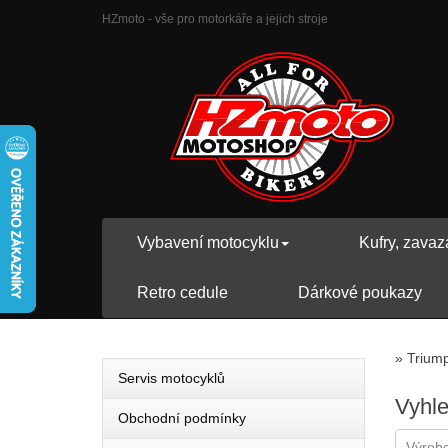
HZmoto - vše pro motorkáře a jejich stroje
Vybavení motocyklu
Kufry, zavaz
Retro cedule
Dárkové poukazy
»
Trium
Servis motocyklů
Vyhl
Obchodní podmínky