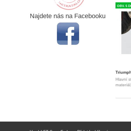
OBV. 5 D
Najdete
nás na Facebooku
Triumph
Hlavní s
stojan 
materiál,