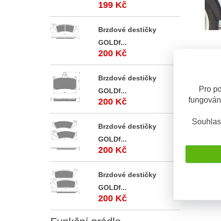
199 Kč
Brzdové destičky
GOLDf...
200 Kč
Triumph
Černý p
Fehling
Tiger 95
Brzdové destičky
Pro po
GOLDf...
fungován
200 Kč
SKLADE
Souhlas
Brzdové destičky
GOLDf...
200 Kč
Brzdové destičky
GOLDf...
200 Kč