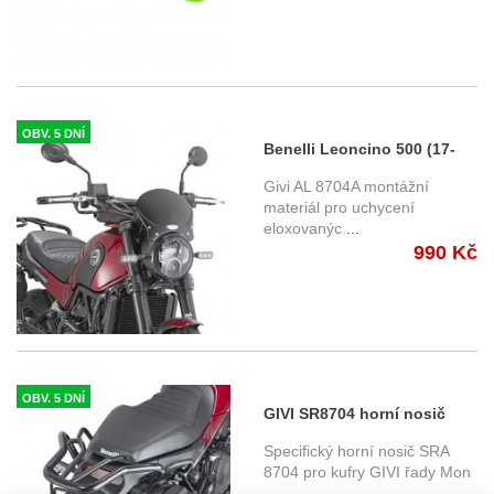
OBV. 5 DNÍ
Benelli Leoncino 500 (17-
18) - montážní kit AL8704A
Givi AL 8704A montážní
pro uchycení větrných štítů
materiál pro uchycení
eloxovanýc
...
100AL, 100ALB , 140A
990 Kč
OBV. 5 DNÍ
GIVI SR8704 horní nosič
Benelli Leoncino 500 (17-)
Specifický horní nosič SRA
8704 pro kufry GIVI řady Mon
...