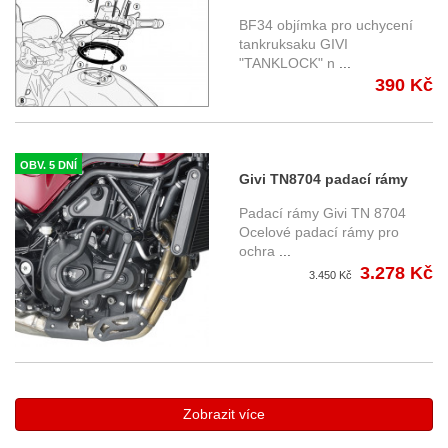
uchycení tankruksaku GIVI
BF34 objímka pro uchycení
"TANKLOCK" na víčko
tankruksaku GIVI
"TANKLOCK" n
...
nádrže Benelli
390 Kč
OBV. 5 DNÍ
Givi TN8704 padací rámy
Benelli Leoncino (17-18)
Padací rámy Givi TN 8704
Ocelové padací rámy pro
ochra
...
3.278 Kč
3.450 Kč
Zobrazit více