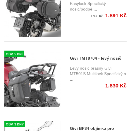
500 (17-18)
Easylock Specifický
nosič/podpě
...
1.891 Kč
1.990 Kč
OBV. 5 DNÍ
Givi TMT8704 - levý nosič
brašny MT501S Multilock
Levý nosič brašny Givi
pro Benelli Leoncino 500
MT501S Multilock Specifický n
...
(17-18)
1.830 Kč
OBV. 3 DNY
Givi BF34 objímka pro