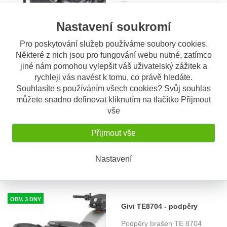
3.990 Kč
Nastavení soukromí
Pro poskytování služeb používáme soubory cookies.
Některé z nich jsou pro fungování webu nutné, zatímco
jiné nám pomohou vylepšit váš uživatelský zážitek a
rychleji vás navést k tomu, co právě hledáte.
OBV. 3 DNY
Givi TL8704KIT - kit pro
Souhlasíte s používáním všech cookies? Svůj souhlas
montáž Tool Boxu S250 k
můžete snadno definovat kliknutím na tlačítko Přijmout
Montážní kit TL 8704KIT pro
vše
bočnímu nosiči Benelli
montáž schránky na nářadí G
...
Leoncino 500 (17-48)
2.240 Kč
Přijmout vše
Nastavení
OBV. 3 DNY
Givi TE8704 - podpěry
brašen pro Benelli Leoncino
Podpěry brašen TE 8704