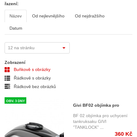
řazení:
Název
Od nejlevnějšího
Od nejdražšího
Datum
Zobrazení
Buňkově s obrázky
Řádkově s obrázky
Řádkově bez obrázků
OBV. 3 DNY
Givi BF02 objímka pro
uchycení tankruksaku GIVI
BF 02 objímka pro uchycení
"TANKLOCK" na víčko
tankruksaku GIVI
"TANKLOCK"
...
nádrže Aprilia, Triumph,
360 Kč