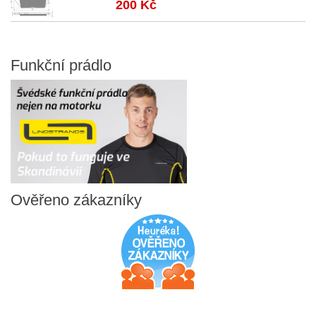
200 Kč
Funkční
prádlo
Ověřeno
zákazníky