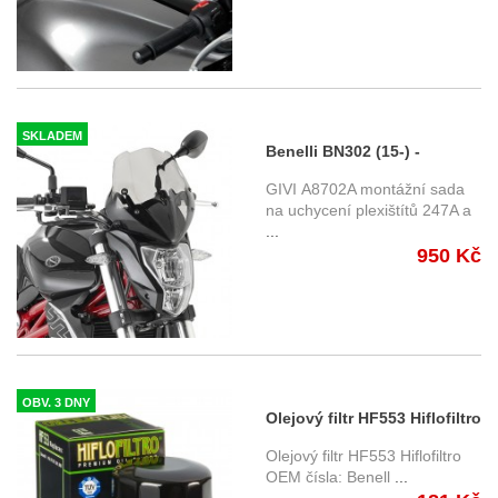
Benelli
SKLADEM
Benelli BN302 (15-) -
montážní sada Givi A8702A
GIVI A8702A montážní sada
na plexi 247A/N
na uchycení plexištítů 247A a
...
950 Kč
OBV. 3 DNY
Olejový filtr HF553 Hiflofiltro
Olejový filtr HF553 Hiflofiltro
OEM čísla: Benell
...