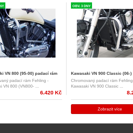
DNY
OBV. 3 DNY
i VN 800 (95-00) padací rám
Kawasaki VN 900 Classic (06-)
aný padací rám Fehling -
Chromovaný padací rám Fehling
rám Fehling
i VN 800 (VN800-
...
Kawasaki VN 900 Classic
...
6.420 Kč
8.
Zobrazit více