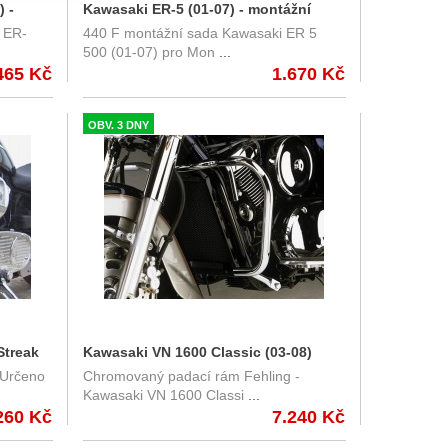
) -
Kawasaki ER-5 (01-07) - montážní
 ER-
440 F montážní sada Kawasaki ER 5
ivi
sada na Monorack Givi 440F
500 (01-07) pro Mon
...
465 Kč
1.670 Kč
OBV. 3 DNY
Streak
Kawasaki VN 1600 Classic (03-08)
 Určeno
Chromovaný padací rám Fehling -
padací rám Fehling
Kawasaki VN 1600 Classi
...
260 Kč
7.240 Kč