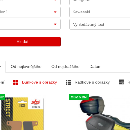
v
Od nejlevnějšího
Od nejdražšího
Datum
ní
Buňkově s obrázky
Řádkově s obrázky
Ř
DNY
OBV. 5 DNÍ