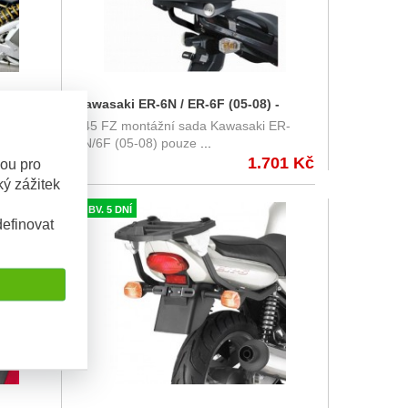
) -
Kawasaki ER-6N / ER-6F (05-08) -
i ER-
445 FZ montážní sada Kawasaki ER-
i
montážní sada na Monorack Givi
6N/6F (05-08) pouze
...
445FZ
993 Kč
1.701 Kč
sou pro
ý zážitek
OBV. 5 DNÍ
efinovat