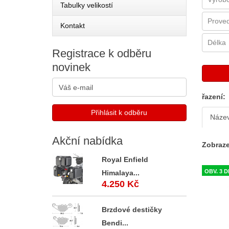
Tabulky velikostí
Kontakt
Registrace
k odběru
novinek
řazení:
Náze
Akční
nabídka
Zobraze
Royal Enfield
OBV. 3 
Himalaya...
4.250 Kč
Brzdové destičky
Bendi...