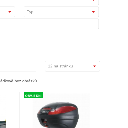
ádkově bez obrázků
OBV. 5 DNÍ