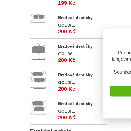
199 Kč
Brzdové destičky
GOLDf...
200 Kč
Brzdové
Brzdové
rozsahu
Brzdové destičky
Pro po
GOLDf...
fungován
200 Kč
OBV. 5 D
Souhlas
Brzdové destičky
GOLDf...
200 Kč
Brzdové destičky
GOLDf...
200 Kč