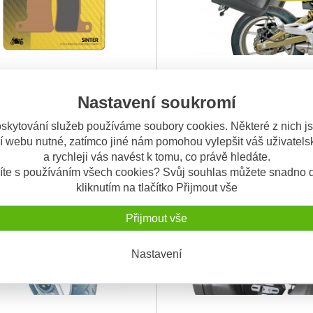
 destičky SBS 806HS
Kawasaki ER-6N / ER-6F (05-08
 destičky SBS mají v plném
PLX 445 trubkový nosič Kawasak
boční nosič kufrů Givi V35 Giv
Nastavení soukromí
 homologaci a
...
6N/6F (05-08) - mo
...
PLX445
725 Kč
2.
skytování služeb používáme soubory cookies. Některé z nich j
3.150 Kč
í webu nutné, zatímco jiné nám pomohou vylepšit váš uživatelsk
a rychleji vás navést k tomu, co právě hledáte.
NÍ
OBV. 5 DNÍ
íte s používáním všech cookies? Svůj souhlas můžete snadno d
kliknutím na tlačítko Přijmout vše
Přijmout vše
Nastavení