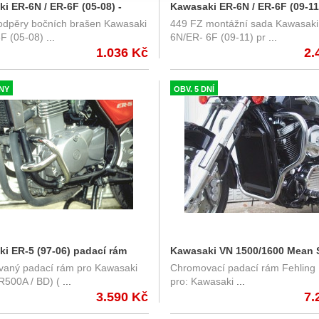
i ER-6N / ER-6F (05-08) -
Kawasaki ER-6N / ER-6F (09-11
odpěry bočních brašen Kawasaki
449 FZ montážní sada Kawasaki
 bočních brašen Givi T262
montážní sada na Monorack G
F (05-08)
...
6N/ER- 6F (09-11) pr
...
449FZ
1.036 Kč
2.
DNY
OBV. 5 DNÍ
i ER-5 (97-06) padací rám
Kawasaki VN 1500/1600 Mean 
aný padací rám pro Kawasaki
Chromovací padací rám Fehling
g 7629MSKA
(04-08) padací rám Fehling
R500A / BD) (
...
pro: Kawasaki
...
3.590 Kč
7.