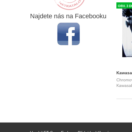
OBV. 3 
Najdete
nás na Facebooku
Kawasak
Chromov
Fehling
Kawasak