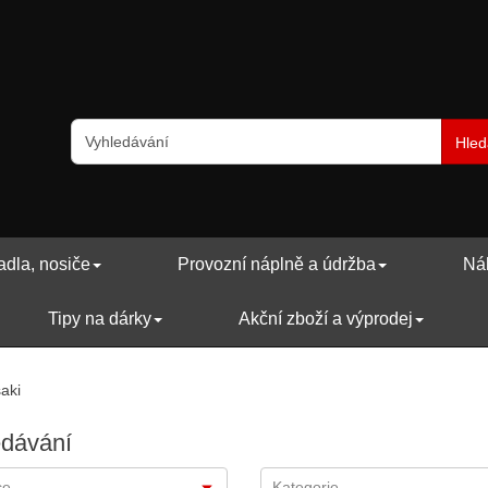
Hled
adla, nosiče
Provozní náplně a údržba
Náh
Tipy na dárky
Akční zboží a výprodej
aki
edávání