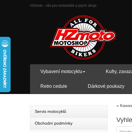
HZmoto - vše pro motorkáře a jejich stroje
Vybavení motocyklu
Kufry, zavaz
Retro cedule
Dárkové poukazy
»
Kawas
Servis motocyklů
Vyhl
Obchodní podmínky