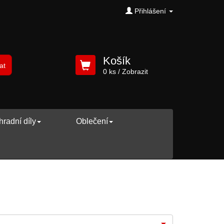
Přihlášení
Košík
at
0 ks
/ Zobrazit
radní díly
Oblečení