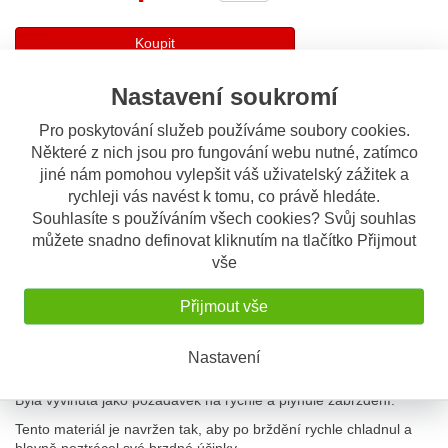
Koupit
Nastavení soukromí
Sdílet
Pro poskytování služeb používáme soubory cookies.
Některé z nich jsou pro fungování webu nutné, zatímco
Popis
Odeslat dotaz
jiné nám pomohou vylepšit váš uživatelský zážitek a
rychleji vás navést k tomu, co právě hledáte.
Souhlasíte s používáním všech cookies? Svůj souhlas
Popis výrobku
můžete snadno definovat kliknutím na tlačítko Přijmout
Brzdové destičky SBS mají v plném rozsahu homologaci a ATEST
vše
8SD pro motocykly, vydaný Ministerstvem dopravy a spojů ČR,
takže mohou být používány místo originálních destiček.
Přijmout vše
SINTER MATERÁL HS / LS
Tato směs je určena převážně pro sportovní motocykly a
Nastavení
motocykly větších obsahů.
Byla vyvinuta jako požadavek na rychlé a plynulé zabrždění.
Tento materiál je navržen tak, aby po brždění rychle chladnul a