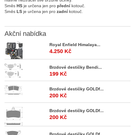
hlavně neztrácel své brzdné účinky.
Směs
HS
je určena jen pro
přední
kotouč.
Směs
LS
je určena jen pro
zadní
kotouč.
Akční
nabídka
Royal Enfield Himalaya...
4.250 Kč
Brzdové destičky Bendi...
199 Kč
Brzdové destičky GOLDf...
200 Kč
Brzdové destičky GOLDf...
200 Kč
Brzdové destičky GOLDf...