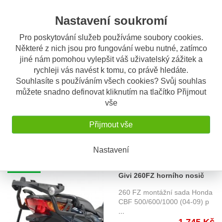
Nastavení soukromí
Pro poskytování služeb používáme soubory cookies.
Některé z nich jsou pro fungování webu nutné, zatímco
OBV. 5 DNÍ
Givi 260FZ horního nosič
jiné nám pomohou vylepšit váš uživatelský zážitek a
rychleji vás navést k tomu, co právě hledáte.
Honda CBF 500 (04-12)
260 FZ montážní sada Honda
Souhlasíte s používáním všech cookies? Svůj souhlas
CBF 500/600/1000 (04-12) p
můžete snadno definovat kliknutím na tlačítko Přijmout
...
vše
1.745 Kč
Přijmout vše
Nastavení
OBV. 5 DNÍ
Givi 260FZ horního nosič
Honda CBF 1000 (06-09)
260 FZ montážní sada Honda
CBF 500/600/1000 (04-09) p
...