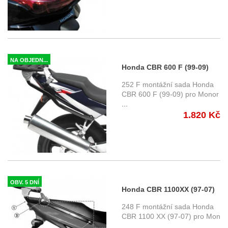
NA OBJEDN...
Honda CBR 600 F (99-09)
montážní sada na Monorack
252 F montážní sada Honda
Givi 252F
CBR 600 F (99-09) pro Monor
...
1.820 Kč
OBV. 5 DNÍ
Honda CBR 1100XX (97-07)
montážní sada horního
248 F montážní sada Honda
nosiče Monorack Givi 248F
CBR 1100 XX (97-07) pro Mon
...