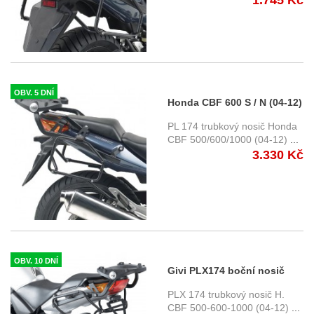
1.745 Kč
OBV. 5 DNÍ
Honda CBF 600 S / N (04-12)
- boční trubkový nosič Givi
PL 174 trubkový nosič Honda
PL174
CBF 500/600/1000 (04-12)
...
3.330 Kč
OBV. 10 DNÍ
Givi PLX174 boční nosič
kufrů Honda CBF 600 N /S
PLX 174 trubkový nosič H.
(04-12)
CBF 500-600-1000 (04-12)
...