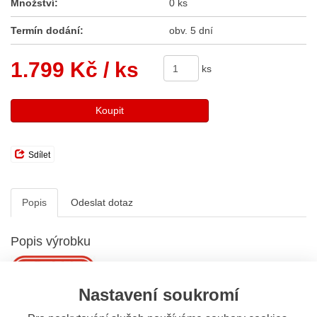
Množství:
0 ks
Termín dodání:
obv. 5 dní
1.799 Kč
/ ks
ks
Koupit
Sdílet
Popis
Odeslat dotaz
Popis výrobku
Nastavení soukromí
Zámek na kotoučovou brzdu