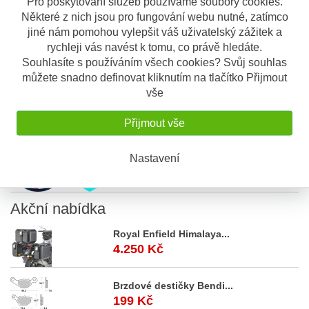
Pro poskytování služeb používáme soubory cookies.
Elektronický zámek na kotoučovou brzdu s alarmem (s
Některé z nich jsou pro fungování webu nutné, zatímco
čidlem vibrací)
jiné nám pomohou vylepšit váš uživatelský zážitek a
10 mm třmen vyroben ze speciální oceli
Dostatek místa pro pohodlnou manipulaci s klíčem
rychleji vás navést k tomu, co právě hledáte.
(dokonce i v rukavicích)
Souhlasíte s používáním všech cookies? Svůj souhlas
Kvalitní uzamykací systém
můžete snadno definovat kliknutím na tlačítko Přijmout
Ergonomický tvar
vše
Snadná obsluha
Zámek vhodný pro motocykly a skútry
Přijmout vše
Hmotnost 900 g
Nastavení
Akční
nabídka
Royal Enfield Himalaya...
4.250 Kč
Brzdové destičky Bendi...
199 Kč