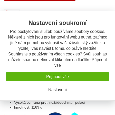
Sdílet
Nastavení soukromí
Popis
Odeslat dotaz
Pro poskytování služeb používáme soubory cookies.
Některé z nich jsou pro fungování webu nutné, zatímco
jiné nám pomohou vylepšit váš uživatelský zážitek a
Popis výrobku
rychleji vás navést k tomu, co právě hledáte.
Souhlasíte s používáním všech cookies? Svůj souhlas
můžete snadno definovat kliknutím na tlačítko Přijmout
U-zámek pro zabezpečení motocyklu
vše
patentované provedení kulatého oka
Přijmout vše
oko poskytuje maximální odolnost proti překonání
dvojité jištění oka v těle zámku
kódová karta s číslem klíče - pečlivě uschovejte
Nastavení
dva klíče (jeden klíč svítící)
Uzamykací systém ABUS Plus
Vysoká ochrana proti nežádoucí manipulaci
hmotnost: 1189 g