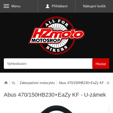
Menu
Přihlášení
Nákupní košík
Hledat
Vybavení motocyklu
Zabezpečení motocyklu
Abus 470/150HB230+EaZy KF - U-
Abus 470/150HB230+EaZy KF - U-zámek