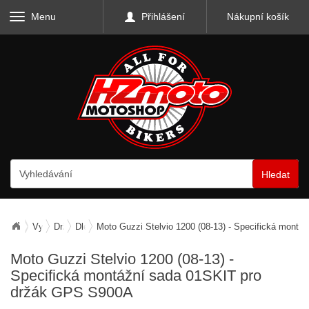
Menu
Přihlášení
Nákupní košík
Hledat
Vybavení motocyklu
Držáky telefonů a GPS
Dle typu motocyklu
Moto Guzzi Stelvio 1200 (08-13) - Specifická mont
Moto Guzzi Stelvio 1200 (08-13) -
Specifická montážní sada 01SKIT pro
držák GPS S900A