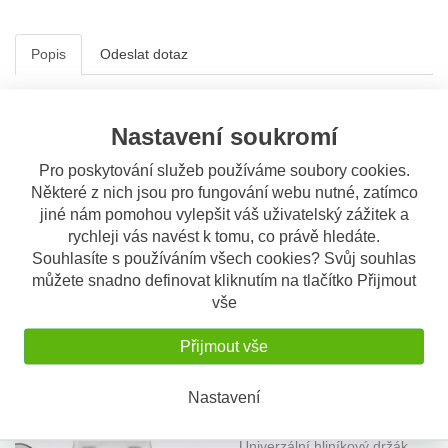
Popis
Odeslat dotaz
Popis výrobku
Nastavení soukromí
Montážní sada 01SKIT pro univerzální
hliníkový držák S900A pro navigace a
Pro poskytování služeb používáme soubory cookies.
smartphone
Některé z nich jsou pro fungování webu nutné, zatímco
jiné nám pomohou vylepšit váš uživatelský zážitek a
Univerzální hliníkový držák navigací, smartphonů,
rychleji vás navést k tomu, co právě hledáte.
elektrickým přístrojů pro použití při jízdě
Souhlasíte s používáním všech cookies? Svůj souhlas
V balení je pouze montážní sada - držák GPS S900A se
můžete snadno definovat kliknutím na tlačítko Přijmout
objednává samostatně!
vše
S tímto výrobkem si ostatní také
Přijmout vše
objednávají
Nastavení
OBV. 3 DNY
Univerzální držák GPS nebo
smartphonu na řidítka, Givi
Univerzální hliníkový držák