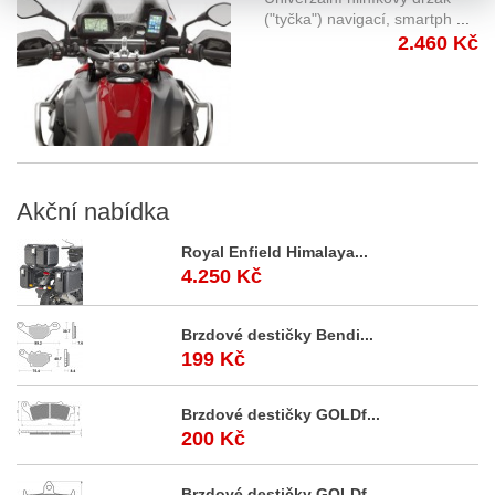
S900A
("tyčka") navigací, smartph
...
2.460 Kč
Akční
nabídka
Royal Enfield Himalaya...
4.250 Kč
Brzdové destičky Bendi...
199 Kč
Brzdové destičky GOLDf...
200 Kč
Brzdové destičky GOLDf...