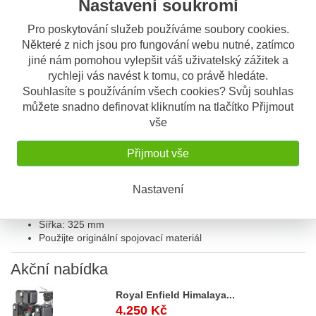
Nastavení soukromí
Pro poskytování služeb používáme soubory cookies.
Koupit
Některé z nich jsou pro fungování webu nutné, zatímco
jiné nám pomohou vylepšit váš uživatelský zážitek a
rychleji vás navést k tomu, co právě hledáte.
Sdílet
Souhlasíte s používáním všech cookies? Svůj souhlas
můžete snadno definovat kliknutím na tlačítko Přijmout
vše
Popis
Odeslat dotaz
Přijmout vše
Popis výrobku
GIVI
D 237S kouřové plexi
Nastavení
Výška: 437 mm
Šířka: 325 mm
Použijte originální spojovací materiál
Akční
nabídka
Royal Enfield Himalaya...
4.250 Kč