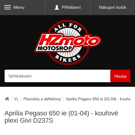
Menu
Přihlášení
Nákupní košík
Hledat
Vybavení motocyklu
Plexiskla a deflektory
Aprilia Pegaso 650 ie (01-04) - kouřové
Aprilia Pegaso 650 ie (01-04) - kouřové
plexi Givi D237S