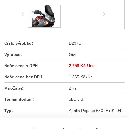
Číslo výrobku:
D237S
Výrobce:
Givi
Naše cena s DPH:
2.256 Kč
/ ks
Naše cena bez DPH:
1.865 Kč / ks
Množství:
2 ks
Termín dodání:
obv. 5 dní
Typ:
Aprilia Pegaso 650 IE (01-04)
2.256 Kč
/ ks
ks