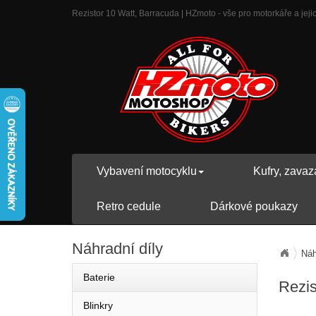
Rezistor 10 Watt, Barracuda | HZmoto - vše pro motorkáře a jejic
Vybavení motocyklu
Kufry, zavaz
Retro cedule
Dárkové poukazy
Náhradní
díly
Náh
Baterie
Rezis
Blinkry