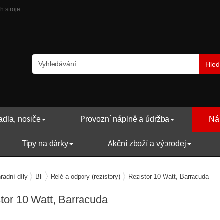
h stroje
Hled
adla, nosiče
Provozní náplně a údržba
Náh
Tipy na dárky
Akční zboží a výprodej
radní díly
Blinkry
Relé a odpory (rezistory)
Rezistor 10 Watt, Barracuda
tor 10 Watt, Barracuda