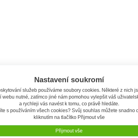
Nastavení soukromí
skytování služeb používáme soubory cookies. Některé z nich j
í webu nutné, zatímco jiné nám pomohou vylepšit váš uživatelsk
a rychleji vás navést k tomu, co právě hledáte.
íte s používáním všech cookies? Svůj souhlas můžete snadno d
kliknutím na tlačítko Přijmout vše
Přijmout vše