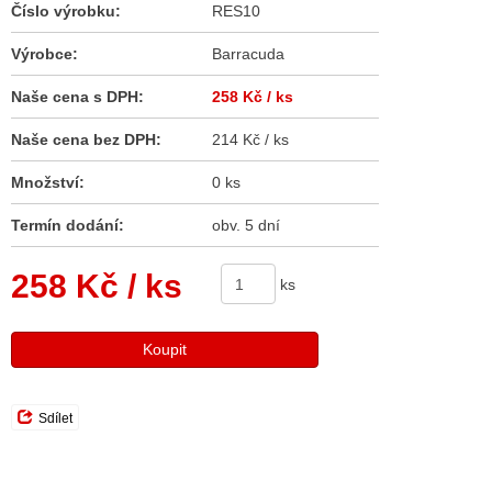
Číslo výrobku:
RES10
Výrobce:
Barracuda
Naše cena s DPH:
258 Kč
/ ks
Naše cena bez DPH:
214 Kč / ks
Množství:
0 ks
Termín dodání:
obv. 5 dní
258 Kč
/ ks
ks
Koupit
Sdílet