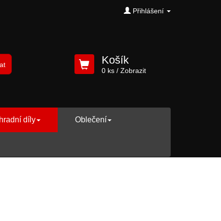
Přihlášení
Košík
at
0 ks
/ Zobrazit
radní díly
Oblečení