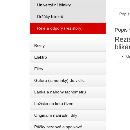
Univerzální blinkry
Popis
Držáky blinkrů
Relé a odpory (rezistory)
Popis 
Rezi
bliká
Brzdy
Ur
Elektro
Filtry
Gufera (simerinky) do vidlic
Lanka a náhony tachometru
Ložiska do krku řízení
Originální náhradní díly
Páčky brzdové a spojkové