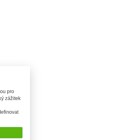
sou pro
ý zážitek
efinovat