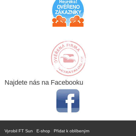
Najdete
nás na Facebooku
Vyrobil FT Sun
|
E-shop
|
Přidat k oblíbeným