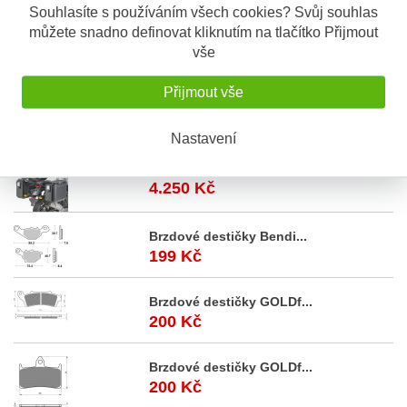
Popis výrobku
Souhlasíte s používáním všech cookies? Svůj souhlas
můžete snadno definovat kliknutím na tlačítko Přijmout
Černé plastové podsedlové kryty
vše
Určeno pro:
Přijmout vše
BMW R 1200 GS (04-12)
Akční
nabídka
Nastavení
Royal Enfield Himalaya...
4.250 Kč
Brzdové destičky Bendi...
199 Kč
Brzdové destičky GOLDf...
200 Kč
Brzdové destičky GOLDf...
200 Kč