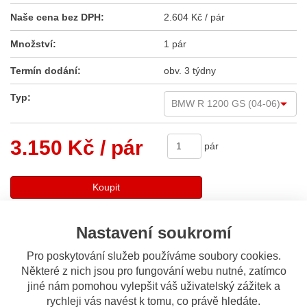
Naše cena bez DPH:
2.604 Kč / pár
Množství:
1 pár
Termín dodání:
obv. 3 týdny
Typ:
3.150 Kč
/ pár
pár
Koupit
Nastavení soukromí
Sdílet
Pro poskytování služeb používáme soubory cookies.
Některé z nich jsou pro fungování webu nutné, zatímco
Popis
Odeslat dotaz
jiné nám pomohou vylepšit váš uživatelský zážitek a
rychleji vás navést k tomu, co právě hledáte.