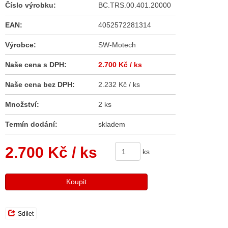
Číslo výrobku:
BC.TRS.00.401.20000
EAN:
4052572281314
Výrobce:
SW-Motech
Naše cena s DPH:
2.700 Kč
/ ks
Naše cena bez DPH:
2.232 Kč / ks
Množství:
2 ks
Termín dodání:
skladem
2.700 Kč
/ ks
ks
Koupit
Sdílet