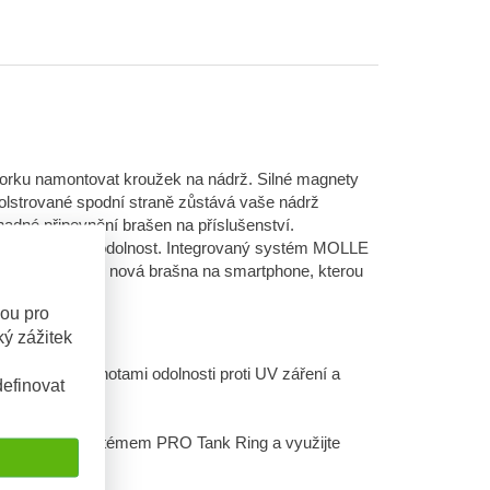
torku namontovat kroužek na nádrž. Silné magnety
polstrované spodní straně zůstává vaše nádrž
dné připevnění brašen na příslušenství.
 také zaručuje odolnost. Integrovaný systém MOLLE
e například naše nová brašna na smartphone, kterou
sou pro
ý zážitek
ikajícími hodnotami odolnosti proti UV záření a
efinovat
end Gear – systémem PRO Tank Ring a využijte