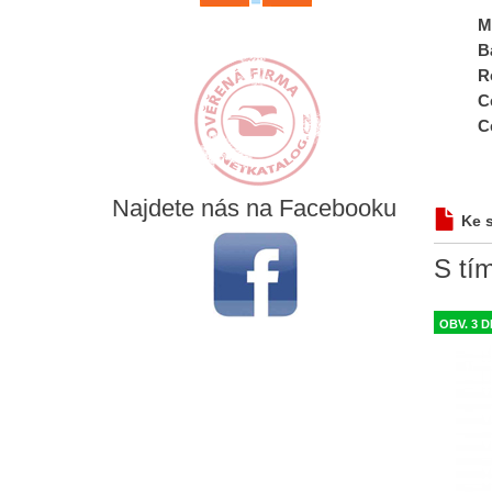
M
B
R
C
C
Najdete
nás na Facebooku
Ke 
S tím
OBV. 3 