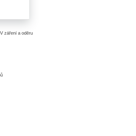
UV záření a oděru
pů