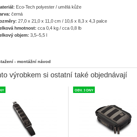
ateriál:
Eco-Tech polyester / umělá kůže
arva:
černá
ozměry:
27,0 x 21,0 x 11,0 cm / 10,6 x 8,3 x 4,3 palce
elková hmotnost:
cca 0,4 kg / cca 0,8 lb
elkový objem:
3,5–5,5 l
stažení - montážní návod
to výrobkem si ostatní také objednávají
DNY
OBV. 3 DNY