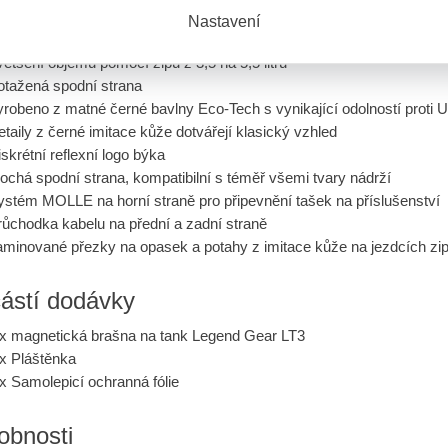
Nastavení
hodné pro téměř všechny ocelové palivové nádrže
ětšení objemu pomocí zipu z 3,5 na 5,5 litru
otažená spodní strana
robeno z matné černé bavlny Eco-Tech s vynikající odolností proti 
taily z černé imitace kůže dotvářejí klasický vzhled
skrétní reflexní logo býka
ochá spodní strana, kompatibilní s téměř všemi tvary nádrží
ystém MOLLE na horní straně pro připevnění tašek na příslušenství
růchodka kabelu na přední a zadní straně
aminované přezky na opasek a potahy z imitace kůže na jezdcích zi
ástí dodávky
 x magnetická brašna na tank Legend Gear LT3
 x Pláštěnka
x Samolepicí ochranná fólie
obnosti