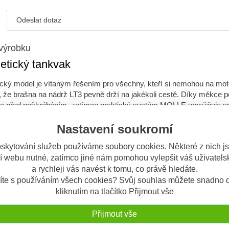
Odeslat dotaz
výrobku
etický tankvak
cký model je vítaným řešením pro všechny, kteří si nemohou na mo
í, že brašna na nádrž LT3 pevně drží na jakékoli cestě. Díky měkce 
a před poškrábáním, zatímco praktický systém MOLLE umožňuje sna
vá směs materiálů Legend Gear nejen zajišťuje výrazný vzhled, ale
Nastavení soukromí
í straně umožňuje snadné připevnění brašen na příslušenství, jako j
é použít jako peněženku nebo pouzdro na karty.
skytování služeb používáme soubory cookies. Některé z nich j
í webu nutné, zatímco jiné nám pomohou vylepšit váš uživatelsk
a rychleji vás navést k tomu, co právě hledáte.
ky jsou vyrobeny z robustní, matně černé polyesterové tkaniny s vyn
íte s používáním všech cookies? Svůj souhlas můžete snadno d
le zachovávají si klasický pocit z přírodní bavlny od Legend Gear.
kliknutím na tlačítko Přijmout vše
 si mezi klasickým magnetickým uchycením nebo – novinkou u Leg
Přijmout vše
polehlivé stability a pohodlí rychlého odpojení.