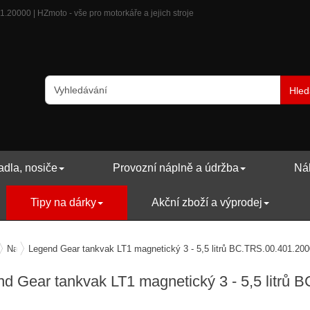
.20000 | HZmoto - vše pro motorkáře a jejich stroje
Hled
adla, nosiče
Provozní náplně a údržba
Náh
Tipy na dárky
Akční zboží a výprodej
y na dárky
Na motorku
Legend Gear tankvak LT1 magnetický 3 - 5,5 litrů BC.TRS.00.401.20
d Gear tankvak LT1 magnetický 3 - 5,5 litrů