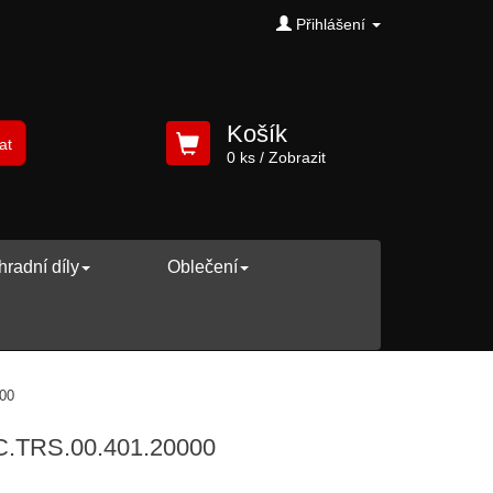
Přihlášení
Košík
at
0 ks
/ Zobrazit
radní díly
Oblečení
000
 BC.TRS.00.401.20000