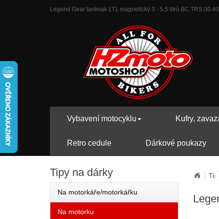
Legend Gear tankvak LT1 magnetický 3 - 5,5 litrů BC.TRS.00.401
Vybavení motocyklu
Kufry, zavaz
Retro cedule
Dárkové poukazy
Tipy
na dárky
Tip
Na motorkáře/motorkářku
Legen
Na motorku