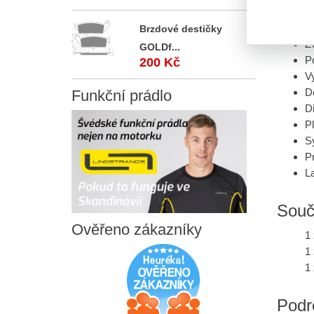
V
Brzdové destičky
Zv
GOLDf...
P
200 Kč
Vy
De
Funkční
prádlo
Di
Pl
S
P
L
Souč
Ověřeno
zákazníky
1
1
1 
Podr