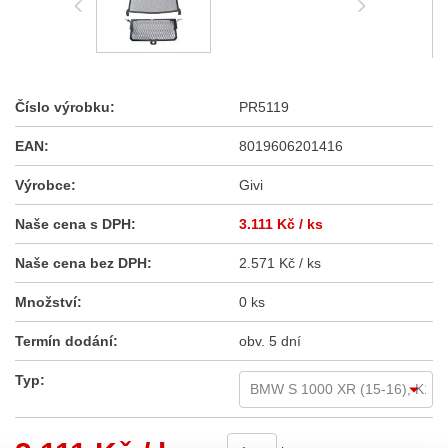
Číslo výrobku:
PR5119
EAN:
8019606201416
Výrobce:
Givi
Naše cena s DPH:
3.111 Kč
/ ks
Naše cena bez DPH:
2.571 Kč / ks
Množství:
0 ks
Termín dodání:
obv. 5 dní
Typ: