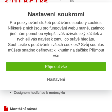
3.111 Kč
/ ks
ks
Nastavení soukromí
Koupit
Pro poskytování služeb používáme soubory cookies.
Některé z nich jsou pro fungování webu nutné, zatímco
Sdílet
jiné nám pomohou vylepšit váš uživatelský zážitek a
rychleji vás navést k tomu, co právě hledáte.
Souhlasíte s používáním všech cookies? Svůj souhlas
Popis
Odeslat dotaz
můžete snadno definovat kliknutím na tlačítko Přijmout
vše
Popis výrobku
Přijmout vše
GIVI PR 5119 kryt chladiče motoru
V sadě kryt chladiče vody + kryt chladiče oleje
Nastavení
Barva: černá
Materiál: nerezová ocel
Designem hodící se k motocyklu
Montážní návod