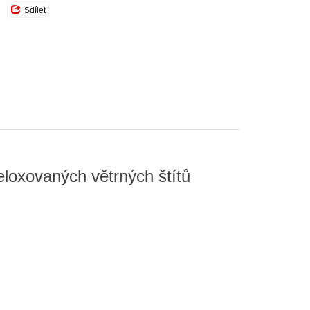
Sdílet
eloxovaných větrných štítů