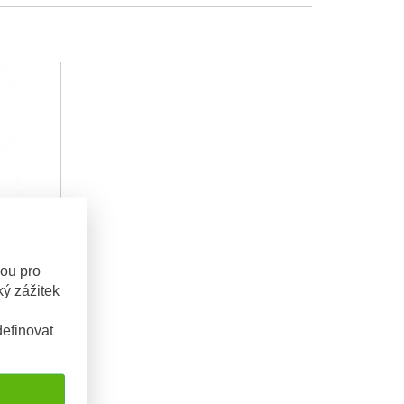
sou pro
 140S
ý zážitek
vnění
efinovat
390 Kč