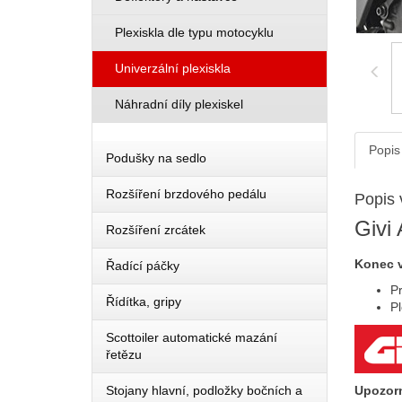
Plexiskla dle typu motocyklu
Univerzální plexiskla
Náhradní díly plexiskel
Popis
Podušky na sedlo
Rozšíření brzdového pedálu
Popis 
Givi
Rozšíření zrcátek
Konec 
Řadící páčky
Pr
Řídítka, gripy
P
Scottoiler automatické mazání
řetězu
Stojany hlavní, podložky bočních a
Upozorn