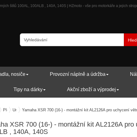
ých štítů 100AL, 100ALB , 140A, 140S | HZmoto - vše pro motorkáře a jejich stroj
Hled
adla, nosiče
Provozní náplně a údržba
Náh
Tipy na dárky
Akční zboží a výprodej
avení motocyklu
Plexiskla a deflektory
Univerzální plexiskla
Yamaha XSR 700 (16-) - montážní kit AL2126A pro uchycení vět
a XSR 700 (16-) - montážní kit AL2126A pro u
LB , 140A, 140S