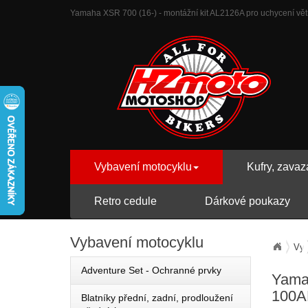
Yamaha XSR 700 (16-) - montážní kit AL2126A pro uchycení větrn
Vybavení motocyklu
Kufry, zavaz
Retro cedule
Dárkové poukazy
Vybavení
motocyklu
Vyb
Adventure Set - Ochranné prvky
Yamah
100A
Blatníky přední, zadní, prodloužení