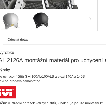
Odeslat dotaz
výrobku
 AL 2126A montážní materiál pro uchycení 
výroby
o uchycení štítů Givi 100AL/100ALB a plexi 140A a 140S
lexi se prodává samostatně
ění:
ilustrační obrázek větrných štítů, v balení
je pouze
montážní kit!