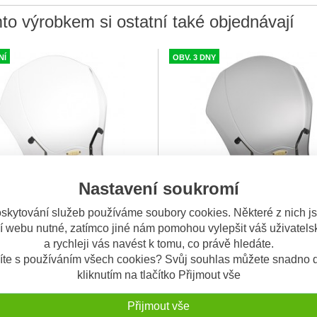
to výrobkem si ostatní také objednávají
NÍ
OBV. 3 DNY
Nastavení soukromí
skytování služeb používáme soubory cookies. Některé z nich j
lní čiré plexi Givi 140A
Univerzální kouřové plexi Givi
í webu nutné, zatímco jiné nám pomohou vylepšit váš uživatelsk
xi Givi 140A Pro upevnění
Kouřové plexi Givi 140S Pro upe
a rychleji vás navést k tomu, co právě hledáte.
ete spe
...
potřebujete
...
íte s používáním všech cookies? Svůj souhlas můžete snadno d
2.390 Kč
2.
kliknutím na tlačítko Přijmout vše
Přijmout vše