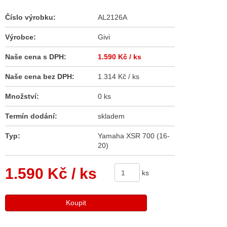
Číslo výrobku:
AL2126A
Výrobce:
Givi
Naše cena s DPH:
1.590 Kč
/ ks
Naše cena bez DPH:
1.314 Kč / ks
Množství:
0 ks
Termín dodání:
skladem
Typ:
Yamaha XSR 700 (16-
20)
1.590 Kč
/ ks
ks
Koupit