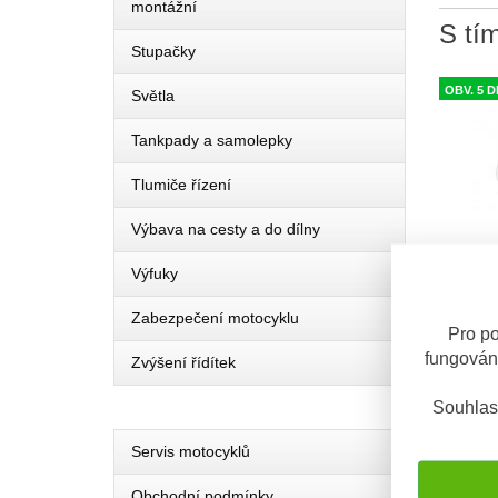
montážní
S tím
Stupačky
OBV. 5 D
Světla
Tankpady a samolepky
Tlumiče řízení
Výbava na cesty a do dílny
Výfuky
Zabezpečení motocyklu
Pro po
Univerzá
fungován
Zvýšení řídítek
Čiré ple
potřebuj
Souhlas
Servis motocyklů
Obchodní podmínky