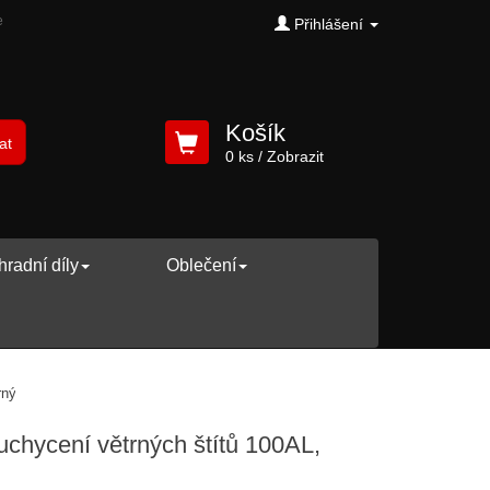
e
Přihlášení
Košík
at
0 ks
/ Zobrazit
radní díly
Oblečení
rných štítů 100AL, 100ALB , 140A, 140S
chycení větrných štítů 100AL,