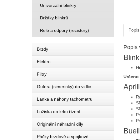
Univerzální blinkry
Držáky blinkrů
Popis
Relé a odpory (rezistory)
Popis 
Brzdy
Blink
Elektro
Ho
Filtry
Určeno 
April
Gufera (simerinky) do vidlic
Ra
Lanka a náhony tachometru
SR
S
Ložiska do krku řízení
P
P
Originální náhradní díly
Buell
Páčky brzdové a spojkové