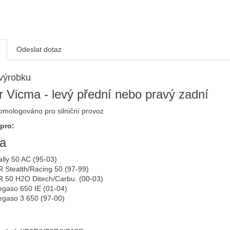
Odeslat dotaz
výrobku
r Vicma - levý přední nebo pravý zadní
mologováno pro silniční provoz
pro:
ia
lly 50 AC (95-03)
 Stealth/Racing 50 (97-99)
R 50 H2O Ditech/Carbu. (00-03)
egaso 650 IE (01-04)
egaso 3 650 (97-00)