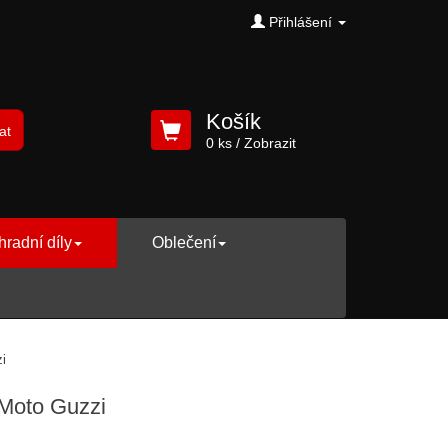
Přihlášení
Košík
at
0 ks
/ Zobrazit
radní díly
Oblečení
i
, Moto Guzzi