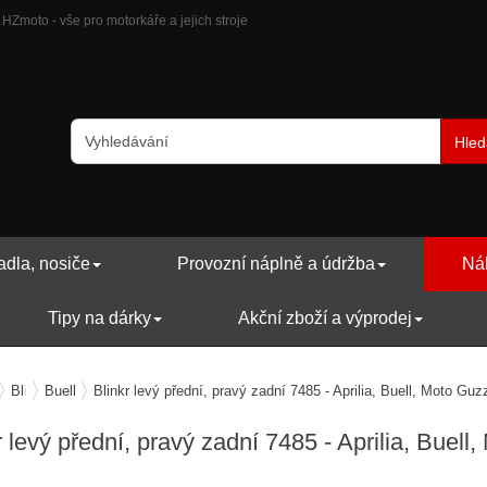
| HZmoto - vše pro motorkáře a jejich stroje
Hled
adla, nosiče
Provozní náplně a údržba
Náh
Tipy na dárky
Akční zboží a výprodej
radní díly
Blinkry
Buell
Blinkr levý přední, pravý zadní 7485 - Aprilia, Buell, Moto Guzz
r levý přední, pravý zadní 7485 - Aprilia, Buell