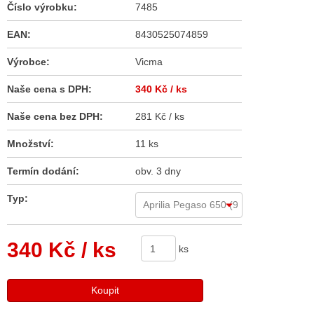
Číslo výrobku:
7485
EAN:
8430525074859
Výrobce:
Vicma
Naše cena s DPH:
340 Kč
/ ks
Naše cena bez DPH:
281 Kč / ks
Množství:
11 ks
Termín dodání:
obv. 3 dny
Typ:
340 Kč
/ ks
ks
Koupit