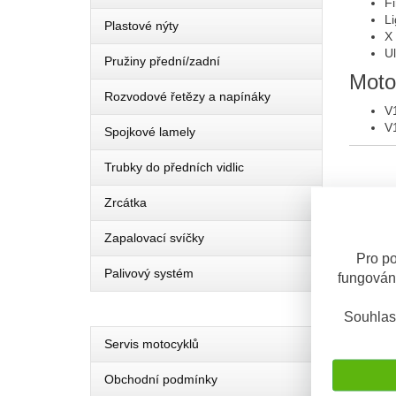
F
L
Plastové nýty
X 
U
Pružiny přední/zadní
Moto
Rozvodové řetězy a napínáky
V
V1
Spojkové lamely
Trubky do předních vidlic
Zrcátka
Zapalovací svíčky
Pro po
Palivový systém
fungován
Souhlas
Servis motocyklů
Obchodní podmínky