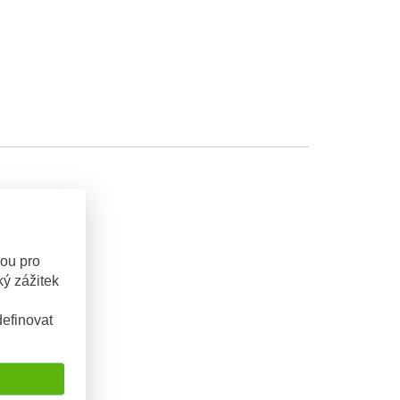
sou pro
ý zážitek
efinovat