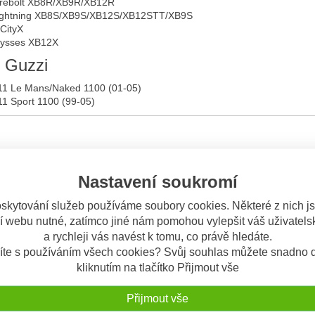
irebolt XB8R/XB9R/XB12R
ightning XB8S/XB9S/XB12S/XB12STT/XB9S
CityX
lysses XB12X
 Guzzi
11 Le Mans/Naked 1100 (01-05)
1 Sport 1100 (99-05)
Nastavení soukromí
skytování služeb používáme soubory cookies. Některé z nich j
í webu nutné, zatímco jiné nám pomohou vylepšit váš uživatelsk
a rychleji vás navést k tomu, co právě hledáte.
íte s používáním všech cookies? Svůj souhlas můžete snadno d
kliknutím na tlačítko Přijmout vše
Přijmout vše