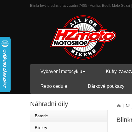
Blinkr levý přední, pravý zadní 7485 - Aprilia, Buell, Moto Guzzi 
Vybavení motocyklu
Kufry, zavaz
Retro cedule
Dárkové poukazy
Náhradní
díly
Náh
Baterie
Blink
Blinkry