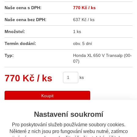
Naše cena s DPH:
770 Kč
/ ks
Naše cena bez DPH:
637 Kč / ks
Množství:
1 ks
Termín dodání:
obv. 5 dní
Typ:
Honda XL 650 V Transalp (00-
07)
770 Kč
/ ks
ks
Koupit
Nastavení soukromí
Sdílet
Pro poskytování služeb používáme soubory cookies.
Některé z nich jsou pro fungování webu nutné, zatímco
Popis
Odeslat dotaz