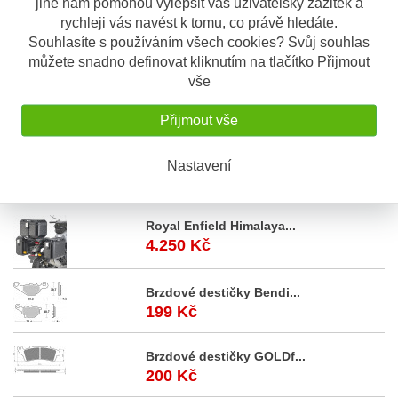
jiné nám pomohou vylepšit váš uživatelský zážitek a
rychleji vás navést k tomu, co právě hledáte.
Souhlasíte s používáním všech cookies? Svůj souhlas
Popis výrobku
můžete snadno definovat kliknutím na tlačítko Přijmout
Blinkr Vicma - levý přední
vše
Homologováno pro silniční provoz
Přijmout vše
Určeno pro:
Honda XL 650 V Transalp (00-04)
Nastavení
Akční
nabídka
Royal Enfield Himalaya...
4.250 Kč
Brzdové destičky Bendi...
199 Kč
Brzdové destičky GOLDf...
200 Kč